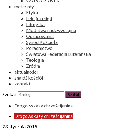
WYPOCZYNEK
materiały
Etyka
Lekcje religii
Liturgika
Modlitwa nadzwyczajna
Opracowania
Synod Kościoła
Poradnictwo
Światowa Federacja Luterańska
Teologia
Źródła
aktualności
znajdź kościół
kontakt
Szukaj:
Drogowskazy chrześcijanina
Drogowskazy chrześcijanina
23 stycznia 2019