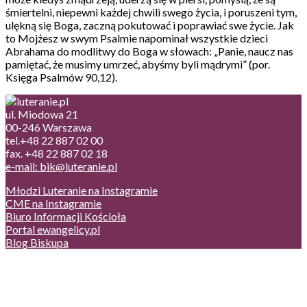
śmiertelni, niepewni każdej chwili swego życia, i poruszeni tym,
ulękną się Boga, zaczną pokutować i poprawiać swe życie. Jak
to Mojżesz w swym Psalmie napominał wszystkie dzieci
Abrahama do modlitwy do Boga w słowach: „Panie, naucz nas
pamiętać, że musimy umrzeć, abyśmy byli mądrymi” (por.
Księga Psalmów 90,12).
ul. Miodowa 21
00-246 Warszawa
tel.+48 22 887 02 00
fax. +48 22 887 02 18
e-mail: bik@luteranie.pl
Młodzi Luteranie na Instagramie
CME na Instagramie
Biuro Informacji Kościoła
Portal ewangelicy.pl
Blog Biskupa
Poczta
Prywatność, cookies
English version
Status usług