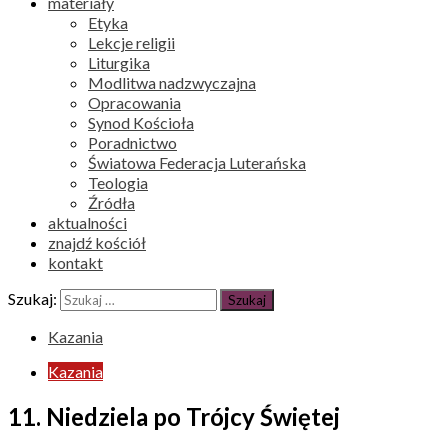
materiały
Etyka
Lekcje religii
Liturgika
Modlitwa nadzwyczajna
Opracowania
Synod Kościoła
Poradnictwo
Światowa Federacja Luterańska
Teologia
Źródła
aktualności
znajdź kościół
kontakt
Szukaj:
Kazania
Kazania
11. Niedziela po Trójcy Świętej