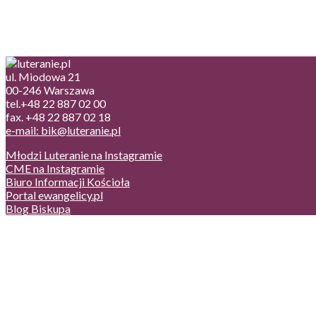
ul. Miodowa 21
00-246 Warszawa
tel.+48 22 887 02 00
fax. +48 22 887 02 18
e-mail: bik@luteranie.pl
Młodzi Luteranie na Instagramie
CME na Instagramie
Biuro Informacji Kościoła
Portal ewangelicy.pl
Blog Biskupa
Poczta
Prywatność, cookies
English version
Status usług
Facebook
Twitter