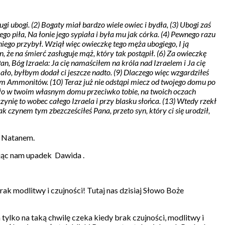
 ubogi. (2) Bogaty miał bardzo wiele owiec i bydła, (3) Ubogi zaś
jego piła, Na łonie jego sypiała i była mu jak córka. (4) Pewnego razu
iego przybył. Wziął więc owieczkę tego męża ubogiego, I ją
że na śmierć zasługuje mąż, który tak postąpił. (6) Za owieczkę
an, Bóg Izraela: Ja cię namaściłem na króla nad Izraelem i Ja cię
mało, byłbym dodał ci jeszcze nadto. (9) Dlaczego więc wzgardziłeś
zem Ammonitów. (10) Teraz już nie odstąpi miecz od twojego domu po
 zło w twoim własnym domu przeciwko tobie, na twoich oczach
zynię to wobec całego Izraela i przy blasku słońca. (13) Wtedy rzekł
 czynem tym zbezcześciłeś Pana, przeto syn, który ci się urodził,
m Natanem.
ając nam upadek Dawida .
ak modlitwy i czujności! Tutaj nas dzisiaj Słowo Boże
tylko na taką chwilę czeka kiedy brak czujności, modlitwy i