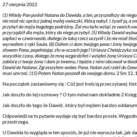
27 sierpnia 2022
(1) Wtedy Pan posłał Natana do Dawida, a ten, przyszedłszy do niego
nie miał nic oprócz jednej małej owieczki, Którą nabył. I żywił ją, a 
przybył do męża bogatego podróżny. Żal mu było wziąć ze swoich owie
przyrządził dla męża, który do niego przybył. (5) Wtedy Dawid wybuc
zapłaci w czwórnasób, dlatego że taką rzecz uczynił i że nie miał lit
wyrwałem z ręki Saula. (8) Dałem ci dom twojego pana i żony twojego 
słowem Pana, popełniając zło w oczach jego? Uriasza Chetejczyka zab
wszystkie czasy, dlatego że mną wzgardziłeś i wziąłeś żonę Uriasza
zabiorę ci twoje żony i dam je innemu, i będzie z nimi obcował w blas
Dawid do Natana: Zgrzeszyłem wobec Pana. Natan zaś rzekł do Dawida:
musi umrzeć. (15) Potem Natan poszedł do swojego domu
. 2 Sm 12,
Na początek zastanówmy się : Cóż jest treścią przeczytanej hi
Jak doszło do tej rozmowy ? O tym mówi nam dokładnie 2 Księg
Jak doszło do tego że Dawid , który był mężem bardzo oddanym 
Odpowiedź na to pytanie wydaje się być bardzo proste. Wygodne ż
przestrzega.
U Dawida to wygląda w ten sposób, że już nie wyrusza tak, jak d