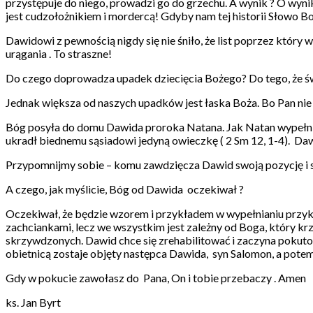
przystępuje do niego, prowadzi go do grzechu. A wynik ? O wyni
jest cudzołożnikiem i mordercą! Gdyby nam tej historii Słowo Boż
Dawidowi z pewnością nigdy się nie śniło, że list poprzez który 
urągania . To straszne!
Do czego doprowadza upadek dziecięcia Bożego? Do tego, że świ
Jednak większa od naszych upadków jest łaska Boża. Bo Pan nie 
Bóg posyła do domu Dawida proroka Natana. Jak Natan wypełni
ukradł biednemu sąsiadowi jedyną owieczkę ( 2 Sm 12, 1-4). Daw
Przypomnijmy sobie – komu zawdzięcza Dawid swoją pozycję i sw
A czego, jak myślicie, Bóg od Dawida oczekiwał ?
Oczekiwał, że będzie wzorem i przykładem w wypełnianiu przyka
zachciankami, lecz we wszystkim jest zależny od Boga, który krz
skrzywdzonych. Dawid chce się zrehabilitować i zaczyna pokuto
obietnicą zostaje objęty następca Dawida, syn Salomon, a potem
Gdy w pokucie zawołasz do Pana, On i tobie przebaczy . Amen
ks. Jan Byrt