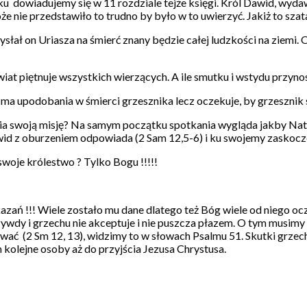
ku dowiadujemy się w 11 rozdziale tejże księgi. Król Dawid, wydaw
e nie przedstawiło to trudno by było w to uwierzyć. Jakiż to szat
wysłał on Uriasza na śmierć znany będzie całej ludzkości na ziemi.
at piętnuje wszystkich wierzących. A ile smutku i wstydu przyn
ma upodobania w śmierci grzesznika lecz oczekuje, by grzesznik s
a swoją misję? Na samym początku spotkania wygląda jakby Nat
id z oburzeniem odpowiada (2 Sam 12,5-6) i ku swojemy zaskoczen
oje królestwo ? Tylko Bogu !!!!!
zań !!! Wiele zostało mu dane dlatego też Bóg wiele od niego oc
ywdy i grzechu nie akceptuje i nie puszcza płazem. O tym musimy pa
wać (2 Sm 12, 13), widzimy to w słowach Psalmu 51. Skutki grzec
 kolejne osoby aż do przyjścia Jezusa Chrystusa.