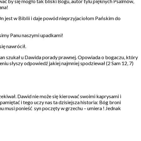
ać by się mogło tak bliski Bogu, autor tylu pięknych Psalmów,
ana!
 On jest w Biblii i daje powód nieprzyjaciołom Pańskim do
osimy Panu naszymi upadkami!
ię nawrócił.
an szukał u Dawida porady prawnej. Opowiada o bogaczu, który
iu słyszy odpowiedź jakiej najmniej spodziewał (2 Sam 12, 7)
zekiwał. Dawid nie może się kierować swoimi kaprysami i
miętać i tego uczy nas ta dzisiejsza historia: Bóg broni
hu musi ponieść syn poczęty w grzechu – umiera ! Jednak