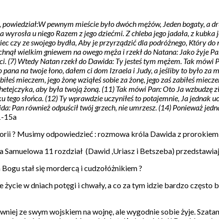
, powiedział:W pewnym mieście było dwóch mężów, Jeden bogaty, a drugi
ona wyrosła u niego Razem z jego dziećmi. Z chleba jego jadała, z kubka 
c czy ze swojego bydła, Aby je przyrządzić dla podróżnego, Który do n
hnął wielkim gniewem na owego męża i rzekł do Natana: Jako żyje Pan, 
ości. (7) Wtedy Natan rzekł do Dawida: Ty jesteś tym mężem. Tak mówi P
pana na twoje łono, dałem ci dom Izraela i Judy, a jeśliby to było za 
iłeś mieczem, jego żonę wziąłeś sobie za żonę, jego zaś zabiłeś miec
 Chetejczyka, aby była twoją żoną. (11) Tak mówi Pan: Oto Ja wzbudzę
ku tego słońca. (12) Ty wprawdzie uczyniłeś to potajemnie, Ja jednak uc
 Pan również odpuścił twój grzech, nie umrzesz. (14) Ponieważ jednak
 1-15a
storii ? Musimy odpowiedzieć : rozmowa króla Dawida z prorokie
a Samuelowa 11 rozdział (Dawid ,Uriasz i Betszeba) przedstawi
Bogu stał się mordercą i cudzołóżnikiem ?
ycie w dniach potęgi i chwały, a co za tym idzie bardzo często br
awniej ze swym wojskiem na wojnę, ale wygodnie sobie żyje. Szatan 