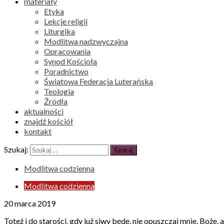
materiały
Etyka
Lekcje religii
Liturgika
Modlitwa nadzwyczajna
Opracowania
Synod Kościoła
Poradnictwo
Światowa Federacja Luterańska
Teologia
Źródła
aktualności
znajdź kościół
kontakt
Szukaj:
Modlitwa codzienna
Modlitwa codzienna
20 marca 2019
Toteż i do starości, gdy już siwy będę, nie opuszczaj mnie, Boż