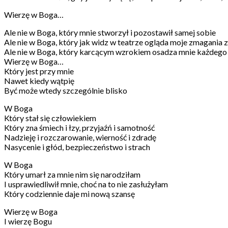
Wierzę w Boga…
Ale nie w Boga, który mnie stworzył i pozostawił samej sobie
Ale nie w Boga, który jak widz w teatrze ogląda moje zmagania 
Ale nie w Boga, który karcącym wzrokiem osadza mnie każdego
Wierzę w Boga…
Który jest przy mnie
Nawet kiedy wątpię
Być może wtedy szczególnie blisko
W Boga
Który stał się człowiekiem
Który zna śmiech i łzy, przyjaźń i samotność
Nadzieję i rozczarowanie, wierność i zdradę
Nasycenie i głód, bezpieczeństwo i strach
W Boga
Który umarł za mnie nim się narodziłam
I usprawiedliwił mnie, choć na to nie zasłużyłam
Który codziennie daje mi nową szansę
Wierzę w Boga
I wierzę Bogu