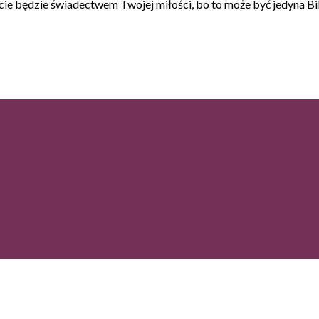
cie będzie świadectwem Twojej miłości, bo to może być jedyna Bib