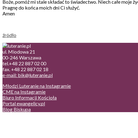
Boże, pomóż mi stale składać to świadectwo. Niech całe moje ży
Pragnę do końca moich dni Ci służyć.
Amen
źródło
ul. Miodowa 21
00-246 Warszawa
tel.+48 22 887 02 00
fax. +48 22 887 02 18
e-mail: bik@luteranie.pl
Młodzi Luteranie na Instagramie
CME na Instagramie
Biuro Informacji Kościoła
Portal ewangelicy.pl
Blog Biskupa
Poczta
Prywatność, cookies
English version
Status usług