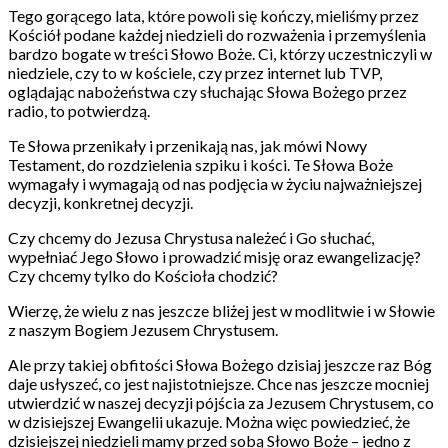
Tego gorącego lata, które powoli się kończy, mieliśmy przez
Kościół podane każdej niedzieli do rozważenia i przemyślenia
bardzo bogate w treści Słowo Boże. Ci, którzy uczestniczyli w
niedziele, czy to w kościele, czy przez internet lub TVP,
oglądając nabożeństwa czy słuchając Słowa Bożego przez
radio, to potwierdzą.
Te Słowa przenikały i przenikają nas, jak mówi Nowy
Testament, do rozdzielenia szpiku i kości. Te Słowa Boże
wymagały i wymagają od nas podjęcia w życiu najważniejszej
decyzji, konkretnej decyzji.
Czy chcemy do Jezusa Chrystusa należeć i Go słuchać,
wypełniać Jego Słowo i prowadzić misję oraz ewangelizację?
Czy chcemy tylko do Kościoła chodzić?
Wierzę, że wielu z nas jeszcze bliżej jest w modlitwie i w Słowie
z naszym Bogiem Jezusem Chrystusem.
Ale przy takiej obfitości Słowa Bożego dzisiaj jeszcze raz Bóg
daje usłyszeć, co jest najistotniejsze. Chce nas jeszcze mocniej
utwierdzić w naszej decyzji pójścia za Jezusem Chrystusem, co
w dzisiejszej Ewangelii ukazuje. Można więc powiedzieć, że
dzisiejszej niedzieli mamy przed sobą Słowo Boże – jedno z