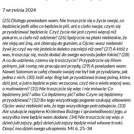
7 września 2024
(25) Dlatego powiadam wam: Nie troszczcie się o życie swoje, co
będziecie jedli albo co będziecie pili, ani o ciało swoje, czym się
przyodziewać będziecie. Czyż życie nie jest czymś więcej niż
pokarm, a ciało niż odzienie? (26) Spójrzcie na ptaki niebieskie, że
nie sieją ani żną, ani zbierają do gumien, a Ojciec wasz niebieski
żywi je; czyż wy nie jesteście daleko zacniejsi niż one? (27) A któż z
was, troszcząc się, może dodać do swego wzrostu jeden łokieć? (28)
A co do odzienia, czemu się troszczycie? Przypatrzcie się liliom
polnym, jak rosną; nie pracują ani przędą. (29) A powiadam wam:
Nawet Salomon w całej chwale swojej nie był tak przyodziany, jak
jedna z nich. (30) Jeśli więc Bóg tak przyodziewa trawę polną, która
dziś jest, a jutro będzie w piec wrzucona, czyż nie o wiele więcej was,
o małowierni? (31) Nie troszczcie się więc i nie mówcie: Co
będziemy jeść? albo: Co będziemy pić? albo: Czym się będziemy
przyodziewać? (32) Bo tego wszystkiego poganie szukają; albowiem
Ojciec wasz niebieski wie, że tego wszystkiego potrzebujecie. (33)
Ale szukajcie najpierw Królestwa Bożego i sprawiedliwości jego, a
wszystko inne będzie wam dodane. (34) Nie troszczcie się więc o
dzień jutrzejszy, gdyż dzień jutrzejszy będzie miał własne troski.
Dosyć ma dzień swego utrapienia
. Mt 6, 25-34