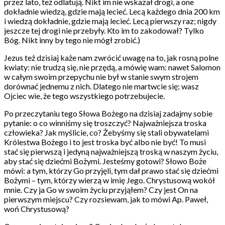
przez lato, też odlatują. Nikt im nie wskazał drogi, a one
dokładnie wiedzą, gdzie mają lecieć. Lecą każdego dnia 200 km
i wiedzą dokładnie, gdzie mają lecieć. Lecą pierwszy raz; nigdy
jeszcze tej drogi nie przebyły. Kto im to zakodował? Tylko
Bóg. Nikt inny by tego nie mógł zrobić.)
Jezus też dzisiaj każe nam zwrócić uwagę na to, jak rosną polne
kwiaty: nie trudzą się, nie przędą, a mówię wam: nawet Salomon
w całym swoim przepychu nie był w stanie swym strojem
dorównać jednemu z nich. Dlatego nie martwcie się; wasz
Ojciec wie, że tego wszystkiego potrzebujecie.
Po przeczytaniu tego Słowa Bożego na dzisiaj zadajmy sobie
pytanie: o co winniśmy się troszczyć? Najważniejsza troska
człowieka? Jak myślicie, co? Żebyśmy się stali obywatelami
Królestwa Bożego i to jest troska być albo nie być! To musi
stać się pierwszą i jedyną najważniejszą troską w naszym życiu,
aby stać się dziećmi Bożymi. Jesteśmy gotowi? Słowo Boże
mówi: a tym, którzy Go przyjęli, tym dał prawo stać się dziećmi
Bożymi – tym, którzy wierzą w imię Jego. Chrystusową wokół
mnie. Czy ja Go w swoim życiu przyjąłem? Czy jest On na
pierwszym miejscu? Czy rozsiewam, jak to mówi Ap. Paweł,
woń Chrystusową?