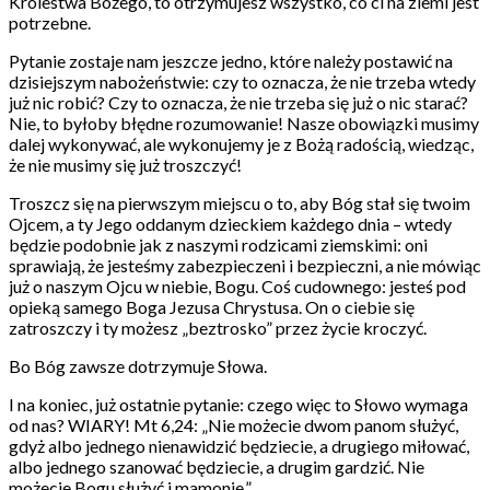
Królestwa Bożego, to otrzymujesz wszystko, co ci na ziemi jest
potrzebne.
Pytanie zostaje nam jeszcze jedno, które należy postawić na
dzisiejszym nabożeństwie: czy to oznacza, że nie trzeba wtedy
już nic robić? Czy to oznacza, że nie trzeba się już o nic starać?
Nie, to byłoby błędne rozumowanie! Nasze obowiązki musimy
dalej wykonywać, ale wykonujemy je z Bożą radością, wiedząc,
że nie musimy się już troszczyć!
Troszcz się na pierwszym miejscu o to, aby Bóg stał się twoim
Ojcem, a ty Jego oddanym dzieckiem każdego dnia – wtedy
będzie podobnie jak z naszymi rodzicami ziemskimi: oni
sprawiają, że jesteśmy zabezpieczeni i bezpieczni, a nie mówiąc
już o naszym Ojcu w niebie, Bogu. Coś cudownego: jesteś pod
opieką samego Boga Jezusa Chrystusa. On o ciebie się
zatroszczy i ty możesz „beztrosko” przez życie kroczyć.
Bo Bóg zawsze dotrzymuje Słowa.
I na koniec, już ostatnie pytanie: czego więc to Słowo wymaga
od nas? WIARY! Mt 6,24: „Nie możecie dwom panom służyć,
gdyż albo jednego nienawidzić będziecie, a drugiego miłować,
albo jednego szanować będziecie, a drugim gardzić. Nie
możecie Bogu służyć i mamonie.”