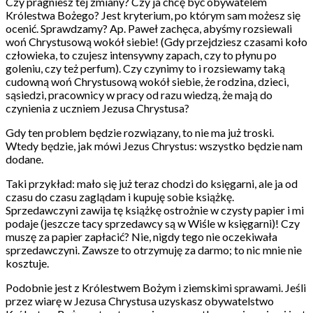
Czy pragniesz tej zmiany? Czy ja chcę być obywatelem
Królestwa Bożego? Jest kryterium, po którym sam możesz się
ocenić. Sprawdzamy? Ap. Paweł zachęca, abyśmy rozsiewali
woń Chrystusową wokół siebie! (Gdy przejdziesz czasami koło
człowieka, to czujesz intensywny zapach, czy to płynu po
goleniu, czy też perfum). Czy czynimy to i rozsiewamy taką
cudowną woń Chrystusową wokół siebie, że rodzina, dzieci,
sąsiedzi, pracownicy w pracy od razu wiedzą, że mają do
czynienia z uczniem Jezusa Chrystusa?
Gdy ten problem będzie rozwiązany, to nie ma już troski.
Wtedy będzie, jak mówi Jezus Chrystus: wszystko będzie nam
dodane.
Taki przykład: mało się już teraz chodzi do księgarni, ale ja od
czasu do czasu zaglądam i kupuję sobie książkę.
Sprzedawczyni zawija tę książkę ostrożnie w czysty papier i mi
podaje (jeszcze tacy sprzedawcy są w Wiśle w księgarni)! Czy
muszę za papier zapłacić? Nie, nigdy tego nie oczekiwała
sprzedawczyni. Zawsze to otrzymuję za darmo; to nic mnie nie
kosztuje.
Podobnie jest z Królestwem Bożym i ziemskimi sprawami. Jeśli
przez wiarę w Jezusa Chrystusa uzyskasz obywatelstwo