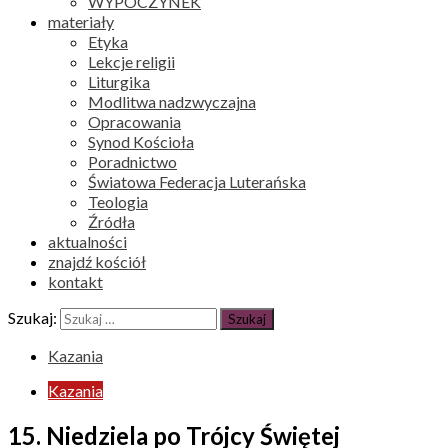
WYPOCZYNEK
materiały
Etyka
Lekcje religii
Liturgika
Modlitwa nadzwyczajna
Opracowania
Synod Kościoła
Poradnictwo
Światowa Federacja Luterańska
Teologia
Źródła
aktualności
znajdź kościół
kontakt
Szukaj:
Kazania
Kazania
15. Niedziela po Trójcy Świętej