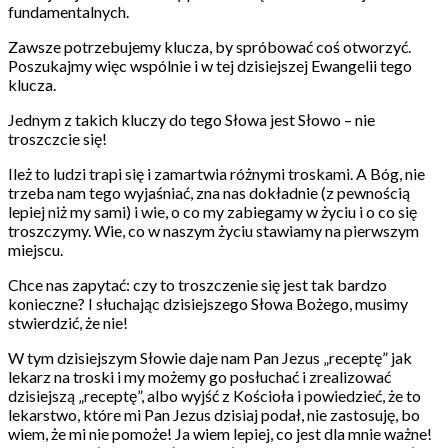
fundamentalnych.
Zawsze potrzebujemy klucza, by spróbować coś otworzyć.
Poszukajmy więc wspólnie i w tej dzisiejszej Ewangelii tego
klucza.
Jednym z takich kluczy do tego Słowa jest Słowo – nie
troszczcie się!
Ileż to ludzi trapi się i zamartwia różnymi troskami. A Bóg, nie
trzeba nam tego wyjaśniać, zna nas dokładnie (z pewnością
lepiej niż my sami) i wie, o co my zabiegamy w życiu i o co się
troszczymy. Wie, co w naszym życiu stawiamy na pierwszym
miejscu.
Chce nas zapytać: czy to troszczenie się jest tak bardzo
konieczne? I słuchając dzisiejszego Słowa Bożego, musimy
stwierdzić, że nie!
W tym dzisiejszym Słowie daje nam Pan Jezus „receptę” jak
lekarz na troski i my możemy go posłuchać i zrealizować
dzisiejszą „receptę”, albo wyjść z Kościoła i powiedzieć, że to
lekarstwo, które mi Pan Jezus dzisiaj podał, nie zastosuję, bo
wiem, że mi nie pomoże! Ja wiem lepiej, co jest dla mnie ważne!