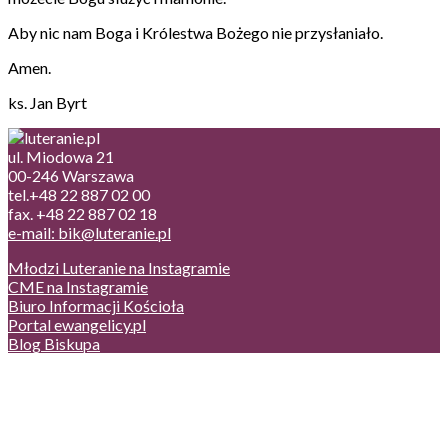
Aby nic nam Boga i Królestwa Bożego nie przysłaniało.
Amen.
ks. Jan Byrt
ul. Miodowa 21
00-246 Warszawa
tel.+48 22 887 02 00
fax. +48 22 887 02 18
e-mail: bik@luteranie.pl
Młodzi Luteranie na Instagramie
CME na Instagramie
Biuro Informacji Kościoła
Portal ewangelicy.pl
Blog Biskupa
Poczta
Prywatność, cookies
English version
Status usług