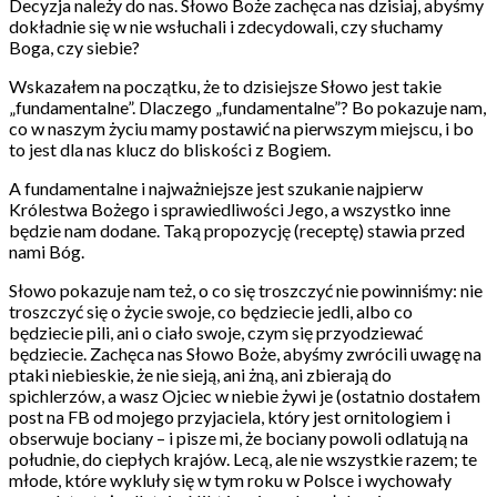
Decyzja należy do nas. Słowo Boże zachęca nas dzisiaj, abyśmy
dokładnie się w nie wsłuchali i zdecydowali, czy słuchamy
Boga, czy siebie?
Wskazałem na początku, że to dzisiejsze Słowo jest takie
„fundamentalne”. Dlaczego „fundamentalne”? Bo pokazuje nam,
co w naszym życiu mamy postawić na pierwszym miejscu, i bo
to jest dla nas klucz do bliskości z Bogiem.
A fundamentalne i najważniejsze jest szukanie najpierw
Królestwa Bożego i sprawiedliwości Jego, a wszystko inne
będzie nam dodane. Taką propozycję (receptę) stawia przed
nami Bóg.
Słowo pokazuje nam też, o co się troszczyć nie powinniśmy: nie
troszczyć się o życie swoje, co będziecie jedli, albo co
będziecie pili, ani o ciało swoje, czym się przyodziewać
będziecie. Zachęca nas Słowo Boże, abyśmy zwrócili uwagę na
ptaki niebieskie, że nie sieją, ani żną, ani zbierają do
spichlerzów, a wasz Ojciec w niebie żywi je (ostatnio dostałem
post na FB od mojego przyjaciela, który jest ornitologiem i
obserwuje bociany – i pisze mi, że bociany powoli odlatują na
południe, do ciepłych krajów. Lecą, ale nie wszystkie razem; te
młode, które wykluły się w tym roku w Polsce i wychowały