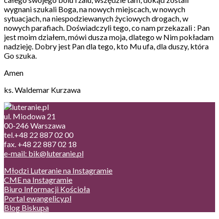
wygnani szukali Boga, na nowych miejscach, w nowych
sytuacjach, na niespodziewanych życiowych drogach, w
nowych parafiach. Doświadczyli tego, co nam przekazali : Pan
jest moim działem, mówi dusza moja, dlatego w Nim pokładam
nadzieję. Dobry jest Pan dla tego, kto Mu ufa, dla duszy, która
Go szuka.
Amen
ks. Waldemar Kurzawa
ul. Miodowa 21
00-246 Warszawa
tel.+48 22 887 02 00
fax. +48 22 887 02 18
e-mail: bik@luteranie.pl
Młodzi Luteranie na Instagramie
CME na Instagramie
Biuro Informacji Kościoła
Portal ewangelicy.pl
Blog Biskupa