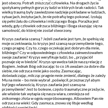
jest obecny. Potrafi zniszczyć człowieka. Na drogach życia
spotykamy pełnych goryczy ludzi w których brak radości. Tak
wielką traumą były zawiedzone nadzieje pokładane w ludziach,
sytuacjach, instytucjach, że nie potrafią tego pokonać. Izolują
się pełni żalu do człowieka i milczącego Boga. Porażka jest
wtedy, gdy człowiek odrzuca bliźniego i Boga skazując się na
samotność, do której nie został stworzony.
Kryzys zaufania szansą ? Jeżeli zaufanie jest tym, że spełnią się
moje oczekiwania, to kryzys jest szansą na przemyślenie tego,
czego pragnę. Czy to, czego oczekuję jest dobrym dla mnie,
bliźniego? Czy w odpowiedniego człowieka zainwestowałem
swoje zaufanie? Kryzys weryfikuje ludzi, bo „ przyjaciół
poznaje się w biedzie”. Kryzys sprawdza także naszą relację z
Bogiem. Jednak Bóg odrzucając to co JA uważam za dobre dla
siebie, nie odrzuca mnie jako osoby. Zasmucając,
doświadczając, milcząc pragnie mnie zmienić, dlatego że zależy
Mu na mnie – bo mnie wybrał , poświęcił, przeznaczył abym
był jego własnością. Kryzys zaufania jest szansą na
przemyślenie? Jest to bolesne, często traumatyczne przeżycie,
ale właśnie tak wytapia się nasza wiara, cenniejsza od
znikomego złota w ogniu wypróbowanego. Albowiem Pan nie
odrzuca na wieki: Gdy zasmuca, znowu się lituje według
obfitości swojej łaski.