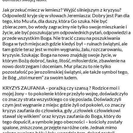
Jak przekuć miecz w lemiesz? Wyjść silniejszym z kryzysu?
Odpowiedź kryje się w słowach Jeremiasza: Dobry jest Pan dla
tego, kto Mu ufa, dla duszy, która Go szuka. Nie być
zbieraczem, bo wtedy zagracimy nie tylko swoje mieszkanie i
życie, ale być poszukującym odpowiednich pytań, odpowiedzi a
przede wszystkim Boga. Nie tracić czasu na poszukiwania
Boga w tych miejscach gdzie kiedyś był – ruinach świątyni, ale
tam gdzie teraz jest w moim wygnaniu, żalu, rozczarowaniu,
kryzysie. Szukając Boga na nowo znajduję swoje życie, w
którym Bożą dobroć, łaskę, litość, miłosierdzie, zbawienie na
nowo dostrzegam i doceniam. Mur płaczu to nie tylko
pozostałość po jerozolimskiej świątyni, ale także symbol tego,
że Bóg „stoi murem” za swoim ludem.
KRYZYS ZAUFANIA – porażką czy szansą ? Rodzice moi i
mojej żony – to pokolenie które przeżyło wojnę, doświadczyło
co znaczy strata wszystkiego co się posiada. Doświadczyli
czym jest wygnanie z miejsc gdzie żyli od pokoleń, co znaczy
kryzys zaufania do człowieka, gdy „człowiek człowiekowi
stawał się wilkiem” oraz kryzys zaufania do Boga, który do
tego dopuścił, a symbole jego obecności – kościoły zostały
spalone, zniszczone, przejęte na różne cele. Jednak mimo
całego swojego bólu i żalu, wszędzie tam, dokąd zostali