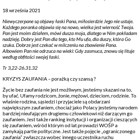
18 września 2021
Niewyczerpane są objawy łaski Pana, miłosierdzie Jego nie ustaje.
Każdego poranka objawia się na nowo, wielka jest wierność Twoja.
Pan jest moim działem, mówi dusza moja, dlatego w Nim pokładam
nadzieję. Dobry jest Pan dla tego, kto Mu ufa, dla duszy, która Go
szuka. Dobrze jest czekać w milczeniu na zbawienie Pana.
Albowiem Pan nie odrzuca na wieki: Gdy zasmuca, znowu się lituje
według obfitości swojej łaski.
Tr 3,22-26.31.32
KRYZYS ZAUFANIA – porażką czy szansą ?
Życie bez zaufania nie jest możliwym, jesteśmy skazani na to,
by ufać. Ufamy rodzicom, żonie, mężowi, dzieciom, rodzinie. To
właśnie rodzina, sąsiedzi i przyjaciele są obdarzani
największym zaufaniem, chociaż jako Polacy jesteśmy narodem
bardziej nieufającym drugiemu człowiekowi niż darzącym go
zaufaniem. Jest także ranking instytucji i organizacji cieszących
się zaufaniem, wśród którym od lat prowadzi WOŚP a
zamykają partie polityczne. Jest także pojęcie „ograniczonego
zaufania” zwłaszcza wobec innego uczestnika ruchu