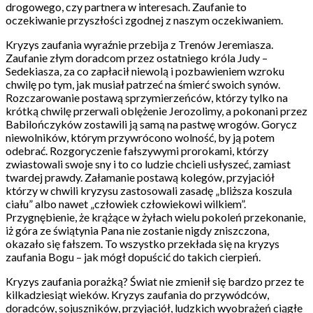
drogowego, czy partnera w interesach. Zaufanie to
oczekiwanie przyszłości zgodnej z naszym oczekiwaniem.
Kryzys zaufania wyraźnie przebija z Trenów Jeremiasza.
Zaufanie złym doradcom przez ostatniego króla Judy –
Sedekiasza, za co zapłacił niewolą i pozbawieniem wzroku
chwilę po tym, jak musiał patrzeć na śmierć swoich synów.
Rozczarowanie postawą sprzymierzeńców, którzy tylko na
krótką chwilę przerwali oblężenie Jerozolimy, a pokonani przez
Babilończyków zostawili ją samą na pastwę wrogów. Gorycz
niewolników, którym przywrócono wolność, by ją potem
odebrać. Rozgoryczenie fałszywymi prorokami, którzy
zwiastowali swoje sny i to co ludzie chcieli usłyszeć, zamiast
twardej prawdy. Załamanie postawą kolegów, przyjaciół
którzy w chwili kryzysu zastosowali zasadę „bliższa koszula
ciału” albo nawet „człowiek człowiekowi wilkiem”.
Przygnębienie, że krążące w żyłach wielu pokoleń przekonanie,
iż góra ze świątynia Pana nie zostanie nigdy zniszczona,
okazało się fałszem. To wszystko przekłada się na kryzys
zaufania Bogu – jak mógł dopuścić do takich cierpień.
Kryzys zaufania porażką? Świat nie zmienił się bardzo przez te
kilkadziesiąt wieków. Kryzys zaufania do przywódców,
doradców, sojuszników, przyjaciół, ludzkich wyobrażeń ciągłe