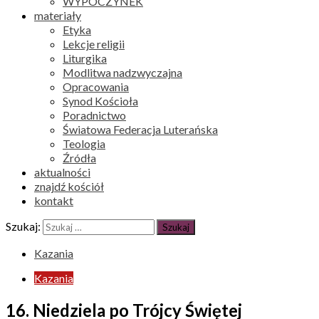
WYPOCZYNEK
materiały
Etyka
Lekcje religii
Liturgika
Modlitwa nadzwyczajna
Opracowania
Synod Kościoła
Poradnictwo
Światowa Federacja Luterańska
Teologia
Źródła
aktualności
znajdź kościół
kontakt
Szukaj:
Kazania
Kazania
16. Niedziela po Trójcy Świętej