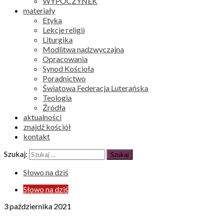
WYPOCZYNEK
materiały
Etyka
Lekcje religii
Liturgika
Modlitwa nadzwyczajna
Opracowania
Synod Kościoła
Poradnictwo
Światowa Federacja Luterańska
Teologia
Źródła
aktualności
znajdź kościół
kontakt
Szukaj:
Słowo na dziś
Słowo na dziś
3 października 2021