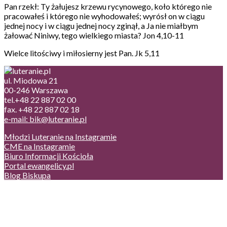
Pan rzekł: Ty żałujesz krzewu rycynowego, koło którego nie
pracowałeś i którego nie wyhodowałeś; wyrósł on w ciągu
jednej nocy i w ciągu jednej nocy zginął, a Ja nie miałbym
żałować Niniwy, tego wielkiego miasta? Jon 4,10-11
Wielce litościwy i miłosierny jest Pan. Jk 5,11
ul. Miodowa 21
00-246 Warszawa
tel.+48 22 887 02 00
fax. +48 22 887 02 18
e-mail: bik@luteranie.pl
Młodzi Luteranie na Instagramie
CME na Instagramie
Biuro Informacji Kościoła
Portal ewangelicy.pl
Blog Biskupa
Poczta
Prywatność, cookies
English version
Status usług