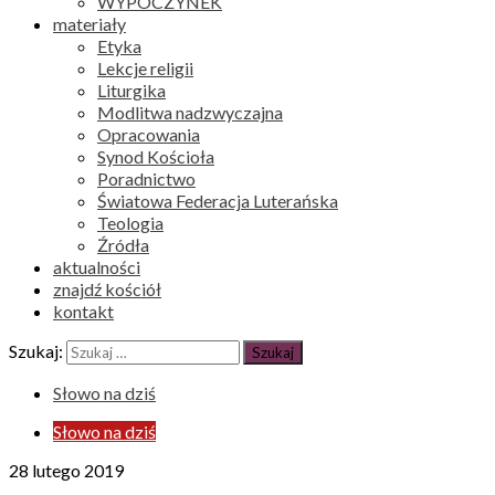
WYPOCZYNEK
materiały
Etyka
Lekcje religii
Liturgika
Modlitwa nadzwyczajna
Opracowania
Synod Kościoła
Poradnictwo
Światowa Federacja Luterańska
Teologia
Źródła
aktualności
znajdź kościół
kontakt
Szukaj:
Słowo na dziś
Słowo na dziś
28 lutego 2019