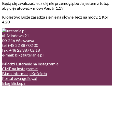
Będą cię zwalczać, lecz cię nie przemogą, bo Ja jestem z tobą,
aby cię ratować – mówi Pan. Jr 1,19
Królestwo Boże zasadza się nie na słowie, lecz na mocy. 1 Kor
4,20
ul. Miodowa 21
00-246 Warszawa
tel.+48 22 887 02 00
fax. +48 22 887 02 18
e-mail: bik@luteranie.pl
Młodzi Luteranie na Instagramie
CME na Instagramie
Biuro Informacji Kościoła
Portal ewangelicy.pl
Blog Biskupa
Poczta
Prywatność, cookies
English version
Status usług