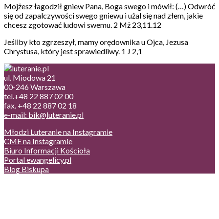
Mojżesz łagodził gniew Pana, Boga swego i mówił: (…) Odwróć
się od zapalczywości swego gniewu i użal się nad złem, jakie
chcesz zgotować ludowi swemu. 2 Mż 23,11.12
Jeśliby kto zgrzeszył, mamy orędownika u Ojca, Jezusa
Chrystusa, który jest sprawiedliwy. 1 J 2,1
ul. Miodowa 21
00-246 Warszawa
tel.+48 22 887 02 00
fax. +48 22 887 02 18
e-mail: bik@luteranie.pl
Młodzi Luteranie na Instagramie
CME na Instagramie
Biuro Informacji Kościoła
Portal ewangelicy.pl
Blog Biskupa
Poczta
Prywatność, cookies
English version
Status usług