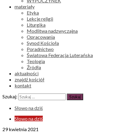
WYPOCZYNEK
materiały
Etyka
Lekcje religii
Liturgika
Modlitwa nadzwyczajna
Opracowania
Synod Kościoła
Poradnictwo
Światowa Federacja Luterańska
Teologia
Źródła
aktualności
znajdź kościół
kontakt
Szukaj:
Słowo na dziś
Słowo na dziś
29 kwietnia 2021