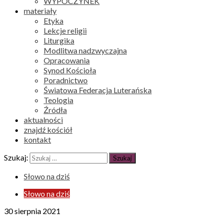
WYPOCZYNEK
materiały
Etyka
Lekcje religii
Liturgika
Modlitwa nadzwyczajna
Opracowania
Synod Kościoła
Poradnictwo
Światowa Federacja Luterańska
Teologia
Źródła
aktualności
znajdź kościół
kontakt
Szukaj:
Słowo na dziś
Słowo na dziś
30 sierpnia 2021