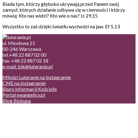
Biada tym, którzy głęboko ukrywają przed Panem swój
zamysł, których działanie odbywa się w ciemności i którzy
mówią: Kto nas widzi? Kto wie o nas? Iz 29,15
Wszystko to zaś dzięki światłu wychodzi na jaw. Ef 5,13
ul. Miodowa 21
00-246 Warszawa
tel.+48 22 887 02 00
fax. +48 22 887 02 18
e-mail: bik@luteranie.pl
Młodzi Luteranie na Instagramie
CME na Instagramie
Biuro Informacji Kościoła
Portal ewangelicy.pl
Blog Biskupa
Poczta
Prywatność, cookies
English version
Status usług