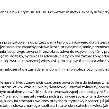
 która jest w Chrystusie Jezusie. Prawdziwa to mowa i w całej pełni prz
asze przygotowania do przeżywania tego wyjątkowego dla chrześci
jwspanialsze zapachy potraw, które, przynajmniej mnie, przenoszą
wania jest przygotowana. Przez okres adwentu wzywani byliśmy pr
ęcani do tego, by ten czas adwentu, nie tylko był zaznaczony od
 chlubą i wyrazem szczerej wiary, ustąpiło na powrót miejsca właś
ym nabożeństwie zasiądziemy do wigilijnego stołu, złożymy sobie ż
 mnie naszła, kiedy znów jakiś czas temu powróciłem do jednego z 
da historię walk w czasie II wojny światowej. Oddział żołnierzy, po
dynym ocalałym z czwórki rodzeństwa, walczącej z okupującymi Eu
 Normandii i niestety wielu z nich traci swoje życie, w tym dowó
ą, kiedy na cmentarz wojenny przychodzi tytułowy bohater, już jak
atnie słowa zmarłego kapitana i starał się z całych sił, wieść ja