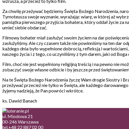
wzrusza, a przecież to tylko film.
Za chwilę przeżywać będziemy Święta Bożego Narodzenia, narodz
Tymoteusza swoje wyznanie, wyrażając wiarę, w której aż wybrzmi
pamiątka pierwszego przyjścia bohatera, który oddał życie za na
umieć siebie obdarzać.
Filmowy bohater miał zasłużyć swoim życiem na dar poświęcenia z
zasłużyliśmy. Ale czy czasem także nie powinniśmy na ten dar od
każdego dnia było wypełnione dobrocią, refleksją i wartościam
naszego życia i z tego, co uczyniliśmy z tym darem, jaki od Boga
Film, choć nie jest wypełniony religijną treścią i na pewno nie
zobaczyć swoje własne odbicie i by jeszcze przed świętowaniem
Na te Święta Bożego Narodzenia życzę Wam drogie Siostry i Braci
przeżywać przecież nie tylko w Święta, ale każdego darowanego 
żyjemy nadzieją, że Pan powróci wkrótce.
ks. Dawid Banach
ul. Miodowa 21
00-246 Warszawa
tel.+48 22 887 02 00