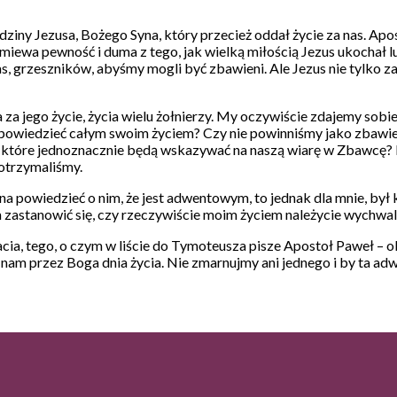
iny Jezusa, Bożego Syna, który przecież oddał życie za nas. Ap
ewa pewność i duma z tego, jak wielką miłością Jezus ukochał lud
s, grzeszników, abyśmy mogli być zbawieni. Ale Jezus nie tylko za
a jego życie, życia wielu żołnierzy. My oczywiście zdajemy sobie
powiedzieć całym swoim życiem? Czy nie powinniśmy jako zbawieni 
i, które jednoznacznie będą wskazywać na naszą wiarę w Zbawcę? 
 otrzymaliśmy.
 można powiedzieć o nim, że jest adwentowym, to jednak dla mnie, 
 zastanowić się, czy rzeczywiście moim życiem należycie wychwal
a, tego, o czym w liście do Tymoteusza pisze Apostoł Paweł – obfi
nam przez Boga dnia życia. Nie zmarnujmy ani jednego i by ta ad