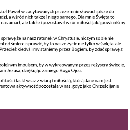
ostoł Paweł w zacytowanych przeze mnie słowach pisze do
zi, a wśród nich także i niego samego. Dla mnie Święta to
 nas umarł, ale także i pozostawił wzór miłości jaką powinniśmy
 sprawę że na nasz ratunek w Chrystusie, niczym sobie nie
od śmierci sprawić, by to nasze życie nie tylko w święta, ale
Przecież kiedyś i my staniemy przez Bogiem, by zdać sprawę z
był kolejnym impulsem, by w wykreowanym przez reżysera świecie,
am Jezusa, dziękując za niego Bogu Ojcu.
tości łaski wraz z wiarą i miłością, którą dane nam jest
wentowa aktywność pozostała w nas, gdyż jako Chrześcijanie