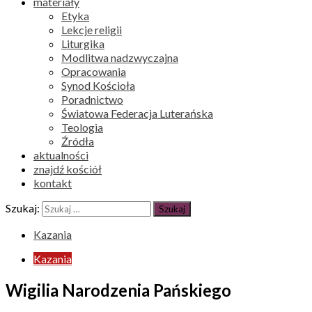
materiały
Etyka
Lekcje religii
Liturgika
Modlitwa nadzwyczajna
Opracowania
Synod Kościoła
Poradnictwo
Światowa Federacja Luterańska
Teologia
Źródła
aktualności
znajdź kościół
kontakt
Szukaj:
Kazania
Kazania
Wigilia Narodzenia Pańskiego