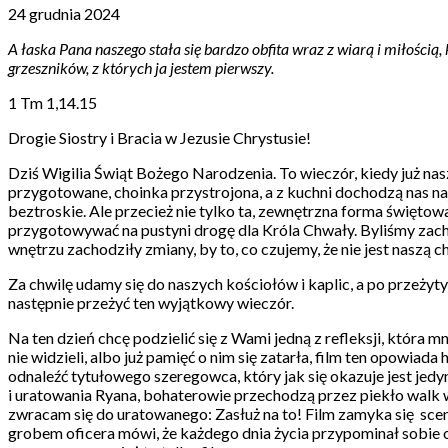
24 grudnia 2024
A łaska Pana naszego stała się bardzo obfita wraz z wiarą i miłością,
grzeszników, z których ja jestem pierwszy.
1 Tm 1,14.15
Drogie Siostry i Bracia w Jezusie Chrystusie!
Dziś Wigilia Świąt Bożego Narodzenia. To wieczór, kiedy już n
przygotowane, choinka przystrojona, a z kuchni dochodzą nas na
beztroskie. Ale przecież nie tylko ta, zewnętrzna forma święto
przygotowywać na pustyni drogę dla Króla Chwały. Byliśmy zach
wnętrzu zachodziły zmiany, by to, co czujemy, że nie jest naszą
Za chwilę udamy się do naszych kościołów i kaplic, a po przeżyt
następnie przeżyć ten wyjątkowy wieczór.
Na ten dzień chcę podzielić się z Wami jedną z refleksji, która
nie widzieli, albo już pamięć o nim się zatarła, film ten opowia
odnaleźć tytułowego szeregowca, który jak się okazuje jest je
i uratowania Ryana, bohaterowie przechodzą przez piekło walk w
zwracam się do uratowanego: Zasłuż na to! Film zamyka się
scen
grobem oficera mówi, że każdego dnia życia przypominał sobie ost