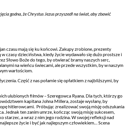
yjęcia godna, że Chrystus Jezus przyszedł na świat, aby zbawić
jan czasu mają się ku końcowi. Zakupy zrobione, prezenty
 w czasy dzieciństwa, kiedy życie wydawało się dużo prostsze i
zez Słowo Boże do tego, by otwierać bramy naszych serc,
palanymi na wieńcu świecami, ale przede wszystkim, by w naszym
ciwym wartościom.
yczenia. Część z nas połamie się opłatkiem z najbliższymi, by
moich ulubionych filmów – Szeregowca Ryana. Dla tych, którzy go
d dowództwem kapitana Johna Millera, zostaje wysłany, by
ropę hitlerowcami.
Próbując zrealizować swoją misję odszukania
dca. Jednak ten zanim umrze, kończąc swoją misję sukcesem,
o starzec, a wraz z nim jego rodzina. W swojej refleksji nad
k najlepsze życie i być jak najlepszym człowiekiem… Scena