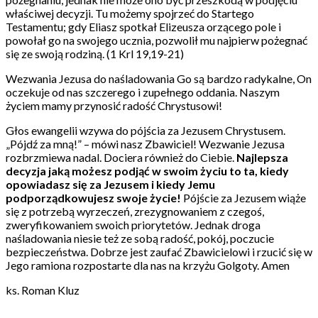
właściwej decyzji. Tu możemy spojrzeć do Startego
Testamentu; gdy Eliasz spotkał Elizeusza orzącego pole i
powołał go na swojego ucznia, pozwolił mu najpierw pożegnać
się ze swoją rodziną. (1 Krl 19,19-21)
Wezwania Jezusa do naśladowania Go są bardzo radykalne, On
oczekuje od nas szczerego i zupełnego oddania. Naszym
życiem mamy przynosić radość Chrystusowi!
Głos ewangelii wzywa do pójścia za Jezusem Chrystusem.
„Pójdź za mną!” – mówi nasz Zbawiciel! Wezwanie Jezusa
rozbrzmiewa nadal. Dociera również do Ciebie.
Najlepsza
decyzja jaką możesz podjąć w swoim życiu to ta, kiedy
opowiadasz się za Jezusem i kiedy Jemu
podporządkowujesz swoje życie!
Pójście za Jezusem wiąże
się z potrzebą wyrzeczeń, zrezygnowaniem z czegoś,
zweryfikowaniem swoich priorytetów. Jednak droga
naśladowania niesie też ze sobą radość, pokój, poczucie
bezpieczeństwa. Dobrze jest zaufać Zbawicielowi i rzucić się w
Jego ramiona rozpostarte dla nas na krzyżu Golgoty. Amen
ks. Roman Kluz