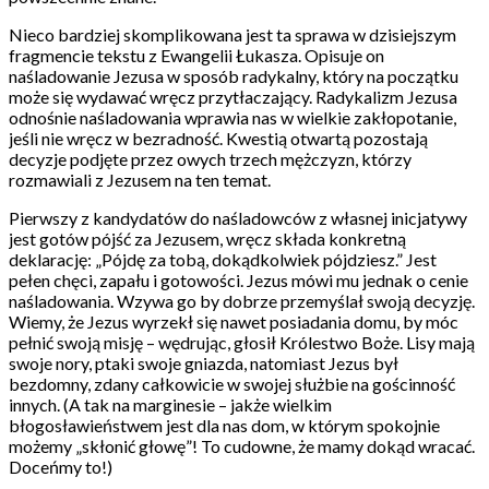
Nieco bardziej skomplikowana jest ta sprawa w dzisiejszym
fragmencie tekstu z Ewangelii Łukasza. Opisuje on
naśladowanie Jezusa w sposób radykalny, który na początku
może się wydawać wręcz przytłaczający. Radykalizm Jezusa
odnośnie naśladowania wprawia nas w wielkie zakłopotanie,
jeśli nie wręcz w bezradność. Kwestią otwartą pozostają
decyzje podjęte przez owych trzech mężczyzn, którzy
rozmawiali z Jezusem na ten temat.
Pierwszy z kandydatów do naśladowców z własnej inicjatywy
jest gotów pójść za Jezusem, wręcz składa konkretną
deklarację: „Pójdę za tobą, dokądkolwiek pójdziesz.” Jest
pełen chęci, zapału i gotowości. Jezus mówi mu jednak o cenie
naśladowania. Wzywa go by dobrze przemyślał swoją decyzję.
Wiemy, że Jezus wyrzekł się nawet posiadania domu, by móc
pełnić swoją misję – wędrując, głosił Królestwo Boże. Lisy mają
swoje nory, ptaki swoje gniazda, natomiast Jezus był
bezdomny, zdany całkowicie w swojej służbie na gościnność
innych. (A tak na marginesie – jakże wielkim
błogosławieństwem jest dla nas dom, w którym spokojnie
możemy „skłonić głowę”! To cudowne, że mamy dokąd wracać.
Doceńmy to!)