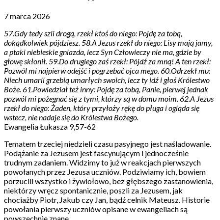
7 marca 2026
57.Gdy tedy szli drogą, rzekł ktoś do niego: Pojdę za tobą,
dokądkolwiek pójdziesz. 58.A Jezus rzekł do niego: Lisy mają jamy,
a ptaki niebieskie gniazda, lecz Syn Człowieczy nie ma, gdzie by
głowę skłonił. 59.Do drugiego zaś rzekł: Pójdź za mną! A ten rzekł:
Pozwól mi najpierw odejść i pogrzebać ojca mego. 60.Odrzekł mu:
Niech umarli grzebią umarłych swoich, lecz ty idź i głoś Królestwo
Boże. 61.Powiedział też inny: Pojdę za tobą, Panie, pierwej jednak
pozwól mi pożegnać się z tymi, którzy są w domu moim. 62.A Jezus
rzekł do niego: Żaden, który przyłoży rękę do pługa i ogląda się
wstecz, nie nadaje się do Królestwa Bożego.
Ewangelia Łukasza 9,57-62
Tematem trzeciej niedzieli czasu pasyjnego jest naśladowanie.
Podążanie za Jezusem jest fascynującym i jednocześnie
trudnym zadaniem. Widzimy to już w reakcjach pierwszych
powołanych przez Jezusa uczniów. Podziwiamy ich, bowiem
porzucili wszystko i żywiołowo, bez głębszego zastanowienia,
niektórzy wręcz spontanicznie, poszli za Jezusem, jak
chociażby Piotr, Jakub czy Jan, bądź celnik Mateusz. Historie
powołania pierwszy uczniów opisane w ewangeliach są
powszechnie znane.