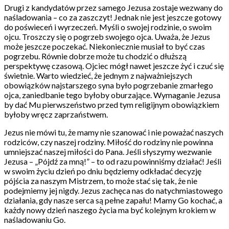
Drugi z kandydatów przez samego Jezusa zostaje wezwany do
naśladowania – co za zaszczyt! Jednak nie jest jeszcze gotowy
do poświeceń i wyrzeczeń. Myśli o swojej rodzinie, o swoim
ojcu. Troszczy się o pogrzeb swojego ojca. Uważa, że Jezus
może jeszcze poczekać. Niekoniecznie musiał to być czas
pogrzebu. Równie dobrze może tu chodzić o dłuższą
perspektywę czasową. Ojciec mógł nawet jeszcze żyć i czuć się
świetnie. Warto wiedzieć, że jednym z najważniejszych
obowiązków najstarszego syna było pogrzebanie zmarłego
ojca, zaniedbanie tego byłoby oburzające. Wymaganie Jezusa
by dać Mu pierwszeństwo przed tym religijnym obowiązkiem
byłoby wręcz zaprzaństwem.
Jezus nie mówi tu, że mamy nie szanować i nie poważać naszych
rodziców, czy naszej rodziny. Miłość do rodziny nie powinna
umniejszać naszej miłości do Pana. Jeśli słyszymy wezwanie
Jezusa – „Pójdź za mną!” – to od razu powinniśmy działać! Jeśli
w swoim życiu dzień po dniu będziemy odkładać decyzję
pójścia za naszym Mistrzem, to może stać się tak, że nie
podejmiemy jej nigdy. Jezus zachęca nas do natychmiastowego
działania, gdy nasze serca są pełne zapału! Mamy Go kochać, a
każdy nowy dzień naszego życia ma być kolejnym krokiem w
naśladowaniu Go.