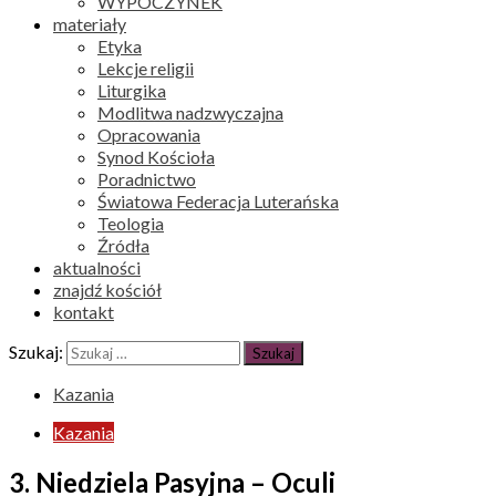
WYPOCZYNEK
materiały
Etyka
Lekcje religii
Liturgika
Modlitwa nadzwyczajna
Opracowania
Synod Kościoła
Poradnictwo
Światowa Federacja Luterańska
Teologia
Źródła
aktualności
znajdź kościół
kontakt
Szukaj:
Kazania
Kazania
3. Niedziela Pasyjna – Oculi