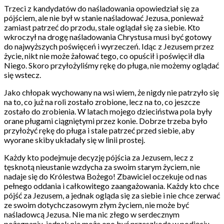
Trzeci z kandydatów do naśladowania opowiedział się za
pójściem, ale nie był w stanie naśladować Jezusa, ponieważ
zamiast patrzeć do przodu, stale oglądał się za siebie. Kto
wkroczył na drogę naśladowania Chrystusa musi być gotowy
do najwyższych poświęceń i wyrzeczeń. Idąc z Jezusem przez
życie, nikt nie może żałować tego, co opuścił i poświęcił dla
Niego. Skoro przyłożyliśmy rękę do pługa, nie możemy oglądać
się wstecz.
Jako chłopak wychowany na wsi wiem, że nigdy nie patrzyło się
na to, co już na roli zostało zrobione, lecz na to, co jeszcze
zostało do zrobienia. W latach mojego dzieciństwa pola były
orane pługami ciągniętymi przez konie. Dobrze trzeba było
przyłożyć rękę do pługa i stale patrzeć przed siebie, aby
wyorane skiby układały się w linii prostej.
Każdy kto podejmuje decyzję pójścia za Jezusem, lecz z
tęsknotą nieustanie wzdycha za swoim starym życiem, nie
nadaje się do Królestwa Bożego! Zbawiciel oczekuje od nas
pełnego oddania i całkowitego zaangażowania. Każdy kto chce
pójść za Jezusem, a jednak ogląda się za siebie i nie chce zerwać
ze swoim dotychczasowym złym życiem, nie może być
naśladowcą Jezusa. Nie ma nic złego w serdecznym
pożegnaniu, jednak nie może ono być przeszkodą w podjęciu