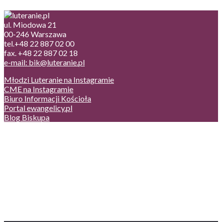
ul. Miodowa 21
00-246 Warszawa
tel.+48 22 887 02 00
fax. +48 22 887 02 18
e-mail: bik@luteranie.pl
Młodzi Luteranie na Instagramie
CME na Instagramie
Biuro Informacji Kościoła
Portal ewangelicy.pl
Blog Biskupa
Poczta
Prywatność, cookies
English version
Status usług
Facebook
Twitter
Youtube
Instagram