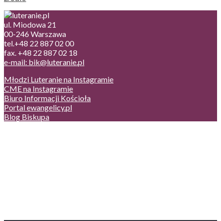
ul. Miodowa 21
00-246 Warszawa
tel.+48 22 887 02 00
fax. +48 22 887 02 18
e-mail: bik@luteranie.pl
Młodzi Luteranie na Instagramie
CME na Instagramie
Biuro Informacji Kościoła
Portal ewangelicy.pl
Blog Biskupa
Poczta
Prywatność, cookies
English version
Status usług
Facebook
Twitter
Youtube
Instagram