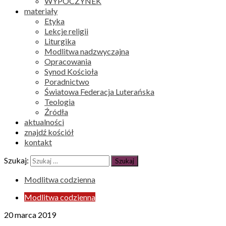
WYPOCZYNEK
materiały
Etyka
Lekcje religii
Liturgika
Modlitwa nadzwyczajna
Opracowania
Synod Kościoła
Poradnictwo
Światowa Federacja Luterańska
Teologia
Źródła
aktualności
znajdź kościół
kontakt
Szukaj:
Modlitwa codzienna
Modlitwa codzienna
20 marca 2019