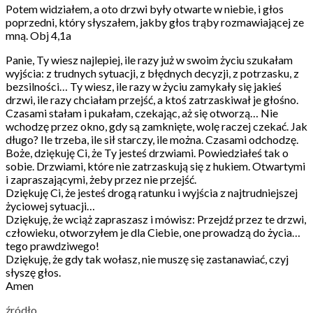
Potem widziałem, a oto drzwi były otwarte w niebie, i głos
poprzedni, który słyszałem, jakby głos trąby rozmawiającej ze
mną. Obj 4,1a
Panie, Ty wiesz najlepiej, ile razy już w swoim życiu szukałam
wyjścia: z trudnych sytuacji, z błędnych decyzji, z potrzasku, z
bezsilności… Ty wiesz, ile razy w życiu zamykały się jakieś
drzwi, ile razy chciałam przejść, a ktoś zatrzaskiwał je głośno.
Czasami stałam i pukałam, czekając, aż się otworzą… Nie
wchodzę przez okno, gdy są zamknięte, wolę raczej czekać. Jak
długo? Ile trzeba, ile sił starczy, ile można. Czasami odchodzę.
Boże, dziękuję Ci, że Ty jesteś drzwiami. Powiedziałeś tak o
sobie. Drzwiami, które nie zatrzaskują się z hukiem. Otwartymi
i zapraszającymi, żeby przez nie przejść.
Dziękuję Ci, że jesteś drogą ratunku i wyjścia z najtrudniejszej
życiowej sytuacji…
Dziękuję, że wciąż zapraszasz i mówisz: Przejdź przez te drzwi,
człowieku, otworzyłem je dla Ciebie, one prowadzą do życia…
tego prawdziwego!
Dziękuję, że gdy tak wołasz, nie muszę się zastanawiać, czyj
słyszę głos.
Amen
źródło