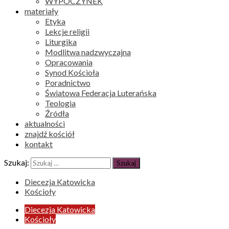
WYPOCZYNEK
materiały
Etyka
Lekcje religii
Liturgika
Modlitwa nadzwyczajna
Opracowania
Synod Kościoła
Poradnictwo
Światowa Federacja Luterańska
Teologia
Źródła
aktualności
znajdź kościół
kontakt
Szukaj:
Diecezja Katowicka
Kościoły
Diecezja Katowicka
Kościoły