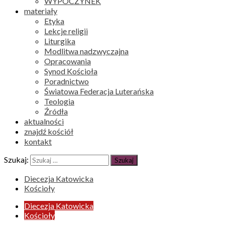
WYPOCZYNEK
materiały
Etyka
Lekcje religii
Liturgika
Modlitwa nadzwyczajna
Opracowania
Synod Kościoła
Poradnictwo
Światowa Federacja Luterańska
Teologia
Źródła
aktualności
znajdź kościół
kontakt
Szukaj:
Diecezja Katowicka
Kościoły
Diecezja Katowicka
Kościoły