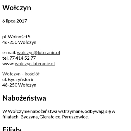
Wołczyn
6 lipca 2017
pl. Wolności 5
46-250 Wołczyn
e-mail:
wolczyn@luteranie.pl
tel. 77 414 52 77
www:
wolczyn.luteranie.pl
Wołczyn – kościół
ul. Byczyńska 6
46-250 Wołczyn
Nabożeństwa
W Wołczynie nabożeństwa wstrzymane, odbywają się w
filiałach: Byczyna, Gierałcice, Paruszowice.
Filiały