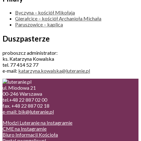
Byczyna – kościół Mikołaja
Gierałcice – kościół Archanioła Michała
Paruszowice – kaplica
Duszpasterze
proboszcz administrator:
ks. Katarzyna Kowalska
tel. 77 414 52 77
e-mail:
katarzyna.kowalska@luteranie.pl
ul. Miodowa 21
00-246 Warszawa
tel.+48 22 887 02 00
fax. +48 22 887 02 18
e-mail: bik@luteranie.pl
Młodzi Luteranie na Instagramie
CME na Instagramie
Biuro Informacji Kościoła
Portal ewangelicy.pl