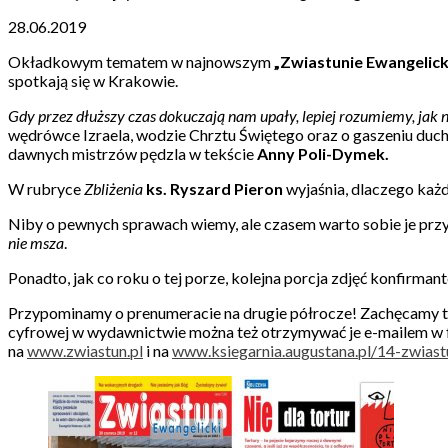
28.06.2019
Okładkowym tematem w najnowszym
„Zwiastunie Ewangelick
spotkają się w Krakowie.
Gdy przez dłuższy czas dokuczają nam upały, lepiej rozumiemy, jak 
wędrówce Izraela, wodzie Chrztu Świętego oraz o gaszeniu duc
dawnych mistrzów pędzla w tekście
Anny Poli-Dymek.
W rubryce
Zbliżenia
ks. Ryszard Pieron
wyjaśnia, dlaczego każd
Niby o pewnych sprawach wiemy, ale czasem warto sobie je prz
nie msza
.
Ponadto, jak co roku o tej porze, kolejna porcja zdjęć konfirmantó
Przypominamy o prenumeracie na drugie półrocze! Zachęcamy te
cyfrowej w wydawnictwie można też otrzymywać je e-mailem w 
na
www.zwiastun.pl
i na
www.ksiegarnia.augustana.pl/14-zwiast