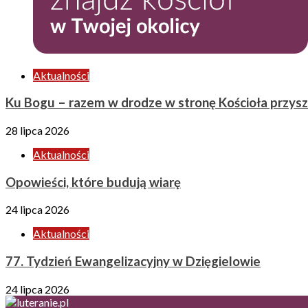
Aktualności
Ku Bogu – razem w drodze w stronę Kościoła przysz
28 lipca 2026
Aktualności
Opowieści, które budują wiarę
24 lipca 2026
Aktualności
77. Tydzień Ewangelizacyjny w Dzięgielowie
24 lipca 2026