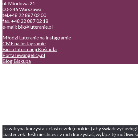
ul. Miodowa 21
00-246 Warszawa
tel.+48 22 887 02 00
fax. +48 22 887 02 18
e-mail: bik@luteranie.pl
Młodzi Luteranie na Instagramie
CME na Instagramie
Biuro Informacji Kościoła
Portal ewangelicy.pl
Blog Biskupa
Poczta
Prywatność, cookies
English version
Status usług
Facebook
Twitter
Youtube
Instagram
Ta witryna korzysta z ciasteczek (cookies) aby świadczyć usługi
ciasteczek. Jeśli nie chcesz z nich korzystać, wyłącz tę możliwo