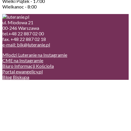
Wielki Piątek - 17:00
Wielkanoc - 8:00
ul. Miodowa 21
00-246 Warszawa
tel.+48 22 887 02 00
fax. +48 22 887 02 18
e-mail: bik@luteranie.pl
Młodzi Luteranie na Instagramie
CME na Instagramie
Biuro Informacji Kościoła
Portal ewangelicy.pl
Blog Biskupa
Poczta
Prywatność, cookies
English version
Status usług
Facebook
Twitter
Youtube
Instagram