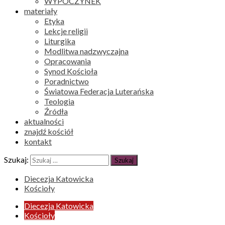
WYPOCZYNEK
materiały
Etyka
Lekcje religii
Liturgika
Modlitwa nadzwyczajna
Opracowania
Synod Kościoła
Poradnictwo
Światowa Federacja Luterańska
Teologia
Źródła
aktualności
znajdź kościół
kontakt
Szukaj:
Diecezja Katowicka
Kościoły
Diecezja Katowicka
Kościoły