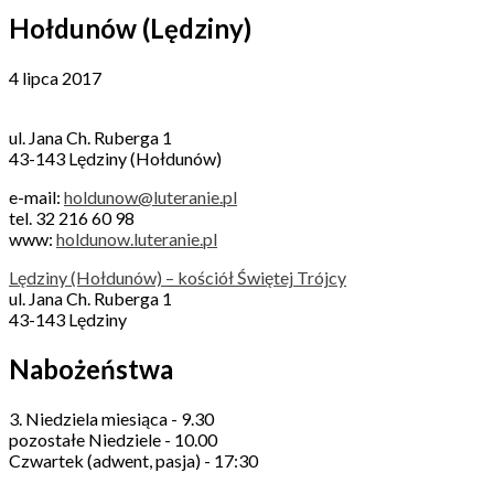
Hołdunów (Lędziny)
4 lipca 2017
ul. Jana Ch. Ruberga 1
43-143 Lędziny (Hołdunów)
e-mail:
holdunow@luteranie.pl
tel. 32 216 60 98
www:
holdunow.luteranie.pl
Lędziny (Hołdunów) – kościół Świętej Trójcy
ul. Jana Ch. Ruberga 1
43-143 Lędziny
Nabożeństwa
3. Niedziela miesiąca - 9.30
pozostałe Niedziele - 10.00
Czwartek (adwent, pasja) - 17:30