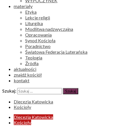
WYPOCZYNEK
materiały
Etyka
Lekcje religii
Liturgika
Modlitwa nadzwyczajna
Opracowania
Synod Kościoła
Poradnictwo
Światowa Federacja Luterańska
Teologia
Źródła
aktualności
znajdź kościół
kontakt
Szukaj:
Diecezja Katowicka
Kościoły
Diecezja Katowicka
Kościoły