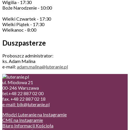
Wigilia - 17:30
Boże Narodzenie - 10:00
Wielki Czwartek - 17:30
Wielki Piątek - 17:30
Wielkanoc - 8:00
Duszpasterze
Proboszcz administrator:
ks. Adam Malina
e-mail:
adam.malina@luteranie.pl
ul. Miodowa 21
00-246 Warszawa
tel.+48 22 887 02 00
fax. +48 22 887 02 18
e-mail: bik@luteranie.pl
Młodzi Luteranie na Instagramie
CME na Instagramie
Biuro Informacji Kościoła