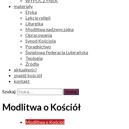
WYPOCZYNEK
materiały
Etyka
Lekcje religii
Liturgika
Modlitwa nadzwyczajna
Opracowania
Synod Kościoła
Poradnictwo
Światowa Federacja Luterańska
Teologia
Źródła
aktualności
znajdź kościół
kontakt
Szukaj:
Modlitwa o Kościół
Modlitwa o Kościół