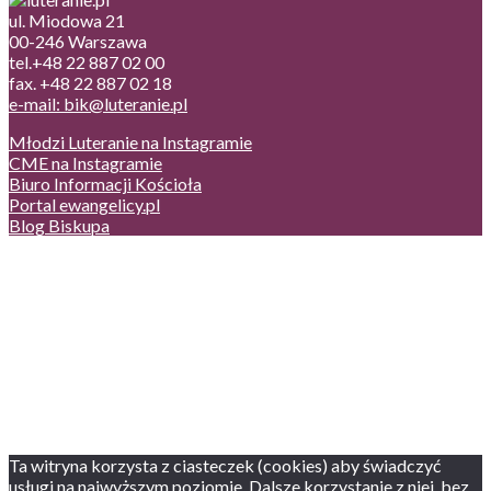
ul. Miodowa 21
00-246 Warszawa
tel.+48 22 887 02 00
fax. +48 22 887 02 18
e-mail: bik@luteranie.pl
Młodzi Luteranie na Instagramie
CME na Instagramie
Biuro Informacji Kościoła
Portal ewangelicy.pl
Blog Biskupa
Poczta
Prywatność, cookies
English version
Status usług
Facebook
Twitter
Youtube
Instagram
Ta witryna korzysta z ciasteczek (cookies) aby świadczyć
usługi na najwyższym poziomie. Dalsze korzystanie z niej, bez