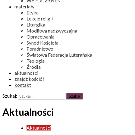
WYPOCZYNEK
materiały
Etyka
Lekcje religii
Liturgika
Modlitwa nadzwyczajna
Opracowania
Synod Kościoła
Poradnictwo
Światowa Federacja Luterańska
Teologia
Źródła
aktualności
znajdź kościół
kontakt
Szukaj:
Aktualności
Aktualności