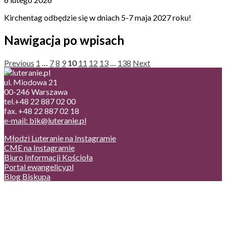
Kirchentag odbędzie się w dniach 5-7 maja 2027 roku!
Nawigacja po wpisach
Previous
1
…
7
8
9
10
11
12
13
…
138
Next
ul. Miodowa 21
00-246 Warszawa
tel.+48 22 887 02 00
fax. +48 22 887 02 18
e-mail: bik@luteranie.pl
Młodzi Luteranie na Instagramie
CME na Instagramie
Biuro Informacji Kościoła
Portal ewangelicy.pl
Blog Biskupa
Poczta
Prywatność, cookies
English version
Status usług