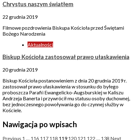
Chrystus naszym światłem
22 grudnia 2019
Filmowe pozdrowienia Biskupa Kościoła przed Świętami
Bożego Narodzenia
Aktualności
Biskup Kościoła zastosował prawo ułaskawienia
20 grudnia 2019
Biskup Kościoła postanowieniem z dnia 20 grudnia 2019 r.
zastosował prawo ułaskawienia w stosunku do byłego
proboszcza Parafii Ewangelicko-Augsburskiej w Kaliszu
Andrzeja Banerta i przywrócił mu statusu osoby duchownej,
bez jednoczesnego powoływania go do czynnej służby w
Kościele.
Nawigacja po wpisach
Previous
1
…
116
117
118
119
120
121
122
…
138
Next