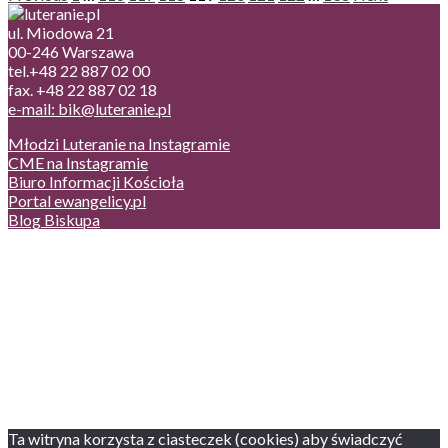
ul. Miodowa 21
00-246 Warszawa
tel.+48 22 887 02 00
fax. +48 22 887 02 18
e-mail: bik@luteranie.pl
Młodzi Luteranie na Instagramie
CME na Instagramie
Biuro Informacji Kościoła
Portal ewangelicy.pl
Blog Biskupa
Poczta
Prywatność, cookies
English version
Status usług
Facebook
Twitter
Youtube
Instagram
Ta witryna korzysta z ciasteczek (cookies) aby świadczyć