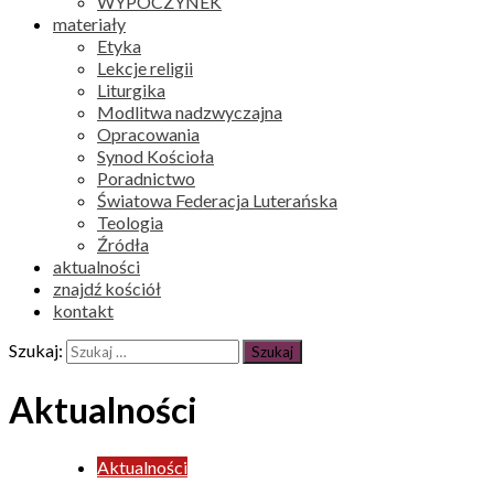
WYPOCZYNEK
materiały
Etyka
Lekcje religii
Liturgika
Modlitwa nadzwyczajna
Opracowania
Synod Kościoła
Poradnictwo
Światowa Federacja Luterańska
Teologia
Źródła
aktualności
znajdź kościół
kontakt
Szukaj:
Aktualności
Aktualności