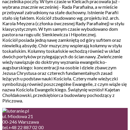
naczelnika poczty. W tym czasie w Kielcach pracowała już -
wybrana znacznie wcześniej - Rada Parafialna, a w mieście
przebywał zatrudniony na stałe duchowny. Istnienie Parafii
stało się faktem. Kościół zbudowano wg. projektu inż. arch.
Karola Meyzera (członka ówczesnej Rady Parafialnej) w stylu
klasycystycznym. W tym samym czasie wybudowano dom
pastora na rogu ulic Sienkiewicza i Hipotecznej.
Kościół posiada jedną nawę zamkniętą od góry sufitem oraz
niewielką absydę. Chór muzyczny wspierają kolumny w stylu
toskańskim. Kolumny toskańskie wchodzą również w skład
dwóch portyków przylegających do ścian nawy. Zwieńczenie
wieży nawiązuje do doktryny wyznania ewangelicko-
augsburskiego: koncentracji na osobie i dziele zbawczym
Jezusa Chrystusa oraz czterech fundamentalnych zasad
leżących u podstaw nauki Kościoła. Cztery małe wieżyczki
symbolizują również poszczególne Ewangelie, z czym wiąże się
nazwa Kościoła Ewangelickiego. Świątynię wzniósł Kajetan
Chołdakowski, przedsiębiorca budowlany pochodzący z
Pińczowa.
ul. Miodowa 21
00-246 Warszawa
tel.+48 22 887 02 00