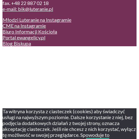
fax. +48 22 887 02 18
e-mail: bik@luteranie.pl
Młodzi Luteranie na Instagramie
CME na Instagramie
Biuro Informacji Kościoła
Portal ewangelicy.pl
Blog Biskupa
Poczta
Prywatność, cookies
English version
Status usług
Facebook
Twitter
Youtube
Instagram
Ta witryna korzysta z ciasteczek (cookies) aby świadczyć
usługi na najwyższym poziomie. Dalsze korzystanie z niej, bez
podjęcia dodatkowych działań z twojej strony, oznacza
akceptację ciasteczek. Jeśli nie chcesz z nich korzystać, wyłącz
tę możliwość w swojej przeglądarce. Spowoduje to