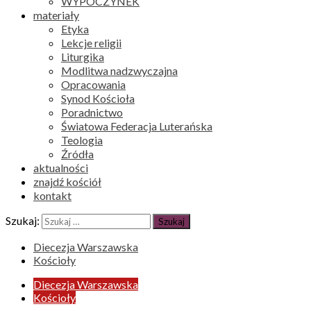
WYPOCZYNEK
materiały
Etyka
Lekcje religii
Liturgika
Modlitwa nadzwyczajna
Opracowania
Synod Kościoła
Poradnictwo
Światowa Federacja Luterańska
Teologia
Źródła
aktualności
znajdź kościół
kontakt
Szukaj:
Diecezja Warszawska
Kościoły
Diecezja Warszawska
Kościoły