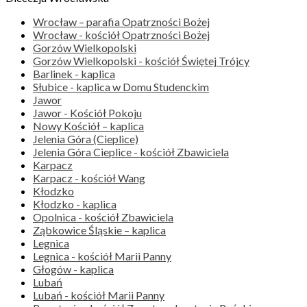
Wrocław – parafia Opatrzności Bożej
Wrocław - kościół Opatrzności Bożej
Gorzów Wielkopolski
Gorzów Wielkopolski - kościół Świętej Trójcy
Barlinek - kaplica
Słubice - kaplica w Domu Studenckim
Jawor
Jawor - Kościół Pokoju
Nowy Kościół – kaplica
Jelenia Góra (Cieplice)
Jelenia Góra Cieplice - kościół Zbawiciela
Karpacz
Karpacz - kościół Wang
Kłodzko
Kłodzko - kaplica
Opolnica - kościół Zbawiciela
Ząbkowice Śląskie – kaplica
Legnica
Legnica - kościół Marii Panny
Głogów - kaplica
Lubań
Lubań - kościół Marii Panny