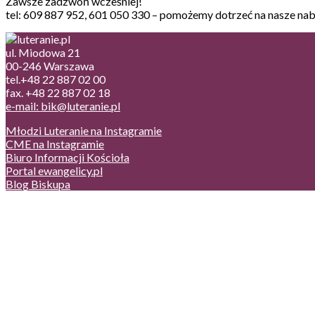
Zawsze zadzwoń wcześniej!
tel: 609 887 952, 601 050 330 – pomożemy dotrzeć na nasze n
ul. Miodowa 21
00-246 Warszawa
tel.+48 22 887 02 00
fax. +48 22 887 02 18
e-mail: bik@luteranie.pl
Młodzi Luteranie na Instagramie
CME na Instagramie
Biuro Informacji Kościoła
Portal ewangelicy.pl
Blog Biskupa
Poczta
Prywatność, cookies
English version
Status usług
Facebook
Twitter
Youtube
Instagram