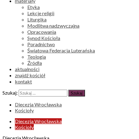
materiały
Etyka
Lekcje religii
Liturgika
Modlitwa nadzwyczajna
Opracowania
Synod Kościoła
Poradnictwo
Światowa Federacja Luterańska
Teologia
Źródła
aktualności
znajdź kościół
kontakt
Szukaj:
Diecezja Wrocławska
Kościoły
Diecezja Wrocławska
Kościoły
Diecezja Wrocławska