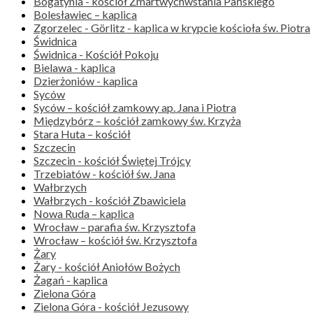
Bogatynia - kościół Zmartwychwstania Pańskiego
Bolesławiec – kaplica
Zgorzelec - Görlitz - kaplica w krypcie kościoła św. Piotra
Świdnica
Świdnica - Kościół Pokoju
Bielawa - kaplica
Dzierżoniów - kaplica
Syców
Syców – kościół zamkowy ap. Jana i Piotra
Międzybórz – kościół zamkowy św. Krzyża
Stara Huta – kościół
Szczecin
Szczecin - kościół Świętej Trójcy
Trzebiatów - kościół św. Jana
Wałbrzych
Wałbrzych - kościół Zbawiciela
Nowa Ruda – kaplica
Wrocław – parafia św. Krzysztofa
Wrocław – kościół św. Krzysztofa
Żary
Żary - kościół Aniołów Bożych
Żagań - kaplica
Zielona Góra
Zielona Góra - kościół Jezusowy