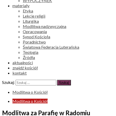
WYPOCZYNEK
materiały
Etyka
Lekcje religii
Liturgika
Modlitwa nadzwyczajna
Opracowania
Synod Kościoła
Poradnictwo
Światowa Federacja Luterańska
Teologia
Źródła
aktualności
znajdź kościół
kontakt
Szukaj:
Modlitwa o Kościół
Modlitwa o Kościół
Modlitwa za Parafię w Radomiu