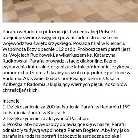
Parafia w Radomiu położona jest w centralnej Polsce i
obejmuje swoim zasięgiem powiat radomski oraz teren
województwa świętokrzyskiego. Posiada filiał w Kielcach.
Wspólnota liczy obecnie 112 osób. Proboszczem parafii jest
ks. Wojciech Rudkowski, a wikariuszem ks. Katarzyna
Rudkowska. Parafia prowadzi stacje diakonijne, liczne
wydarzenia kulturalne, organizuje letnie półkolonie językowe,
pomoc uchodźcom z Ukrainy oraz oferuje pokoje gościnne w
Radomiu. Aktywnie działa Chór Ewangelicki im. Oskara
Kolberga z Radomia, skupiający wiernych pięciu Kościołów
chrześcijańskich.
Intencje:
1. Dziękczynienie za 200 lat istnienia Parafii w Radomiu i 190
lat istnienia Parafii w Kielcach.
2. Dziękczynienie za aktywność Parafian.
3. Prośba, aby nowe osoby pojawiające się w naszej Parafii
odnalazły tu żywą wspólnotę z Panem Bogiem. Abyśmy jako
parafialna rodzina potrafili otoczyć je serdeczną opieką i