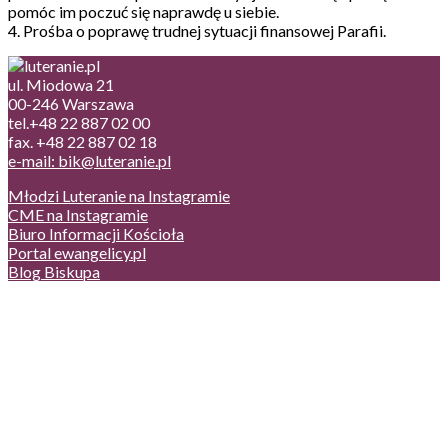
pomóc im poczuć się naprawdę u siebie.
4. Prośba o poprawę trudnej sytuacji finansowej Parafii.
ul. Miodowa 21
00-246 Warszawa
tel.+48 22 887 02 00
fax. +48 22 887 02 18
e-mail: bik@luteranie.pl
Młodzi Luteranie na Instagramie
CME na Instagramie
Biuro Informacji Kościoła
Portal ewangelicy.pl
Blog Biskupa
Poczta
Prywatność, cookies
English version
Status usług
Facebook
Twitter
Youtube