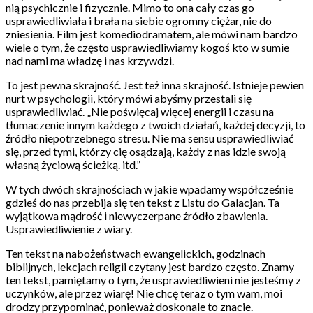
nią psychicznie i fizycznie. Mimo to ona cały czas go
usprawiedliwiała i brała na siebie ogromny ciężar, nie do
zniesienia. Film jest komediodramatem, ale mówi nam bardzo
wiele o tym, że często usprawiedliwiamy kogoś kto w sumie
nad nami ma władzę i nas krzywdzi.
To jest pewna skrajność. Jest też inna skrajność. Istnieje pewien
nurt w psychologii, który mówi abyśmy przestali się
usprawiedliwiać. „Nie poświęcaj więcej energii i czasu na
tłumaczenie innym każdego z twoich działań, każdej decyzji, to
źródło niepotrzebnego stresu. Nie ma sensu usprawiedliwiać
się, przed tymi, którzy cię osądzają, każdy z nas idzie swoją
własną życiową ścieżką. itd.”
W tych dwóch skrajnościach w jakie wpadamy współcześnie
gdzieś do nas przebija się ten tekst z Listu do Galacjan. Ta
wyjątkowa mądrość i niewyczerpane źródło zbawienia.
Usprawiedliwienie z wiary.
Ten tekst na nabożeństwach ewangelickich, godzinach
biblijnych, lekcjach religii czytany jest bardzo często. Znamy
ten tekst, pamiętamy o tym, że usprawiedliwieni nie jesteśmy z
uczynków, ale przez wiarę! Nie chcę teraz o tym wam, moi
drodzy przypominać, ponieważ doskonale to znacie.