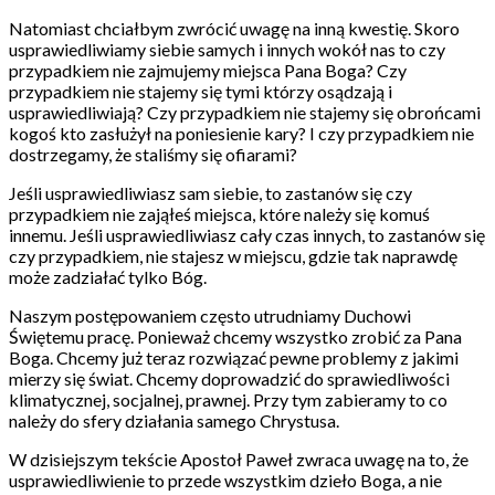
Natomiast chciałbym zwrócić uwagę na inną kwestię. Skoro
usprawiedliwiamy siebie samych i innych wokół nas to czy
przypadkiem nie zajmujemy miejsca Pana Boga? Czy
przypadkiem nie stajemy się tymi którzy osądzają i
usprawiedliwiają? Czy przypadkiem nie stajemy się obrońcami
kogoś kto zasłużył na poniesienie kary? I czy przypadkiem nie
dostrzegamy, że staliśmy się ofiarami?
Jeśli usprawiedliwiasz sam siebie, to zastanów się czy
przypadkiem nie zająłeś miejsca, które należy się komuś
innemu. Jeśli usprawiedliwiasz cały czas innych, to zastanów się
czy przypadkiem, nie stajesz w miejscu, gdzie tak naprawdę
może zadziałać tylko Bóg.
Naszym postępowaniem często utrudniamy Duchowi
Świętemu pracę. Ponieważ chcemy wszystko zrobić za Pana
Boga. Chcemy już teraz rozwiązać pewne problemy z jakimi
mierzy się świat. Chcemy doprowadzić do sprawiedliwości
klimatycznej, socjalnej, prawnej. Przy tym zabieramy to co
należy do sfery działania samego Chrystusa.
W dzisiejszym tekście Apostoł Paweł zwraca uwagę na to, że
usprawiedliwienie to przede wszystkim dzieło Boga, a nie