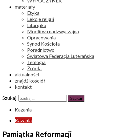
WYPOCZYNEK
materiały
Etyka
Lekcje religii
Liturgika
Modlitwa nadzwyczajna
Opracowania
Synod Kościoła
Poradnictwo
Światowa Federacja Luterańska
Teologia
Źródła
aktualności
znajdź kościół
kontakt
Szukaj:
Kazania
Kazania
Pamiątka Reformacji