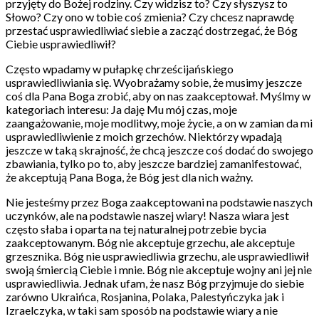
przyjęty do Bożej rodziny. Czy widzisz to? Czy słyszysz to
Słowo? Czy ono w tobie coś zmienia? Czy chcesz naprawdę
przestać usprawiedliwiać siebie a zacząć dostrzegać, że Bóg
Ciebie usprawiedliwił?
Często wpadamy w pułapkę chrześcijańskiego
usprawiedliwiania się. Wyobrażamy sobie, że musimy jeszcze
coś dla Pana Boga zrobić, aby on nas zaakceptował. Myślmy w
kategoriach interesu: Ja daję Mu mój czas, moje
zaangażowanie, moje modlitwy, moje życie, a on w zamian da mi
usprawiedliwienie z moich grzechów. Niektórzy wpadają
jeszcze w taką skrajność, że chcą jeszcze coś dodać do swojego
zbawiania, tylko po to, aby jeszcze bardziej zamanifestować,
że akceptują Pana Boga, że Bóg jest dla nich ważny.
Nie jesteśmy przez Boga zaakceptowani na podstawie naszych
uczynków, ale na podstawie naszej wiary! Nasza wiara jest
często słaba i oparta na tej naturalnej potrzebie bycia
zaakceptowanym. Bóg nie akceptuje grzechu, ale akceptuje
grzesznika. Bóg nie usprawiedliwia grzechu, ale usprawiedliwił
swoją śmiercią Ciebie i mnie. Bóg nie akceptuje wojny ani jej nie
usprawiedliwia. Jednak ufam, że nasz Bóg przyjmuje do siebie
zarówno Ukraińca, Rosjanina, Polaka, Palestyńczyka jak i
Izraelczyka, w taki sam sposób na podstawie wiary a nie