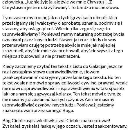
człowieka. „Już nie żyję ja, ale żyje we mnie Chrystus”. „Z
Chrystusem jestem ukrzyżowany”. To bardzo mocne słowa.
Tymczasem my trochę jak na tych igrzyskach olimpijskich
prześcigamy się i walczymy o aprobatę, uznanie, pocimy się i
staramy, aby osiągnąć coś. Wiecie, dlaczego się często
usprawiedliwiamy? Ponieważ mamy naturalną potrzebę bycia
uznanymi przez innych ludzi. Nawet ja teraz, kiedy do was
przemawiam czuję tę potrzebę abyście mnie jak najlepiej
zrozumieli, abyście mnie zaaprobowali, abyście wyszli z tego
miejsca zbudowani, a nie przestraszeni.
Kiedy zaczniemy czytać ten tekst z Listu do Galacjan jeszcze
raz i zastąpimy słowo usprawiedliwienie, słowem
„zaakceptowanie” odkryjemy przesłanie tego tekstu. Bo ten
tekst wcale nie mówi o sprawiedliwości cywilno-prawnej, wcale
nie mówi o sprawiedliwości i usprawiedliwieniu w taki sposób
jaki ona nam się zazwyczaj kojarzy. Ten tekst mówi o tym, że
nie musimy już zasłaniać naszych czynów. Ani nie musimy
usprawiedliwiać czynów innych ludzi. Ponieważ jesteśmy
zaakceptowani przez samego Boga.
Bóg Ciebie usprawiedliwił, czyli Ciebie zaakceptował!
Zyskałeś, zyskałaś łaskę w jego oczach. Jesteś zaakcentowany,