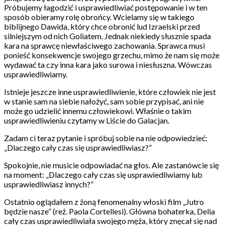
Próbujemy łagodzić i usprawiedliwiać postępowanie i w ten
sposób obieramy rolę obrońcy. Wcielamy się w takiego
biblijnego Dawida, który chce obronić lud Izraelski przed
silniejszym od nich Goliatem. Jednak niekiedy słusznie spada
kara na sprawcę niewłaściwego zachowania. Sprawca musi
ponieść konsekwencje swojego grzechu, mimo że nam się może
wydawać ta czy inna kara jako surowa i niesłuszna. Wówczas
usprawiedliwiamy.
Istnieje jeszcze inne usprawiedliwienie, które człowiek nie jest
w stanie sam na siebie nałożyć, sam sobie przypisać, ani nie
może go udzielić innemu człowiekowi. Właśnie o takim
usprawiedliwieniu czytamy w Liście do Galacjan.
Zadam ci teraz pytanie i spróbuj sobie na nie odpowiedzieć:
„Dlaczego cały czas się usprawiedliwiasz?”
Spokojnie, nie musicie odpowiadać na głos. Ale zastanówcie się
na moment: „Dlaczego cały czas się usprawiedliwiamy lub
usprawiedliwiasz innych?”
Ostatnio oglądałem z żoną fenomenalny włoski film „Jutro
będzie nasze” (reż. Paola Cortellesi). Główna bohaterka, Delia
cały czas usprawiedliwiała swojego męża, który znęcał się nad