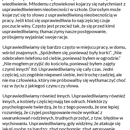
wiedliwienie. Młodemu człowiekowi kojarzy się natychmiast z
usprawiedliwieniem nieobecności w szkole. Dorosłym może
kojarzyć się to słowo z usprawiedliwioną nieobecnością w
pracy. Jeśli ktoś się usprawiedliwia to najczęściej czuje
poczucie winy. Często jest przecież tak, że się przed kimś
usprawiedliwiamy, tłumaczymy nasze postępowanie,
próbujemy wyjaśniać swoje racje.
Usprawiedliwiamy się bardzo często w miejscu pracy, w domu,
wśród znajomych. „Spóźniłem się, ponieważ były korki”. „Nie
odebrałem telefonu od ciebie, ponieważ byłem w ogrodzie.”
„Nie mogłem przyjść do kościoła, ponieważ byłem zajęty
czymś innych” itd. Usprawiedliwiamy się cały czas. Jedni
częściej, szczególnie niepewni siebie, inni trochę rzadziej, ale
nie ma człowieka, który nie próbowałby się wytłumaczyć choć
raz w życiu z jakiegoś czynu czy słowa.
Usprawiedliwiamy również innych. Usprawiedliwiamy również
innych, a kobiety częściej mają ten odruch. Niektórzy
psychologowie twierdzą, że to z tego powodu, że one lepiej
rozumieją, że czyjeś postępowanie może wynikać z
uwarunkowań rodzinnych, trudnych przeżyć, z tzw. błędów w
wychowaniu. Usprawiedliwiamy, gdy widzimy, że atakuje się
jakąś osobę za bardzo; zbyt pochopnie; zbyt agresywnie.