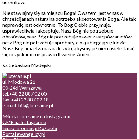
uczynków.
Nie stawiajmy się na miejscu Boga! Owszem, jest w nas w
chrześcijanach naturalna potrzeba akceptowania Boga. Ale tak
naprawdę jest odwrotnie: To Bóg Ciebie przyjmuje,
usprawiedliwia i akceptuje. Nasz Bóg nie potrzebuje
obrońców, nasz Bóg nie potrzebuje nawet zastępów aniołów,
nasz Bóg nie potrzebuje aprobaty, o nią ubiegają się ludzie.
Nasz Bóg umarł za nas na krzyżu, abyśmy już nie musieli starać
się uczynkami o usprawiedliwienie. Amen
ks. Sebastian Madejski
ul. Miodowa 21
00-246 Warszawa
tel.+48 22 887 02 00
fax. +48 22 887 02 18
e-mail: bik@luteranie.pl
Młodzi Luteranie na Instagramie
CME na Instagramie
Biuro Informacji Kościoła
Portal ewangelicy.pl