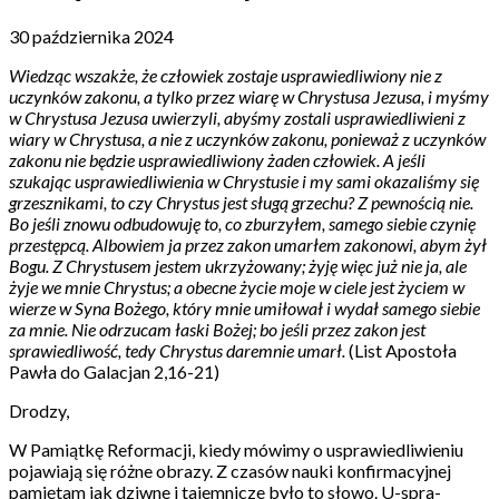
30 października 2024
Wiedząc wszakże, że człowiek zostaje usprawiedliwiony nie z
uczynków zakonu, a tylko przez wiarę w Chrystusa Jezusa, i myśmy
w Chrystusa Jezusa uwierzyli, abyśmy zostali usprawiedliwieni z
wiary w Chrystusa, a nie z uczynków zakonu, ponieważ z uczynków
zakonu nie będzie usprawiedliwiony żaden człowiek. A jeśli
szukając usprawiedliwienia w Chrystusie i my sami okazaliśmy się
grzesznikami, to czy Chrystus jest sługą grzechu? Z pewnością nie.
Bo jeśli znowu odbudowuję to, co zburzyłem, samego siebie czynię
przestępcą. Albowiem ja przez zakon umarłem zakonowi, abym żył
Bogu. Z Chrystusem jestem ukrzyżowany; żyję więc już nie ja, ale
żyje we mnie Chrystus; a obecne życie moje w ciele jest życiem w
wierze w Syna Bożego, który mnie umiłował i wydał samego siebie
za mnie. Nie odrzucam łaski Bożej; bo jeśli przez zakon jest
sprawiedliwość, tedy Chrystus daremnie umarł.
(List Apostoła
Pawła do Galacjan 2,16-21)
Drodzy,
W Pamiątkę Reformacji, kiedy mówimy o usprawiedliwieniu
pojawiają się różne obrazy. Z czasów nauki konfirmacyjnej
pamiętam jak dziwne i tajemnicze było to słowo. U-spra-