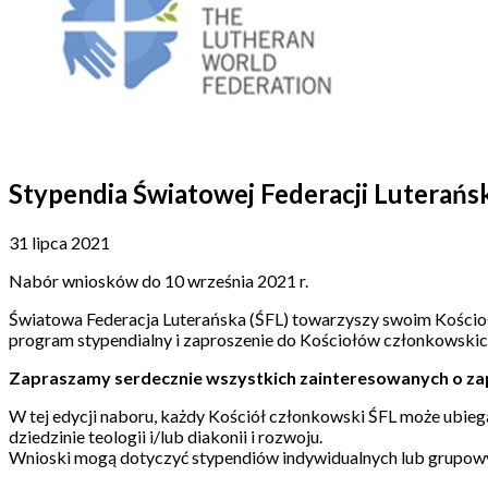
Stypendia Światowej Federacji Luterańsk
31 lipca 2021
Nabór wniosków do 10 września 2021 r.
Światowa Federacja Luterańska (ŚFL) towarzyszy swoim Kościoło
program stypendialny i zaproszenie do Kościołów członkowskich
Zapraszamy serdecznie wszystkich zainteresowanych o zapoz
W tej edycji naboru, każdy Kościół członkowski ŚFL może ubieg
dziedzinie teologii i/lub diakonii i rozwoju.
Wnioski mogą dotyczyć stypendiów indywidualnych lub grupow