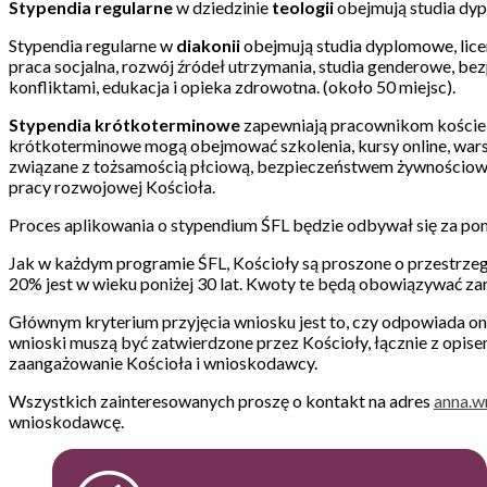
Stypendia regularne
w dziedzinie
teologii
obejmują studia dypl
Stypendia regularne w
diakonii
obejmują studia dyplomowe, lice
praca socjalna, rozwój źródeł utrzymania, studia genderowe, b
konfliktami, edukacja i opieka zdrowotna. (około 50 miejsc).
Stypendia krótkoterminowe
zapewniają pracownikom kościeln
krótkoterminowe mogą obejmować szkolenia, kursy online, wars
związane z tożsamością płciową, bezpieczeństwem żywnościowym
pracy rozwojowej Kościoła.
Proces aplikowania o stypendium ŚFL będzie odbywał się za po
Jak w każdym programie ŚFL, Kościoły są proszone o przestrzegan
20% jest w wieku poniżej 30 lat. Kwoty te będą obowiązywać za
Głównym kryterium przyjęcia wniosku jest to, czy odpowiada on 
wnioski muszą być zatwierdzone przez Kościoły, łącznie z opise
zaangażowanie Kościoła i wnioskodawcy.
Wszystkich zainteresowanych proszę o kontakt na adres
anna.w
wnioskodawcę.