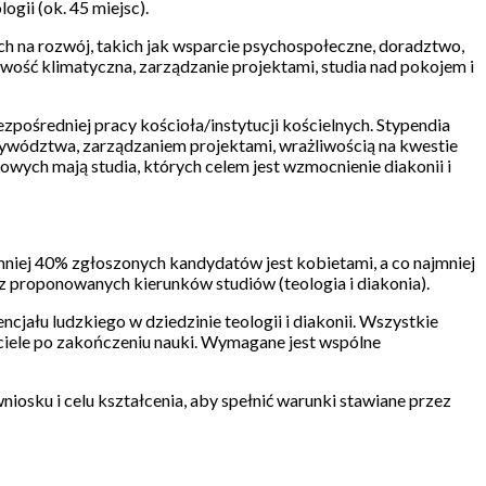
ogii (ok. 45 miejsc).
ch na rozwój, takich jak wsparcie psychospołeczne, doradztwo,
wość klimatyczna, zarządzanie projektami, studia nad pokojem i
pośredniej pracy kościoła/instytucji kościelnych. Stypendia
ywództwa, zarządzaniem projektami, wrażliwością na kwestie
ch mają studia, których celem jest wzmocnienie diakonii i
jmniej 40% zgłoszonych kandydatów jest kobietami, a co najmniej
z proponowanych kierunków studiów (teologia i diakonia).
jału ludzkiego w dziedzinie teologii i diakonii. Wszystkie
ściele po zakończeniu nauki. Wymagane jest wspólne
niosku i celu kształcenia, aby spełnić warunki stawiane przez