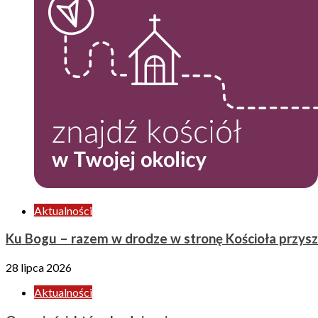
Aktualności
Ku Bogu – razem w drodze w stronę Kościoła przysz
28 lipca 2026
Aktualności