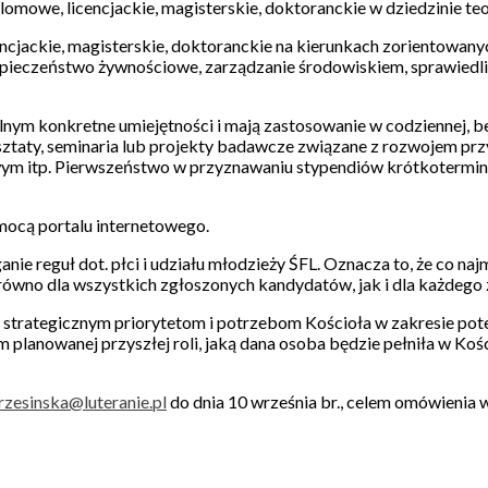
omowe, licencjackie, magisterskie, doktoranckie w dziedzinie teol
ncjackie, magisterskie, doktoranckie na kierunkach zorientowany
ezpieczeństwo żywnościowe, zarządzanie środowiskiem, sprawiedli
ym konkretne umiejętności i mają zastosowanie w codziennej, bez
ztaty, seminaria lub projekty badawcze związane z rozwojem prz
 itp. Pierwszeństwo w przyznawaniu stypendiów krótkoterminowy
mocą portalu internetowego.
ie reguł dot. płci i udziału młodzieży ŚFL. Oznacza to, że co na
równo dla wszystkich zgłoszonych kandydatów, jak i dla każdego 
strategicznym priorytetom i potrzebom Kościoła w zakresie potenc
m planowanej przyszłej roli, jaką dana osoba będzie pełniła w Ko
rzesinska@luteranie.pl
do dnia 10 września br., celem omówienia w