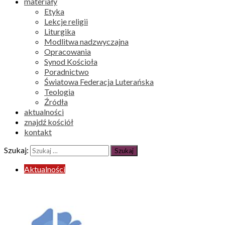
materiały
Etyka
Lekcje religii
Liturgika
Modlitwa nadzwyczajna
Opracowania
Synod Kościoła
Poradnictwo
Światowa Federacja Luterańska
Teologia
Źródła
aktualności
znajdź kościół
kontakt
Szukaj:
Aktualności