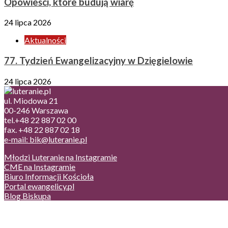
Opowieści, które budują wiarę
24 lipca 2026
Aktualności
77. Tydzień Ewangelizacyjny w Dzięgielowie
24 lipca 2026
ul. Miodowa 21
00-246 Warszawa
tel.+48 22 887 02 00
fax. +48 22 887 02 18
e-mail: bik@luteranie.pl
Młodzi Luteranie na Instagramie
CME na Instagramie
Biuro Informacji Kościoła
Portal ewangelicy.pl
Blog Biskupa
Poczta
Prywatność, cookies