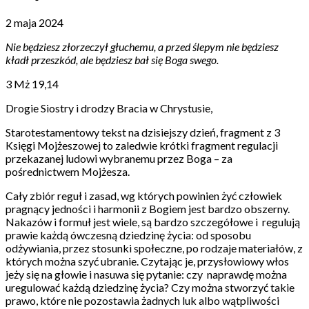
2 maja 2024
Nie będziesz złorzeczył głuchemu, a przed ślepym nie będziesz
kładł przeszkód, ale będziesz bał się Boga swego.
3 Mż 19,14
Drogie Siostry i drodzy Bracia w Chrystusie,
Starotestamentowy tekst na dzisiejszy dzień, fragment z 3
Księgi Mojżeszowej to zaledwie krótki fragment regulacji
przekazanej ludowi wybranemu przez Boga – za
pośrednictwem Mojżesza.
Cały zbiór reguł i zasad, wg których powinien żyć człowiek
pragnący jedności i harmonii z Bogiem jest bardzo obszerny.
Nakazów i formuł jest wiele, są bardzo szczegółowe i
regulują
prawie każdą ówczesną dziedzinę życia: od sposobu
odżywiania, przez stosunki społeczne, po rodzaje materiałów, z
których można szyć ubranie. Czytając je, przysłowiowy włos
jeży się na głowie i nasuwa się pytanie: czy
naprawdę można
uregulować każdą dziedzinę życia? Czy można stworzyć takie
prawo, które nie pozostawia żadnych luk albo wątpliwości