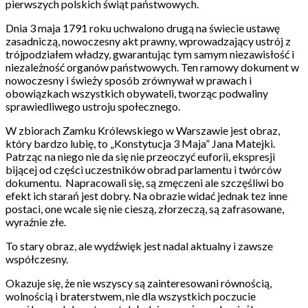
pierwszych polskich świąt państwowych.
Dnia 3 maja 1791 roku uchwalono drugą na świecie ustawę
zasadniczą, nowoczesny akt prawny, wprowadzający ustrój z
trójpodziałem władzy, gwarantując tym samym niezawisłość i
niezależność organów państwowych. Ten ramowy dokument w
nowoczesny i świeży sposób zrównywał w prawach i
obowiązkach wszystkich obywateli, tworząc podwaliny
sprawiedliwego ustroju społecznego.
W zbiorach Zamku Królewskiego w Warszawie jest obraz,
który bardzo lubię, to „Konstytucja 3 Maja” Jana Matejki.
Patrząc na niego nie da się nie przeoczyć euforii, ekspresji
bijącej od części uczestników obrad parlamentu i twórców
dokumentu.
Napracowali się, są zmęczeni ale szczęśliwi bo
efekt ich starań jest dobry. Na obrazie widać jednak tez inne
postaci, one wcale się nie cieszą, złorzeczą, są zafrasowane,
wyraźnie złe.
To stary obraz, ale wydźwięk jest nadal aktualny i zawsze
współczesny.
Okazuje się, że nie wszyscy są zainteresowani równością,
wolnością i braterstwem, nie dla wszystkich poczucie