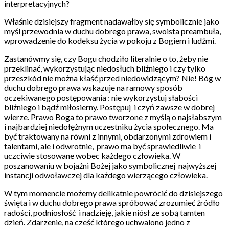
interpretacyjnych?
Właśnie dzisiejszy fragment nadawałby się symbolicznie jako
myśl przewodnia w duchu dobrego prawa, swoista preambuła,
wprowadzenie do kodeksu życia w pokoju z Bogiem i ludźmi.
Zastanówmy się, czy Bogu chodziło literalnie o to, żeby nie
przeklinać, wykorzystując niedosłuch bliźniego i czy tylko
przeszkód nie można kłaść przed niedowidzącym? Nie! Bóg w
duchu dobrego prawa wskazuje na ramowy sposób
oczekiwanego postępowania : nie wykorzystuj słabości
bliźniego i bądź miłosierny. Postępuj
i czyń zawsze w dobrej
wierze. Prawo Boga to prawo tworzone z myślą o najsłabszym
i najbardziej niedołężnym uczestniku życia społecznego. Ma
być traktowany na równi z innymi, obdarzonymi zdrowiem i
talentami, ale i odwrotnie,
prawo ma być sprawiedliwie
i
uczciwie stosowane wobec każdego człowieka. W
poszanowaniu w bojaźni Bożej jako symbolicznej
najwyższej
instancji odwoławczej dla każdego wierzącego człowieka.
W tym momencie możemy delikatnie powrócić do dzisiejszego
święta i w duchu dobrego prawa spróbować zrozumieć źródło
radości, podniosłość
i nadzieję, jakie niósł ze sobą tamten
dzień. Zdarzenie, na cześć którego uchwalono jedno z