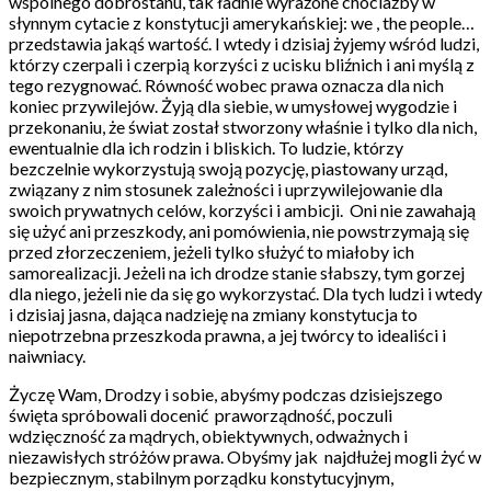
wspólnego dobrostanu, tak ładnie wyrażone chociażby w
słynnym cytacie z konstytucji amerykańskiej: we , the people…
przedstawia jakąś wartość. I wtedy i dzisiaj żyjemy wśród ludzi,
którzy czerpali i czerpią korzyści z ucisku bliźnich i ani myślą z
tego rezygnować. Równość wobec prawa oznacza dla nich
koniec przywilejów. Żyją dla siebie, w umysłowej wygodzie i
przekonaniu, że świat został stworzony właśnie i tylko dla nich,
ewentualnie dla ich rodzin i bliskich. To ludzie, którzy
bezczelnie wykorzystują swoją pozycję, piastowany urząd,
związany z nim stosunek zależności i uprzywilejowanie dla
swoich prywatnych celów, korzyści i ambicji.
Oni nie zawahają
się użyć ani przeszkody, ani pomówienia, nie powstrzymają się
przed złorzeczeniem, jeżeli tylko służyć to miałoby ich
samorealizacji. Jeżeli na ich drodze stanie słabszy, tym gorzej
dla niego, jeżeli nie da się go wykorzystać. Dla tych ludzi i wtedy
i dzisiaj jasna, dająca nadzieję na zmiany konstytucja to
niepotrzebna przeszkoda prawna, a jej twórcy to idealiści i
naiwniacy.
Życzę Wam, Drodzy i sobie, abyśmy podczas dzisiejszego
święta spróbowali docenić
praworządność, poczuli
wdzięczność za mądrych, obiektywnych, odważnych i
niezawisłych stróżów prawa. Obyśmy jak
najdłużej mogli żyć w
bezpiecznym, stabilnym porządku konstytucyjnym,