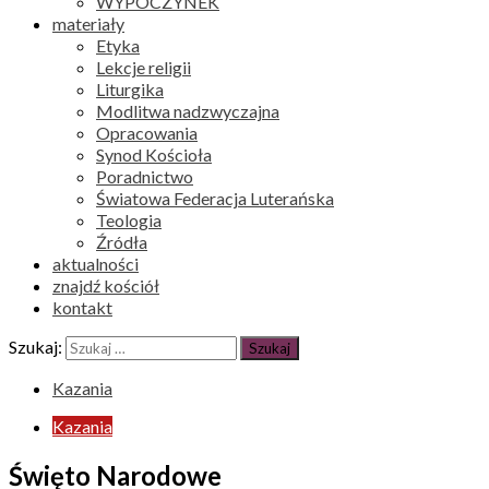
WYPOCZYNEK
materiały
Etyka
Lekcje religii
Liturgika
Modlitwa nadzwyczajna
Opracowania
Synod Kościoła
Poradnictwo
Światowa Federacja Luterańska
Teologia
Źródła
aktualności
znajdź kościół
kontakt
Szukaj:
Kazania
Kazania
Święto Narodowe