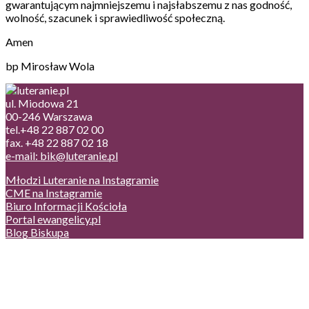
gwarantującym najmniejszemu i najsłabszemu z nas godność,
wolność, szacunek i sprawiedliwość społeczną.
Amen
bp Mirosław Wola
ul. Miodowa 21
00-246 Warszawa
tel.+48 22 887 02 00
fax. +48 22 887 02 18
e-mail: bik@luteranie.pl
Młodzi Luteranie na Instagramie
CME na Instagramie
Biuro Informacji Kościoła
Portal ewangelicy.pl
Blog Biskupa
Poczta
Prywatność, cookies
English version
Status usług