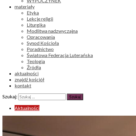
WYPOCZYNEK
materiały
Etyka
Lekcje religii
Liturgika
Modlitwa nadzwyczajna
Opracowania
Synod Kościoła
Poradnictwo
Światowa Federacja Luterańska
Teologia
Źródła
aktualności
znajdź kościół
kontakt
Szukaj:
Aktualności