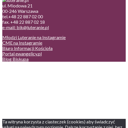
ul. Miodowa 21
00-246 Warszawa
tel.+48 22 887 02 00
fax. +48 22 887 02 18
e-mail: bik@luteranie.pl
Młodzi Luteranie na Instagramie
CME na Instagramie
Biuro Informacji Kościoła
Portal ewangelicy.pl
Blog Biskupa
Poczta
Prywatność, cookies
English version
Status usług
Facebook
Twitter
Youtube
Instagram
Ta witryna korzysta z ciasteczek (cookies) aby świadczyć
usługi na najwyższym poziomie. Dalsze korzystanie z niej, bez