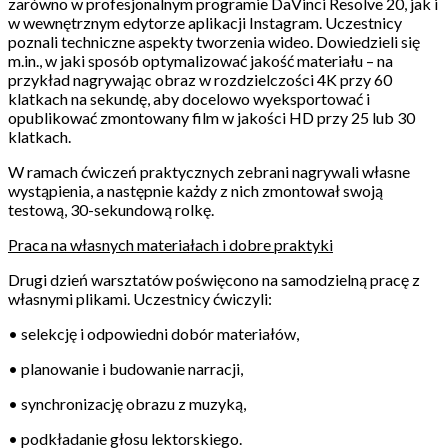
zarówno w profesjonalnym programie DaVinci Resolve 20, jak i
w wewnętrznym edytorze aplikacji Instagram. Uczestnicy
poznali techniczne aspekty tworzenia wideo. Dowiedzieli się
m.in., w jaki sposób optymalizować jakość materiału – na
przykład nagrywając obraz w rozdzielczości 4K przy 60
klatkach na sekundę, aby docelowo wyeksportować i
opublikować zmontowany film w jakości HD przy 25 lub 30
klatkach.
W ramach ćwiczeń praktycznych zebrani nagrywali własne
wystąpienia, a następnie każdy z nich zmontował swoją
testową, 30-sekundową rolkę.
Praca na własnych materiałach i dobre praktyki
Drugi dzień warsztatów poświęcono na samodzielną pracę z
własnymi plikami. Uczestnicy ćwiczyli:
• selekcję i odpowiedni dobór materiałów,
• planowanie i budowanie narracji,
• synchronizację obrazu z muzyką,
• podkładanie głosu lektorskiego.