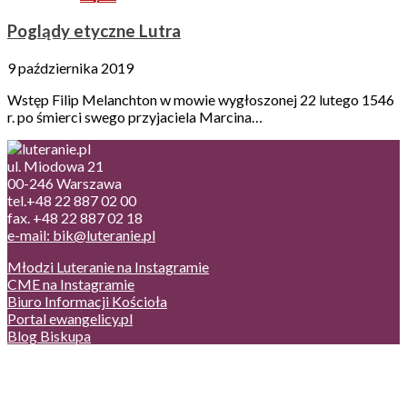
Poglądy etyczne Lutra
9 października 2019
Wstęp Filip Melanchton w mowie wygłoszonej 22 lutego 1546
r. po śmierci swego przyjaciela Marcina…
ul. Miodowa 21
00-246 Warszawa
tel.+48 22 887 02 00
fax. +48 22 887 02 18
e-mail: bik@luteranie.pl
Młodzi Luteranie na Instagramie
CME na Instagramie
Biuro Informacji Kościoła
Portal ewangelicy.pl
Blog Biskupa
Poczta
Prywatność, cookies
English version