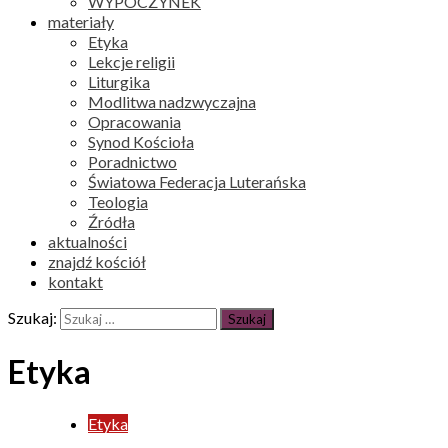
WYPOCZYNEK
materiały
Etyka
Lekcje religii
Liturgika
Modlitwa nadzwyczajna
Opracowania
Synod Kościoła
Poradnictwo
Światowa Federacja Luterańska
Teologia
Źródła
aktualności
znajdź kościół
kontakt
Szukaj:
Etyka
Etyka