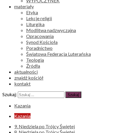
WYPOCZYNEK
materiały
Etyka
Lekcje religii
Liturgika
Modlitwa nadzwyczajna
Opracowania
Synod Kościoła
Poradnictwo
Światowa Federacja Luterańska
Teologia
Źródła
aktualności
znajdź kościół
kontakt
Szukaj:
Kazania
Kazania
9. Niedziela po Trójcy Świętej
8. Niedziela po Trójcy Świętej