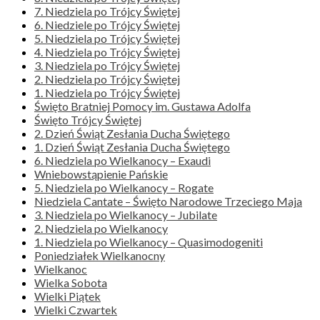
7. Niedziela po Trójcy Świętej
6. Niedziele po Trójcy Świętej
5. Niedziela po Trójcy Świętej
4. Niedziela po Trójcy Świętej
3. Niedziela po Trójcy Świętej
2. Niedziela po Trójcy Świętej
1. Niedziela po Trójcy Świętej
Święto Bratniej Pomocy im. Gustawa Adolfa
Święto Trójcy Świętej
2. Dzień Świąt Zesłania Ducha Świętego
1. Dzień Świąt Zesłania Ducha Świętego
6. Niedziela po Wielkanocy – Exaudi
Wniebowstąpienie Pańskie
5. Niedziela po Wielkanocy – Rogate
Niedziela Cantate – Święto Narodowe Trzeciego Maja
3. Niedziela po Wielkanocy – Jubilate
2. Niedziela po Wielkanocy
1. Niedziela po Wielkanocy – Quasimodogeniti
Poniedziałek Wielkanocny
Wielkanoc
Wielka Sobota
Wielki Piątek
Wielki Czwartek