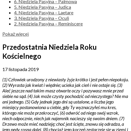
6. Niedziela Pasyjna – Palmowa
5. Niedziela Pasyjna – Judica
4. Niedziela Pasyjna – Laetare
3. Niedziela Pasyjna – Oculi
2. Niedziela Pasyjna – Reminiscere
Pokaż więcej
Przedostatnia Niedziela Roku
Kościelnego
17 listopada 2019
(1) Człowiek urodzony z niewiasty żyje krótko i jest pełen niepokoju.
(2) Wyrasta jak kwiat i więdnie; ucieka jak cień i nie ostaje się. (3)
Aleć jeszcze nad takim masz otwarte oczy i pozywasz mnie przed
siebie na sąd. (4) Jak może czysty pochodzić od nieczystego? Nie ma
ani jednego. (5) Gdy jednak jego dni są ustalone, a liczba jego
miesięcy postanowiona u ciebie, gdy Ty wyznaczyłeś mu kres,
którego nie może przekroczyć, (6) odwróć od niego swój wzrok,
niech odpocznie, niech jak najemnik nacieszy się swoim dniem. (7)
Drzewo może mieć nadzieję; choć jest ścięte, znowu się odradza, a
jego pędy rosną dalej, (8) chociaż jego korzeń zestarzeje się w ziemi i