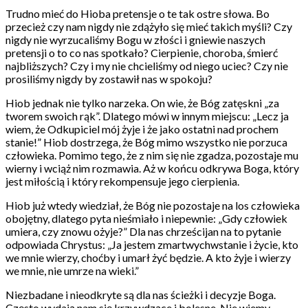
Trudno mieć do Hioba pretensje o te tak ostre słowa. Bo
przecież czy nam nigdy nie zdążyło się mieć takich myśli? Czy
nigdy nie wyrzucaliśmy Bogu w złości i gniewie naszych
pretensji o to co nas spotkało? Cierpienie, choroba, śmierć
najbliższych? Czy i my nie chcieliśmy od niego uciec? Czy nie
prosiliśmy nigdy by zostawił nas w spokoju?
Hiob jednak nie tylko narzeka. On wie, że Bóg zatęskni „za
tworem swoich rąk”. Dlatego mówi w innym miejscu: „Lecz ja
wiem, że Odkupiciel mój żyje i że jako ostatni nad prochem
stanie!” Hiob dostrzega, że Bóg mimo wszystko nie porzuca
człowieka. Pomimo tego, że z nim się nie zgadza, pozostaje mu
wierny i wciąż nim rozmawia. Aż w końcu odkrywa Boga, który
jest miłością i który rekompensuje jego cierpienia.
Hiob już wtedy wiedział, że Bóg nie pozostaje na los człowieka
obojętny, dlatego pyta nieśmiało i niepewnie: „Gdy człowiek
umiera, czy znowu ożyje?” Dla nas chrześcijan na to pytanie
odpowiada Chrystus: „Ja jestem zmartwychwstanie i życie, kto
we mnie wierzy, choćby i umarł żyć będzie. A kto żyje i wierzy
we mnie, nie umrze na wieki.”
Niezbadane i nieodkryte są dla nas ścieżki i decyzje Boga.
Często wydają nam się krzywdzące i bolesne. Nie wiemy,