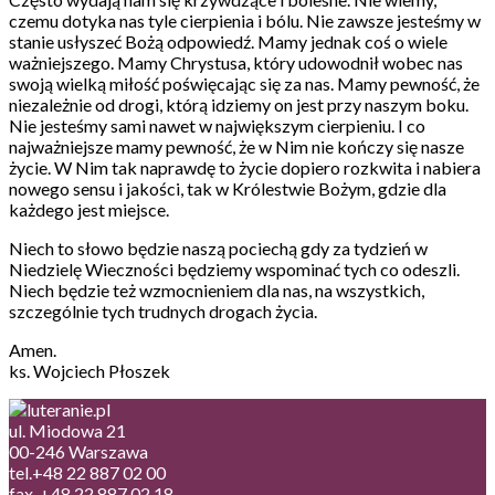
czemu dotyka nas tyle cierpienia i bólu. Nie zawsze jesteśmy w
stanie usłyszeć Bożą odpowiedź. Mamy jednak coś o wiele
ważniejszego. Mamy Chrystusa, który udowodnił wobec nas
swoją wielką miłość poświęcając się za nas. Mamy pewność, że
niezależnie od drogi, którą idziemy on jest przy naszym boku.
Nie jesteśmy sami nawet w największym cierpieniu. I co
najważniejsze mamy pewność, że w Nim nie kończy się nasze
życie. W Nim tak naprawdę to życie dopiero rozkwita i nabiera
nowego sensu i jakości, tak w Królestwie Bożym, gdzie dla
każdego jest miejsce.
Niech to słowo będzie naszą pociechą gdy za tydzień w
Niedzielę Wieczności będziemy wspominać tych co odeszli.
Niech będzie też wzmocnieniem dla nas, na wszystkich,
szczególnie tych trudnych drogach życia.
Amen.
ks. Wojciech Płoszek
ul. Miodowa 21
00-246 Warszawa
tel.+48 22 887 02 00
fax. +48 22 887 02 18