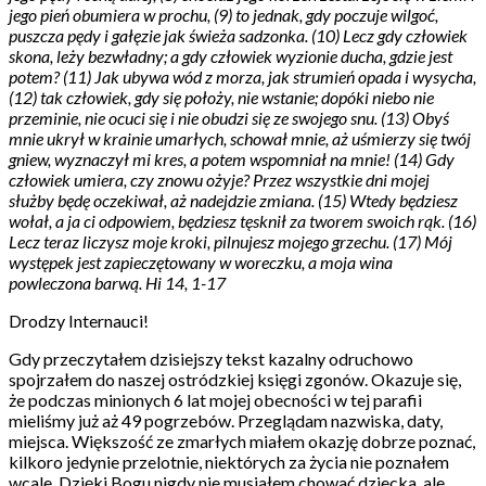
jego pień obumiera w prochu, (9) to jednak, gdy poczuje wilgoć,
puszcza pędy i gałęzie jak świeża sadzonka. (10) Lecz gdy człowiek
skona, leży bezwładny; a gdy człowiek wyzionie ducha, gdzie jest
potem? (11) Jak ubywa wód z morza, jak strumień opada i wysycha,
(12) tak człowiek, gdy się położy, nie wstanie; dopóki niebo nie
przeminie, nie ocuci się i nie obudzi się ze swojego snu. (13) Obyś
mnie ukrył w krainie umarłych, schował mnie, aż uśmierzy się twój
gniew, wyznaczył mi kres, a potem wspomniał na mnie! (14) Gdy
człowiek umiera, czy znowu ożyje? Przez wszystkie dni mojej
służby będę oczekiwał, aż nadejdzie zmiana. (15) Wtedy będziesz
wołał, a ja ci odpowiem, będziesz tęsknił za tworem swoich rąk. (16)
Lecz teraz liczysz moje kroki, pilnujesz mojego grzechu. (17) Mój
występek jest zapieczętowany w woreczku, a moja wina
powleczona barwą. Hi 14, 1-17
Drodzy Internauci!
Gdy przeczytałem dzisiejszy tekst kazalny odruchowo
spojrzałem do naszej ostródzkiej księgi zgonów. Okazuje się,
że podczas minionych 6 lat mojej obecności w tej parafii
mieliśmy już aż 49 pogrzebów. Przeglądam nazwiska, daty,
miejsca. Większość ze zmarłych miałem okazję dobrze poznać,
kilkoro jedynie przelotnie, niektórych za życia nie poznałem
wcale. Dzięki Bogu nigdy nie musiałem chować dziecka, ale