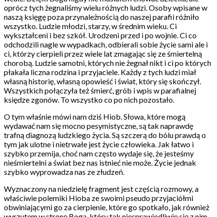
oprócz tych żegnaliśmy wielu różnych ludzi. Osoby wpisane w
naszą księgę poza przynależnością do naszej parafii różniło
wszystko. Ludzie młodzi, starzy, w średnim wieku. Ci
wykształceni i bez szkół. Urodzeni przed i po wojnie. Ci co
odchodzili nagle w wypadkach, odbierali sobie życie sami ale i
ci, którzy cierpieli przez wiele lat zmagając się ze śmiertelną
chorobą. Ludzie samotni, których nie żegnał nikt i ci po których
płakała liczna rodzina i przyjaciele. Każdy z tych ludzi miał
własną historię, własną opowieść i świat, który się skończył.
Wszystkich połączyła też śmierć, grób i wpis w parafialnej
księdze zgonów. To wszystko co po nich pozostało.
O tym właśnie mówi nam dziś Hiob. Słowa, które mogą
wydawać nam się mocno pesymistyczne, są tak naprawdę
trafną diagnozą ludzkiego życia. Są szczerą do bólu prawdą o
tym jak ulotne i nietrwałe jest życie człowieka. Jak łatwo i
szybko przemija, choć nam często wydaje się, że jesteśmy
nieśmiertelni a świat bez nas istnieć nie może. Życie jednak
szybko wyprowadza nas ze złudzeń.
Wyznaczony na niedzielę fragment jest częścią rozmowy, a
właściwie polemiki Hioba ze swoimi pseudo przyjaciółmi
obwiniającymi go za cierpienie, które go spotkało, jak również
wyrzutem w stronę Boga, który tak niesprawiedliwie się z nim