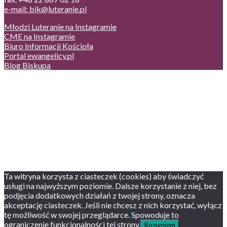
e-mail: bik@luteranie.pl
Młodzi Luteranie na Instagramie
CME na Instagramie
Biuro Informacji Kościoła
Portal ewangelicy.pl
Blog Biskupa
Poczta
Prywatność, cookies
English version
Status usług
Facebook
Twitter
Youtube
Instagram
Ta witryna korzysta z ciasteczek (cookies) aby świadczyć
usługi na najwyższym poziomie. Dalsze korzystanie z niej, bez
podjęcia dodatkowych działań z twojej strony, oznacza
akceptację ciasteczek. Jeśli nie chcesz z nich korzystać, wyłącz
tę możliwość w swojej przeglądarce. Spowoduje to
ograniczenie funkcjonalności tej strony.
Rozumiem