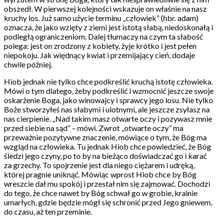
obszedł. W pierwszej kolejności wskazuje on właśnie na nasz
kruchy los. Już samo użycie terminu „człowiek” (hbr. adam)
oznacza, że jako wzięty z ziemi jest istotą słabą, niedoskonałą i
podległą ograniczeniom. Dalej tłumaczy na czym ta słabość
polega: jest on zrodzony z kobiety, żyje krótko i jest pełen
niepokoju. Jak więdnący kwiat i przemijający cień, dodaje
chwile później.
Hiob jednak nie tylko chce podkreślić kruchą istotę człowieka.
Mówi o tym dlatego, żeby podkreślić i wzmocnić jeszcze swoje
oskarżenie Boga, jako winowajcy i sprawcy jego losu. Nie tylko
Boże stworzyłeś nas słabymi i ulotnymi, ale jeszcze zsyłasz na
nas cierpienie. „Nad takim masz otwarte oczy i pozywasz mnie
przed siebie na sąd” – mówi. Zwrot „otwarte oczy” ma
przeważnie pozytywne znaczenie, mówiące o tym, że Bóg ma
wzgląd na człowieka. Tu jednak Hiob chce powiedzieć, że Bóg
śledzi jego czyny, po to by na bieżąco doświadczać go i karać
za grzechy. To spojrzenie jest dla niego ciężarem i udręką,
której pragnie uniknąć. Mówiąc wprost Hiob chce by Bóg
wreszcie dał mu spokój i przestał nim się zajmować. Dochodzi
do tego, że chce nawet by Bóg schwał go w grobie, krainie
umarłych, gdzie będzie mógł się schronić przed Jego gniewem,
do czasu, aż ten przeminie.