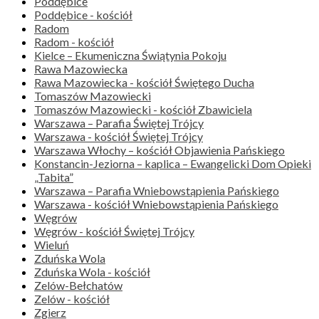
Poddębice
Poddębice - kościół
Radom
Radom - kościół
Kielce – Ekumeniczna Świątynia Pokoju
Rawa Mazowiecka
Rawa Mazowiecka - kościół Świętego Ducha
Tomaszów Mazowiecki
Tomaszów Mazowiecki - kościół Zbawiciela
Warszawa – Parafia Świętej Trójcy
Warszawa - kościół Świętej Trójcy
Warszawa Włochy – kościół Objawienia Pańskiego
Konstancin-Jeziorna – kaplica – Ewangelicki Dom Opieki
„Tabita”
Warszawa – Parafia Wniebowstąpienia Pańskiego
Warszawa - kościół Wniebowstąpienia Pańskiego
Węgrów
Węgrów - kościół Świętej Trójcy
Wieluń
Zduńska Wola
Zduńska Wola - kościół
Zelów-Bełchatów
Zelów - kościół
Zgierz