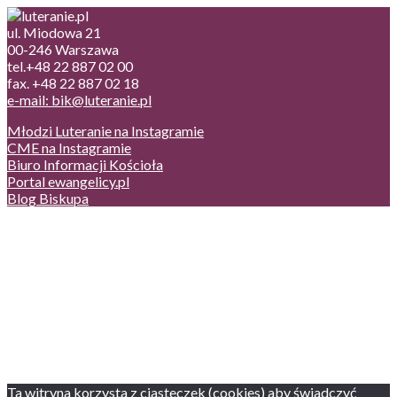
ul. Miodowa 21
00-246 Warszawa
tel.+48 22 887 02 00
fax. +48 22 887 02 18
e-mail: bik@luteranie.pl
Młodzi Luteranie na Instagramie
CME na Instagramie
Biuro Informacji Kościoła
Portal ewangelicy.pl
Blog Biskupa
Poczta
Prywatność, cookies
English version
Status usług
Facebook
Twitter
Youtube
Instagram
Ta witryna korzysta z ciasteczek (cookies) aby świadczyć