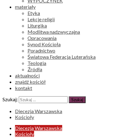
WYPOCZYNEK
materiały
Etyka
Lekcje religii
Liturgika
Modlitwa nadzwyczajna
Opracowania
Synod Kościoła
Poradnictwo
Światowa Federacja Luterańska
Teologia
Źródła
aktualności
znajdź kościół
kontakt
Szukaj:
Diecezja Warszawska
Kościoły
Diecezja Warszawska
Kościoły