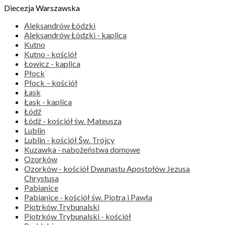
Diecezja Warszawska
Aleksandrów Łódzki
Aleksandrów Łódzki - kaplica
Kutno
Kutno - kościół
Łowicz - kaplica
Płock
Płock – kościół
Łask
Łask - kaplica
Łódź
Łódź - kościół św. Mateusza
Lublin
Lublin - kościół Św. Trójcy
Kuzawka - nabożeństwa domowe
Ozorków
Ozorków - kościół Dwunastu Apostołów Jezusa
Chrystusa
Pabianice
Pabianice - kościół św. Piotra i Pawła
Piotrków Trybunalski
Piotrków Trybunalski - kościół