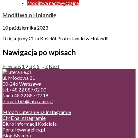
Modlitwa nadzwyczajna
Modlitwa o Holandię
10 października 2023
Dziękujemy Ci za Kościół Protestancki w Holandii.
Nawigacja po wpisach
Previous
1
2
3
4
5
…
7
Next
ul. Miodowa 21
00-246 Warszawa
tel.+48 22 887 02 00
fax. +48 22 887 02 18
e-mail: bik@luteranie.pl
Młodzi Luteranie na Instagramie
CME na Instagramie
Biuro Informacji Kościoła
Portal ewangelicy.pl
Blog Biskupa