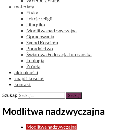
WYPOCZYNEK
materiały
Etyka
Lekcje religii
Liturgika
Modlitwa nadzwyczajna
Opracowania
Synod Kościoła
Poradnictwo
Światowa Federacja Luterańska
Teologia
Źródła
aktualności
znajdź kościół
kontakt
Szukaj:
Modlitwa nadzwyczajna
Modlitwa nadzwyczajna