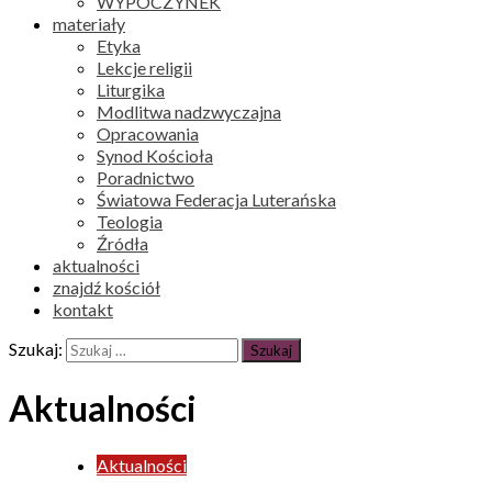
WYPOCZYNEK
materiały
Etyka
Lekcje religii
Liturgika
Modlitwa nadzwyczajna
Opracowania
Synod Kościoła
Poradnictwo
Światowa Federacja Luterańska
Teologia
Źródła
aktualności
znajdź kościół
kontakt
Szukaj:
Aktualności
Aktualności