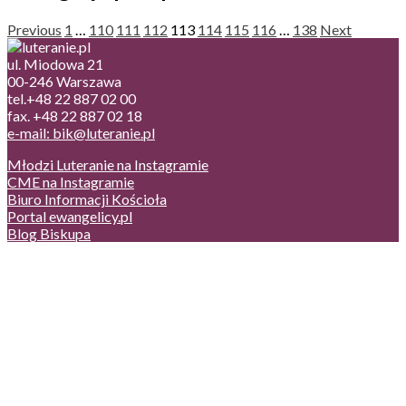
Previous
1
…
110
111
112
113
114
115
116
…
138
Next
ul. Miodowa 21
00-246 Warszawa
tel.+48 22 887 02 00
fax. +48 22 887 02 18
e-mail: bik@luteranie.pl
Młodzi Luteranie na Instagramie
CME na Instagramie
Biuro Informacji Kościoła
Portal ewangelicy.pl
Blog Biskupa
Poczta
Prywatność, cookies
English version
Status usług
Facebook
Twitter
Youtube
Instagram