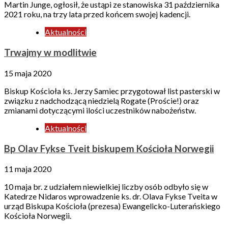
Martin Junge, ogłosił, że ustąpi ze stanowiska 31 października
2021 roku, na trzy lata przed końcem swojej kadencji.
Aktualności
Trwajmy w modlitwie
15 maja 2020
Biskup Kościoła ks. Jerzy Samiec przygotował list pasterski w
związku z nadchodzącą niedzielą Rogate (Proście!) oraz
zmianami dotyczącymi ilości uczestników nabożeństw.
Aktualności
Bp Olav Fykse Tveit biskupem Kościoła Norwegii
11 maja 2020
10 maja br. z udziałem niewielkiej liczby osób odbyło się w
Katedrze Nidaros wprowadzenie ks. dr. Olava Fykse Tveita w
urząd Biskupa Kościoła (prezesa) Ewangelicko-Luterańskiego
Kościoła Norwegii.