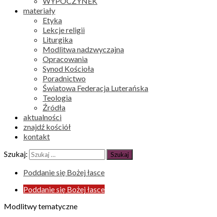
WYPOCZYNEK
materiały
Etyka
Lekcje religii
Liturgika
Modlitwa nadzwyczajna
Opracowania
Synod Kościoła
Poradnictwo
Światowa Federacja Luterańska
Teologia
Źródła
aktualności
znajdź kościół
kontakt
Szukaj:
Poddanie się Bożej łasce
Poddanie się Bożej łasce
Modlitwy tematyczne