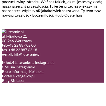
poczuciu winy i strachu. Weź nas takich, jakimi jesteśmy, z całą
naszą grzeszną przeszłością. Ty jesteś przecież większy niż
nasze serce, większy niż jakakolwiek nasza wina. Ty tworzysz
nową przyszłość – Boże miłości. Huub Oosterhuis
ul. Miodowa 21
00-246 Warszawa
tel.+48 22 887 02 00
fax. +48 22 887 02 18
e-mail: bik@luteranie.pl
Młodzi Luteranie na Instagramie
CME na Instagramie
Biuro Informacji Kościoła
Portal ewangelicy.pl
Blog Biskupa
Poczta
Prywatność, cookies
English version
Status usług