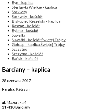
Ryn - kaplica
Sterławki Wielkie - kaplica
Sorkwity
Sorkwity - kościół
Biskupiec Reszelski - kaplica
Rasząg - kościół
Rybno - kościół
Suwałki
Suwałki - kościół Świętej Trójcy
Gołdap - kaplica Świętej Trójcy
Szczytno
Szczytno - kościół
Rańsk - kościół
Barciany – kaplica
28 czerwca 2017
Parafia:
Kętrzyn
ul. Mazurska 4
11-410 Barciany