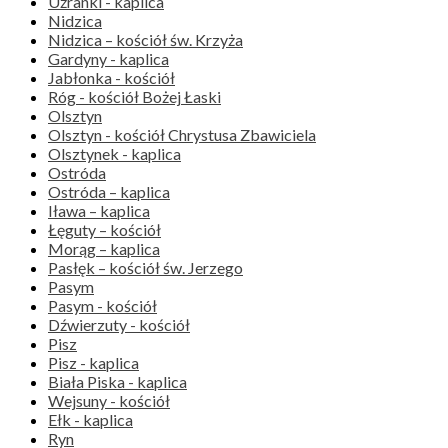
Użranki - kaplica
Nidzica
Nidzica – kościół św. Krzyża
Gardyny - kaplica
Jabłonka - kościół
Róg - kościół Bożej Łaski
Olsztyn
Olsztyn - kościół Chrystusa Zbawiciela
Olsztynek - kaplica
Ostróda
Ostróda – kaplica
Iława – kaplica
Łęguty – kościół
Morąg – kaplica
Pasłęk – kościół św. Jerzego
Pasym
Pasym - kościół
Dźwierzuty - kościół
Pisz
Pisz - kaplica
Biała Piska - kaplica
Wejsuny - kościół
Ełk - kaplica
Ryn