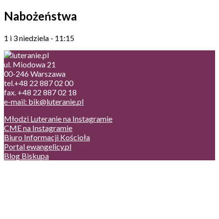
Nabożeństwa
1 i 3 niedziela - 11:15
ul. Miodowa 21
00-246 Warszawa
tel.+48 22 887 02 00
fax. +48 22 887 02 18
e-mail: bik@luteranie.pl
Młodzi Luteranie na Instagramie
CME na Instagramie
Biuro Informacji Kościoła
Portal ewangelicy.pl
Blog Biskupa
Poczta
Prywatność, cookies
English version
Status usług
Facebook