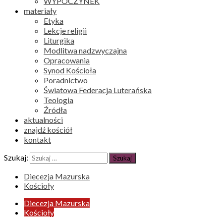
WYPOCZYNEK
materiały
Etyka
Lekcje religii
Liturgika
Modlitwa nadzwyczajna
Opracowania
Synod Kościoła
Poradnictwo
Światowa Federacja Luterańska
Teologia
Źródła
aktualności
znajdź kościół
kontakt
Szukaj:
Diecezja Mazurska
Kościoły
Diecezja Mazurska
Kościoły