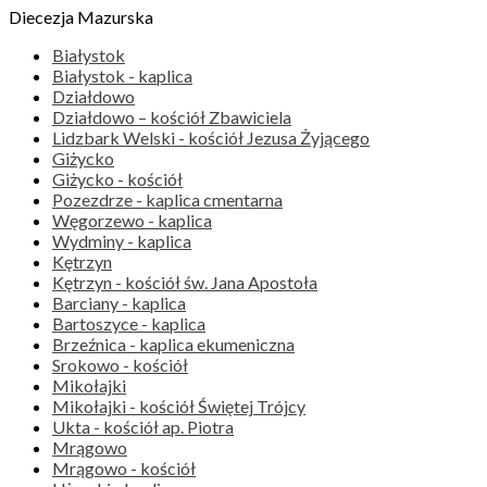
Diecezja Mazurska
Białystok
Białystok - kaplica
Działdowo
Działdowo – kościół Zbawiciela
Lidzbark Welski - kościół Jezusa Żyjącego
Giżycko
Giżycko - kościół
Pozezdrze - kaplica cmentarna
Węgorzewo - kaplica
Wydminy - kaplica
Kętrzyn
Kętrzyn - kościół św. Jana Apostoła
Barciany - kaplica
Bartoszyce - kaplica
Brzeźnica - kaplica ekumeniczna
Srokowo - kościół
Mikołajki
Mikołajki - kościół Świętej Trójcy
Ukta - kościół ap. Piotra
Mrągowo
Mrągowo - kościół