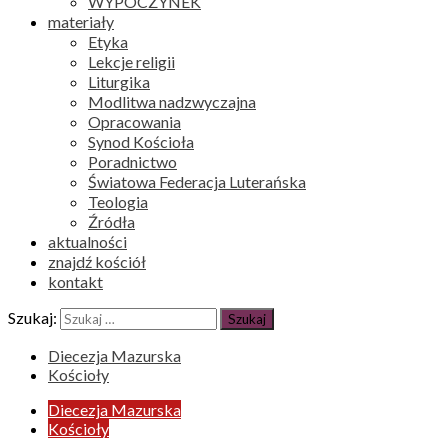
WYPOCZYNEK
materiały
Etyka
Lekcje religii
Liturgika
Modlitwa nadzwyczajna
Opracowania
Synod Kościoła
Poradnictwo
Światowa Federacja Luterańska
Teologia
Źródła
aktualności
znajdź kościół
kontakt
Szukaj:
Diecezja Mazurska
Kościoły
Diecezja Mazurska
Kościoły