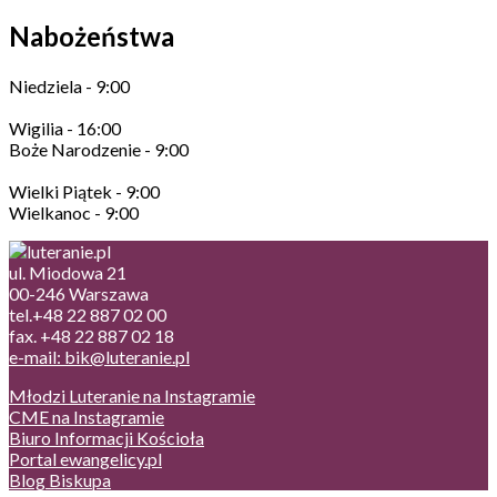
Nabożeństwa
Niedziela - 9:00
Wigilia - 16:00
Boże Narodzenie - 9:00
Wielki Piątek - 9:00
Wielkanoc - 9:00
ul. Miodowa 21
00-246 Warszawa
tel.+48 22 887 02 00
fax. +48 22 887 02 18
e-mail: bik@luteranie.pl
Młodzi Luteranie na Instagramie
CME na Instagramie
Biuro Informacji Kościoła
Portal ewangelicy.pl
Blog Biskupa