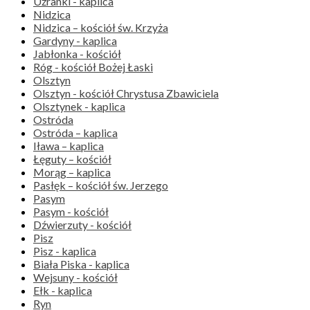
Użranki - kaplica
Nidzica
Nidzica – kościół św. Krzyża
Gardyny - kaplica
Jabłonka - kościół
Róg - kościół Bożej Łaski
Olsztyn
Olsztyn - kościół Chrystusa Zbawiciela
Olsztynek - kaplica
Ostróda
Ostróda – kaplica
Iława – kaplica
Łęguty – kościół
Morąg – kaplica
Pasłęk – kościół św. Jerzego
Pasym
Pasym - kościół
Dźwierzuty - kościół
Pisz
Pisz - kaplica
Biała Piska - kaplica
Wejsuny - kościół
Ełk - kaplica
Ryn