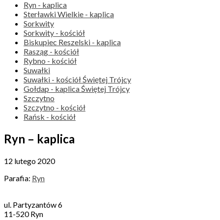
Ryn - kaplica
Sterławki Wielkie - kaplica
Sorkwity
Sorkwity - kościół
Biskupiec Reszelski - kaplica
Rasząg - kościół
Rybno - kościół
Suwałki
Suwałki - kościół Świętej Trójcy
Gołdap - kaplica Świętej Trójcy
Szczytno
Szczytno - kościół
Rańsk - kościół
Ryn – kaplica
12 lutego 2020
Parafia:
Ryn
ul. Partyzantów 6
11-520 Ryn