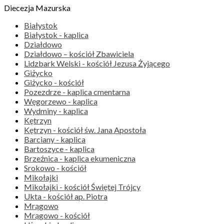
Diecezja Mazurska
Białystok
Białystok - kaplica
Działdowo
Działdowo – kościół Zbawiciela
Lidzbark Welski - kościół Jezusa Żyjącego
Giżycko
Giżycko - kościół
Pozezdrze - kaplica cmentarna
Węgorzewo - kaplica
Wydminy - kaplica
Kętrzyn
Kętrzyn - kościół św. Jana Apostoła
Barciany - kaplica
Bartoszyce - kaplica
Brzeźnica - kaplica ekumeniczna
Srokowo - kościół
Mikołajki
Mikołajki - kościół Świętej Trójcy
Ukta - kościół ap. Piotra
Mrągowo
Mrągowo - kościół