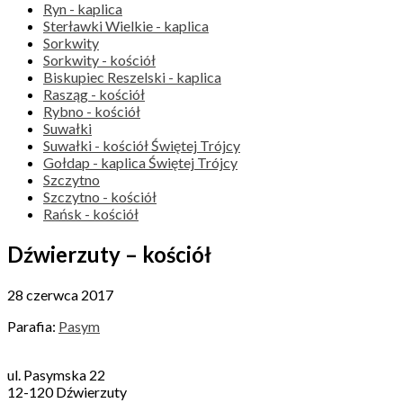
Ryn - kaplica
Sterławki Wielkie - kaplica
Sorkwity
Sorkwity - kościół
Biskupiec Reszelski - kaplica
Rasząg - kościół
Rybno - kościół
Suwałki
Suwałki - kościół Świętej Trójcy
Gołdap - kaplica Świętej Trójcy
Szczytno
Szczytno - kościół
Rańsk - kościół
Dźwierzuty – kościół
28 czerwca 2017
Parafia:
Pasym
ul. Pasymska 22
12-120 Dźwierzuty