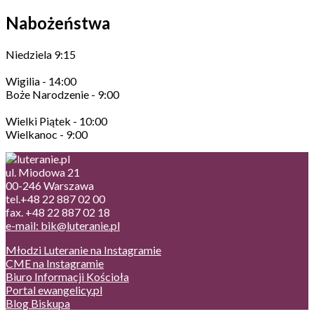
Nabożeństwa
Niedziela 9:15
Wigilia - 14:00
Boże Narodzenie - 9:00
Wielki Piątek - 10:00
Wielkanoc - 9:00
ul. Miodowa 21
00-246 Warszawa
tel.+48 22 887 02 00
fax. +48 22 887 02 18
e-mail: bik@luteranie.pl
Młodzi Luteranie na Instagramie
CME na Instagramie
Biuro Informacji Kościoła
Portal ewangelicy.pl
Blog Biskupa