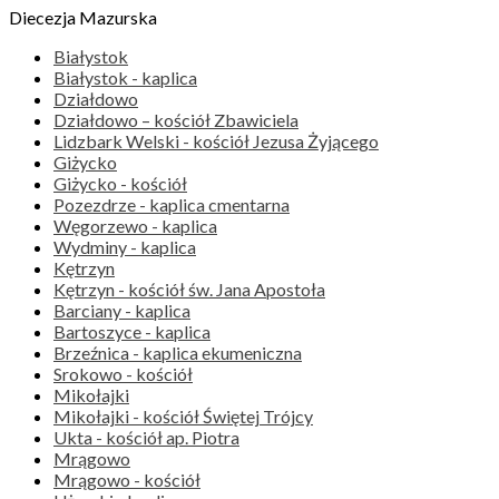
Diecezja Mazurska
Białystok
Białystok - kaplica
Działdowo
Działdowo – kościół Zbawiciela
Lidzbark Welski - kościół Jezusa Żyjącego
Giżycko
Giżycko - kościół
Pozezdrze - kaplica cmentarna
Węgorzewo - kaplica
Wydminy - kaplica
Kętrzyn
Kętrzyn - kościół św. Jana Apostoła
Barciany - kaplica
Bartoszyce - kaplica
Brzeźnica - kaplica ekumeniczna
Srokowo - kościół
Mikołajki
Mikołajki - kościół Świętej Trójcy
Ukta - kościół ap. Piotra
Mrągowo
Mrągowo - kościół