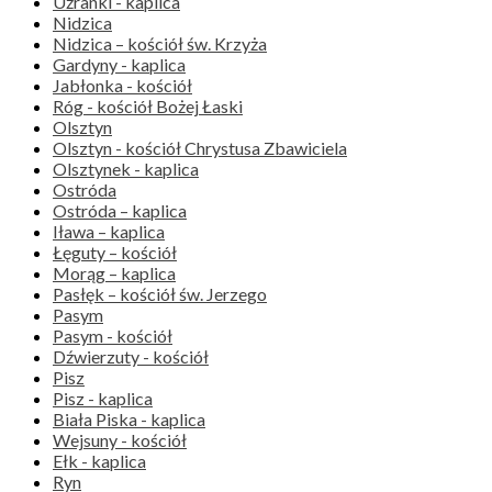
Użranki - kaplica
Nidzica
Nidzica – kościół św. Krzyża
Gardyny - kaplica
Jabłonka - kościół
Róg - kościół Bożej Łaski
Olsztyn
Olsztyn - kościół Chrystusa Zbawiciela
Olsztynek - kaplica
Ostróda
Ostróda – kaplica
Iława – kaplica
Łęguty – kościół
Morąg – kaplica
Pasłęk – kościół św. Jerzego
Pasym
Pasym - kościół
Dźwierzuty - kościół
Pisz
Pisz - kaplica
Biała Piska - kaplica
Wejsuny - kościół
Ełk - kaplica
Ryn