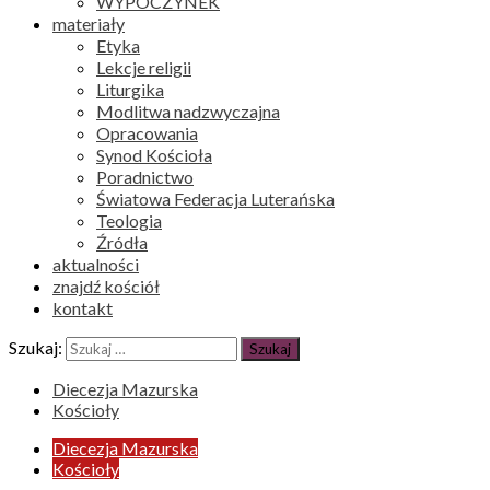
WYPOCZYNEK
materiały
Etyka
Lekcje religii
Liturgika
Modlitwa nadzwyczajna
Opracowania
Synod Kościoła
Poradnictwo
Światowa Federacja Luterańska
Teologia
Źródła
aktualności
znajdź kościół
kontakt
Szukaj:
Diecezja Mazurska
Kościoły
Diecezja Mazurska
Kościoły