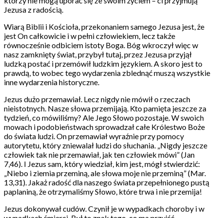
którzy nie mogą uporać się ze swoim życiem – ci przyjmują
Jezusa z radością.
Wiarą Biblii i Kościoła, przekonaniem samego Jezusa jest, że
jest On całkowicie i w pełni człowiekiem, lecz także
równocześnie odbiciem istoty Boga. Bóg wkroczył więc w
nasz zamknięty świat, przybył tutaj, przez Jezusa przyjął
ludzką postać i przemówił ludzkim językiem. A skoro jest to
prawdą, to wobec tego wydarzenia zblednąć muszą wszystkie
inne wydarzenia historyczne.
Jezus dużo przemawiał. Lecz nigdy nie mówił o rzeczach
nieistotnych. Nasze słowa przemijają. Kto pamięta jeszcze za
tydzień, co mówiliśmy? Ale Jego Słowo pozostaje. W swoich
mowach i podobieństwach sprowadzał całe Królestwo Boże
do świata ludzi. On przemawiał wyraźnie przy pomocy
autorytetu, który zniewalał ludzi do słuchania. „Nigdy jeszcze
człowiek tak nie przemawiał, jak ten człowiek mówi” (Jan
7,46). I Jezus sam, który wiedział, kim jest, mógł stwierdzić:
„Niebo i ziemia przeminą, ale słowa moje nie przeminą” (Mar.
13,31). Jakaż radość dla naszego świata przepełnionego pustą
paplaniną, że otrzymaliśmy Słowo, które trwa i nie przemija!
Jezus dokonywał cudów. Czynił je w wypadkach choroby i w
wypadkach śmierci. Był to znak tego, co ma przyjść –