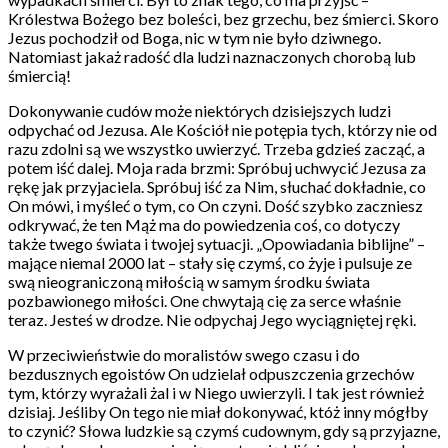
Królestwa Bożego bez boleści, bez grzechu, bez śmierci. Skoro
Jezus pochodził od Boga, nic w tym nie było dziwnego.
Natomiast jakaż radość dla ludzi naznaczonych chorobą lub
śmiercią!
Dokonywanie cudów może niektórych dzisiejszych ludzi
odpychać od Jezusa. Ale Kościół nie potępia tych, którzy nie od
razu zdolni są we wszystko uwierzyć. Trzeba gdzieś zacząć, a
potem iść dalej. Moja rada brzmi: Spróbuj uchwycić Jezusa za
rękę jak przyjaciela. Spróbuj iść za Nim, słuchać dokładnie, co
On mówi, i myśleć o tym, co On czyni. Dość szybko zaczniesz
odkrywać, że ten Mąż ma do powiedzenia coś, co dotyczy
także twego świata i twojej sytuacji. „Opowiadania biblijne” –
mające niemal 2000 lat – stały się czymś, co żyje i pulsuje ze
swą nieograniczoną miłością w samym środku świata
pozbawionego miłości. One chwytają cię za serce właśnie
teraz. Jesteś w drodze. Nie odpychaj Jego wyciągniętej ręki.
W przeciwieństwie do moralistów swego czasu i do
bezdusznych egoistów On udzielał odpuszczenia grzechów
tym, którzy wyrażali żal i w Niego uwierzyli. I tak jest również
dzisiaj. Jeśliby On tego nie miał dokonywać, któż inny mógłby
to czynić? Słowa ludzkie są czymś cudownym, gdy są przyjazne,