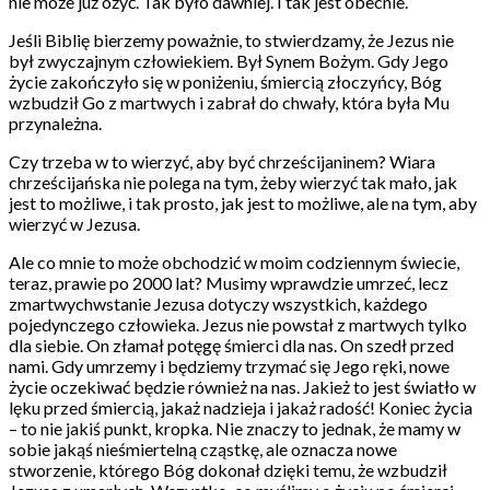
nie może już ożyć. Tak było dawniej. I tak jest obecnie.
Jeśli Biblię bierzemy poważnie, to stwierdzamy, że Jezus nie
był zwyczajnym człowiekiem. Był Synem Bożym. Gdy Jego
życie zakończyło się w poniżeniu, śmiercią złoczyńcy, Bóg
wzbudził Go z martwych i zabrał do chwały, która była Mu
przynależna.
Czy trzeba w to wierzyć, aby być chrześcijaninem? Wiara
chrześcijańska nie polega na tym, żeby wierzyć tak mało, jak
jest to możliwe, i tak prosto, jak jest to możliwe, ale na tym, aby
wierzyć w Jezusa.
Ale co mnie to może obchodzić w moim codziennym świecie,
teraz, prawie po 2000 lat? Musimy wprawdzie umrzeć, lecz
zmartwychwstanie Jezusa dotyczy wszystkich, każdego
pojedynczego człowieka. Jezus nie powstał z martwych tylko
dla siebie. On złamał potęgę śmierci dla nas. On szedł przed
nami. Gdy umrzemy i będziemy trzymać się Jego ręki, nowe
życie oczekiwać będzie również na nas. Jakież to jest światło w
lęku przed śmiercią, jakaż nadzieja i jakaż radość! Koniec życia
– to nie jakiś punkt, kropka. Nie znaczy to jednak, że mamy w
sobie jakąś nieśmiertelną cząstkę, ale oznacza nowe
stworzenie, którego Bóg dokonał dzięki temu, że wzbudził