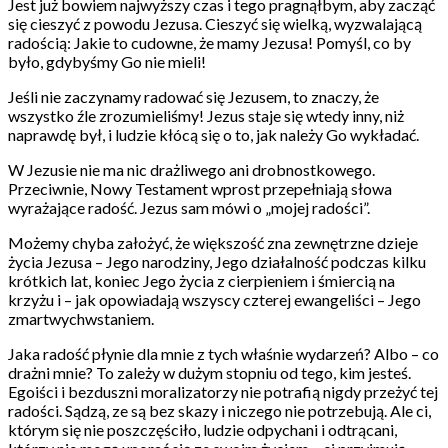
Jest już bowiem najwyższy czas i tego pragnąłbym, aby zacząć
się cieszyć z powodu Jezusa. Cieszyć się wielką, wyzwalającą
radością: Jakie to cudowne, że mamy Jezusa! Pomyśl, co by
było, gdybyśmy Go nie mieli!
Jeśli nie zaczynamy radować się Jezusem, to znaczy, że
wszystko źle zrozumieliśmy! Jezus staje się wtedy inny, niż
naprawdę był, i ludzie kłócą się o to, jak należy Go wykładać.
W Jezusie nie ma nic drażliwego ani drobnostkowego.
Przeciwnie, Nowy Testament wprost przepełniają słowa
wyrażające radość. Jezus sam mówi o „mojej radości”.
Możemy chyba założyć, że większość zna zewnętrzne dzieje
życia Jezusa – Jego narodziny, Jego działalność podczas kilku
krótkich lat, koniec Jego życia z cierpieniem i śmiercią na
krzyżu i – jak opowiadają wszyscy czterej ewangeliści – Jego
zmartwychwstaniem.
Jaka radość płynie dla mnie z tych właśnie wydarzeń? Albo – co
drażni mnie? To zależy w dużym stopniu od tego, kim jesteś.
Egoiści i bezduszni moralizatorzy nie potrafią nigdy przeżyć tej
radości. Sądzą, ze są bez skazy i niczego nie potrzebują. Ale ci,
którym się nie poszczęściło, ludzie odpychani i odtrącani,