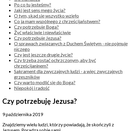
Po co tu jesteśmy?
Jaki jest sens mego życia?
O tym, skąd się wszystko wzięło
Co ja mam wspólnego z chrześcijaństwem?
Czy potrzebuję Boga?
Żyć właściwie i niewłaściwie
Czy potrzebuję Jezusa?
O sprawach związanych z Duchem Świętym - nie pojmuję
niczego
Czy jest jeszcze drugie życie?
Czy trzeba zostać ochrzczonym, aby być
chrześcijaninem?
Sakrament dla zwyczajnych ludzi - a więc zwyczajnych
grzeszników
Czy warto modlić się do Boga?
Niepokój i radość
Czy potrzebuję Jezusa?
9 października 2019
Znajdziemy wielu ludzi, którzy powiadają, że skończyli z
Jezusem. Poradzą sobie sami.