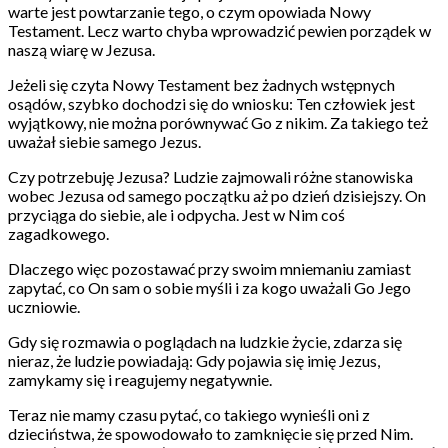
warte jest powtarzanie tego, o czym opowiada Nowy
Testament. Lecz warto chyba wprowadzić pewien porządek w
naszą wiarę w Jezusa.
Jeżeli się czyta Nowy Testament bez żadnych wstępnych
osądów, szybko dochodzi się do wniosku: Ten człowiek jest
wyjątkowy, nie można porównywać Go z nikim. Za takiego też
uważał siebie samego Jezus.
Czy potrzebuję Jezusa? Ludzie zajmowali różne stanowiska
wobec Jezusa od samego początku aż po dzień dzisiejszy. On
przyciąga do siebie, ale i odpycha. Jest w Nim coś
zagadkowego.
Dlaczego więc pozostawać przy swoim mniemaniu zamiast
zapytać, co On sam o sobie myśli i za kogo uważali Go Jego
uczniowie.
Gdy się rozmawia o poglądach na ludzkie życie, zdarza się
nieraz, że ludzie powiadają: Gdy pojawia się imię Jezus,
zamykamy się i reagujemy negatywnie.
Teraz nie mamy czasu pytać, co takiego wynieśli oni z
dzieciństwa, że spowodowało to zamknięcie się przed Nim.