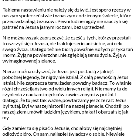
Takiemu nastawieniu nie należy się dziwić. Jest sporo rzeczy w
naszym społeczeństwie i w naszym codziennym świecie, które
przeciwdziałają Jezusowi. Pewni ludzie nigdy nie nauczyli się
patrzeć na Jezusa jasnymi oczami, bez uprzedzeń.
Nie można wszak zaprzeczyć, że część z tych, którzy przestali
troszczyć się o Jezusa, nie traktuje serio ani siebie, ani celu
swego życia. Dlatego też nie biorą poważnie Bożych przykazań
i norm. Żyją na powierzchni, nie zgłębiają sensu życia. Żyją w
wyimaginowanej sielance.
Nieraz można usłyszeć, że Jezus jest postacią z jakiejś
pobożnej legendy, że nigdy nie istniał. Z całą pewnością Jezus
istniał. Nie zaprzecza temu żaden poważny badacz. To właśnie
różni chrześcijaństwo od wielu innych religii. Nie mamy tu do
czynienia z naukami mędrców zawieszonymi w próżni. I
dlatego, że to jest tak ważne, powtarzamy jeszcze raz: Jezus
był tutaj. Był w naszej historii i na naszej planecie. Chodził: po
naszej ziemi, mówił ludzkim językiem, płakał i oburzał się jak
my.
Gdy zamierza się pisać o Jezusie, chciałoby się najchętniej
odłożyć pióro. On sam. najlepiej świadczy o sobie. Niewiele