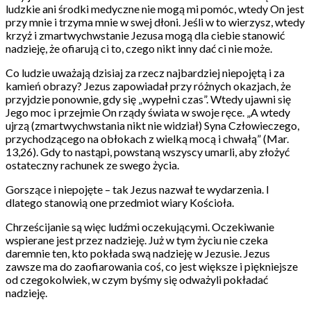
ludzkie ani środki medyczne nie mogą mi pomóc, wtedy On jest
przy mnie i trzyma mnie w swej dłoni. Jeśli w to wierzysz, wtedy
krzyż i zmartwychwstanie Jezusa mogą dla ciebie stanowić
nadzieję, że ofiarują ci to, czego nikt inny dać ci nie może.
Co ludzie uważają dzisiaj za rzecz najbardziej niepojętą i za
kamień obrazy? Jezus zapowiadał przy różnych okazjach, że
przyjdzie ponownie, gdy się „wypełni czas”. Wtedy ujawni się
Jego moc i przejmie On rządy świata w swoje ręce. „A wtedy
ujrzą (zmartwychwstania nikt nie widział) Syna Człowieczego,
przychodzącego na obłokach z wielką mocą i chwałą” (Mar.
13,26). Gdy to nastąpi, powstaną wszyscy umarli, aby złożyć
ostateczny rachunek ze swego życia.
Gorszące i niepojęte – tak Jezus nazwał te wydarzenia. I
dlatego stanowią one przedmiot wiary Kościoła.
Chrześcijanie są więc ludźmi oczekującymi. Oczekiwanie
wspierane jest przez nadzieję. Już w tym życiu nie czeka
daremnie ten, kto pokłada swą nadzieję w Jezusie. Jezus
zawsze ma do zaofiarowania coś, co jest większe i piękniejsze
od czegokolwiek, w czym byśmy się odważyli pokładać
nadzieję.