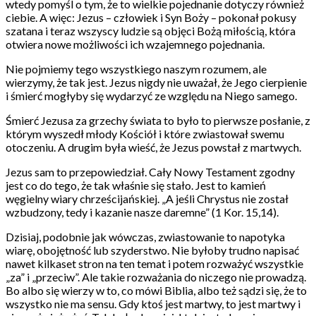
wtedy pomyśl o tym, że to wielkie pojednanie dotyczy również
ciebie. A więc: Jezus – człowiek i Syn Boży – pokonał pokusy
szatana i teraz wszyscy ludzie są objęci Bożą miłością, która
otwiera nowe możliwości ich wzajemnego pojednania.
Nie pojmiemy tego wszystkiego naszym rozumem, ale
wierzymy, że tak jest. Jezus nigdy nie uważał, że Jego cierpienie
i śmierć mogłyby się wydarzyć ze względu na Niego samego.
Śmierć Jezusa za grzechy świata to było to pierwsze posłanie, z
którym wyszedł młody Kościół i które zwiastował swemu
otoczeniu. A drugim była wieść, że Jezus powstał z martwych.
Jezus sam to przepowiedział. Cały Nowy Testament zgodny
jest co do tego, że tak właśnie się stało. Jest to kamień
węgielny wiary chrześcijańskiej. „A jeśli Chrystus nie został
wzbudzony, tedy i kazanie nasze daremne” (1 Kor. 15,14).
Dzisiaj, podobnie jak wówczas, zwiastowanie to napotyka
wiarę, obojętność lub szyderstwo. Nie byłoby trudno napisać
nawet kilkaset stron na ten temat i potem rozważyć wszystkie
„za” i „przeciw”. Ale takie rozważania do niczego nie prowadzą.
Bo albo się wierzy w to, co mówi Biblia, albo też sądzi się, że to
wszystko nie ma sensu. Gdy ktoś jest martwy, to jest martwy i