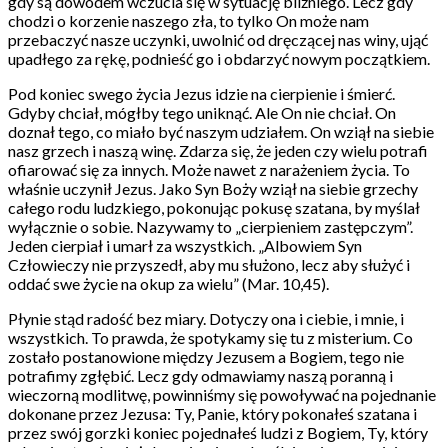
gdy są dowodem wczucia się w sytuację bliźniego. Lecz gdy
chodzi o korzenie naszego zła, to tylko On może nam
przebaczyć nasze uczynki, uwolnić od dręczącej nas winy, ująć
upadłego za rękę, podnieść go i obdarzyć nowym początkiem.
Pod koniec swego życia Jezus idzie na cierpienie i śmierć.
Gdyby chciał, mógłby tego uniknąć. Ale On nie chciał. On
doznał tego, co miało być naszym udziałem. On wziął na siebie
nasz grzech i naszą winę. Zdarza się, że jeden czy wielu potrafi
ofiarować się za innych. Może nawet z narażeniem życia. To
właśnie uczynił Jezus. Jako Syn Boży wziął na siebie grzechy
całego rodu ludzkiego, pokonując pokusę szatana, by myślał
wyłącznie o sobie. Nazywamy to „cierpieniem zastępczym”.
Jeden cierpiał i umarł za wszystkich. „Albowiem Syn
Człowieczy nie przyszedł, aby mu służono, lecz aby służyć i
oddać swe życie na okup za wielu” (Mar. 10,45).
Płynie stąd radość bez miary. Dotyczy ona i ciebie, i mnie, i
wszystkich. To prawda, że spotykamy się tu z misterium. Co
zostało postanowione między Jezusem a Bogiem, tego nie
potrafimy zgłębić. Lecz gdy odmawiamy naszą poranną i
wieczorną modlitwę, powinniśmy się powoływać na pojednanie
dokonane przez Jezusa: Ty, Panie, który pokonałeś szatana i
przez swój gorzki koniec pojednałeś ludzi z Bogiem, Ty, który