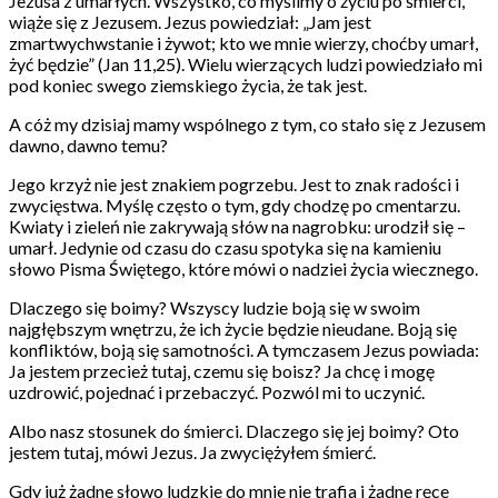
Jezusa z umarłych. Wszystko, co myślimy o życiu po śmierci,
wiąże się z Jezusem. Jezus powiedział: „Jam jest
zmartwychwstanie i żywot; kto we mnie wierzy, choćby umarł,
żyć będzie” (Jan 11,25). Wielu wierzących ludzi powiedziało mi
pod koniec swego ziemskiego życia, że tak jest.
A cóż my dzisiaj mamy wspólnego z tym, co stało się z Jezusem
dawno, dawno temu?
Jego krzyż nie jest znakiem pogrzebu. Jest to znak radości i
zwycięstwa. Myślę często o tym, gdy chodzę po cmentarzu.
Kwiaty i zieleń nie zakrywają słów na nagrobku: urodził się –
umarł. Jedynie od czasu do czasu spotyka się na kamieniu
słowo Pisma Świętego, które mówi o nadziei życia wiecznego.
Dlaczego się boimy? Wszyscy ludzie boją się w swoim
najgłębszym wnętrzu, że ich życie będzie nieudane. Boją się
konfliktów, boją się samotności. A tymczasem Jezus powiada:
Ja jestem przecież tutaj, czemu się boisz? Ja chcę i mogę
uzdrowić, pojednać i przebaczyć. Pozwól mi to uczynić.
Albo nasz stosunek do śmierci. Dlaczego się jej boimy? Oto
jestem tutaj, mówi Jezus. Ja zwyciężyłem śmierć.
Gdy już żadne słowo ludzkie do mnie nie trafia i żadne ręce