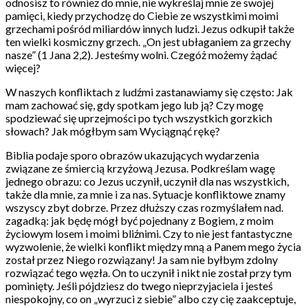
odnosisz to również do mnie, nie wykreślaj mnie ze swojej
pamięci, kiedy przychodzę do Ciebie ze wszystkimi moimi
grzechami pośród miliardów innych ludzi. Jezus odkupił także
ten wielki kosmiczny grzech. „On jest ubłaganiem za grzechy
nasze” (1 Jana 2,2). Jesteśmy wolni. Czegóż możemy żądać
więcej?
W naszych konfliktach z ludźmi zastanawiamy się często: Jak
mam zachować się, gdy spotkam jego lub ją? Czy mogę
spodziewać się uprzejmości po tych wszystkich gorzkich
słowach? Jak mógłbym sam Wyciągnąć rękę?
Biblia podaje sporo obrazów ukazujących wydarzenia
związane ze śmiercią krzyżową Jezusa. Podkreślam wagę
jednego obrazu: co Jezus uczynił, uczynił dla nas wszystkich,
także dla mnie, za mnie i za nas. Sytuacje konfliktowe znamy
wszyscy zbyt dobrze. Przez dłuższy czas rozmyślałem nad.
zagadką: jak będę mógł być pojednany z Bogiem, z moim
życiowym losem i moimi bliźnimi. Czy to nie jest fantastyczne
wyzwolenie, że wielki konflikt między mną a Panem mego życia
został przez Niego rozwiązany! Ja sam nie byłbym zdolny
rozwiązać tego węzła. On to uczynił i nikt nie został przy tym
pominięty. Jeśli pójdziesz do twego nieprzyjaciela i jesteś
niespokojny, co on „wyrzuci z siebie” albo czy cię zaakceptuje,