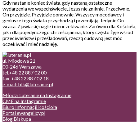
Gdy nastanie koniec świata, gdy nastaną ostateczne
wydarzenia we wszechświecie, Jezus nie zniknie. Przeciwnie,
On przyjdzie. Przyjdzie ponownie. Wszyscy mocodawcy i
geniusze tego świata przychodzą i przemijają. Jedynie On
wraca. Zjawia się nagle i nieoczekiwanie. Zarówno dla Kościoła,
jak i dla pojedynczego chrześcijanina, który często żyje wśród
przeciwieństw i prześladowań, rzeczą cudowną jest móc
oczekiwać i mieć nadzieję.
ul. Miodowa 21
00-246 Warszawa
tel.+48 22 887 02 00
fax. +48 22 887 02 18
e-mail: bik@luteranie.pl
Młodzi Luteranie na Instagramie
CME na Instagramie
Biuro Informacji Kościoła
Portal ewangelicy.pl
Blog Biskupa
Poczta
Prywatność, cookies