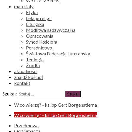
WYPOCZYNEK
materiały
Etyka
Lekcje religii
Liturgika
Modlitwa nadzwyczajna
Opracowania
Synod Kościoła
Poradnictwo
Światowa Federacja Luterańska
Teologia
Źródła
aktualności
znajdź kościół
kontakt
Szukaj:
W co wierzę? - ks. bp Gert Borgenstierna
W co wierzę? - ks. bp Gert Borgenstierna
Przedmowa
Od tłumacza