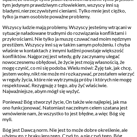
tym jedynym prawdziwym człowiekiem, wszyscy inni są
bladymi, nierzeczywistymi cieniami. Tylko mnie jest ciężko,
tylko ja mam osobiste poważne problemy.
Wszyscy ludzie mają problemy. Wszyscy jesteśmy wtrącani w
sytuacje naładowane trudnymi do rozwiązania konfliktami i
przykrościami. Nie tylko ja muszę czuwać nad moim nędznym
prestiżem. Wszyscy inni są w takim samym położeniu. I chyba
właśnie w kontaktach z innymi ludźmi powstaje większość
konfliktów. Najgorzej jest wtedy, gdy zaczynamy ulegać
nowoczesnemu obłędowi, że życie jest moją własnością, że
mogę czynić, co mi się podoba. Wielu mówi: Żyję tak, jak chcę,
jestem wolny, nikt nie może mi rozkazywać, przestałem wierzyć
w reguły życia, które nie wytrzymują próby i których nie mogę
respektować. Rezygnuję z tego, aby żyć właściwie.
Najważniejsze, abym mógł się wyżyć.
Ponieważ Bóg stworzył życie, On także wie najlepiej, jak ma
ono funkcjonować. Natomiast naczelnym celem szatana jest
wmówienie nam, że wszystko to jest błędne, a więc Bóg się
myli.
Bóg jest Dawcą norm. Nie jest to może dobre określenie, ale
użyjmy go z braku lepszego. Czyń to, a nie czyń tego. Bóg