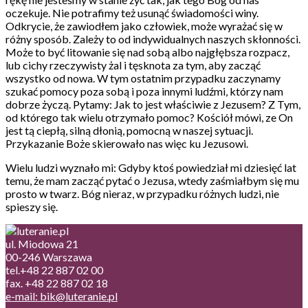
oczekuje. Nie potrafimy też usunąć świadomości winy.
Odkrycie, że zawiodłem jako człowiek, może wyrażać się w
różny sposób. Zależy to od indywidualnych naszych skłonności.
Może to być litowanie się nad sobą albo najgłębsza rozpacz,
lub cichy rzeczywisty żal i tęsknota za tym, aby zacząć
wszystko od nowa. W tym ostatnim przypadku zaczynamy
szukać pomocy poza sobą i poza innymi ludźmi, którzy nam
dobrze życzą. Pytamy: Jak to jest właściwie z Jezusem? Z Tym,
od którego tak wielu otrzymało pomoc? Kościół mówi, ze On
jest tą ciepłą, silną dłonią, pomocną w naszej sytuacji.
Przykazanie Boże skierowało nas więc ku Jezusowi.
Wielu ludzi wyznało mi: Gdyby ktoś powiedział mi dziesięć lat
temu, że mam zacząć pytać o Jezusa, wtedy zaśmiałbym się mu
prosto w twarz. Bóg nieraz, w przypadku różnych ludzi, nie
spieszy się.
ul. Miodowa 21
00-246 Warszawa
tel.+48 22 887 02 00
fax. +48 22 887 02 18
e-mail: bik@luteranie.pl