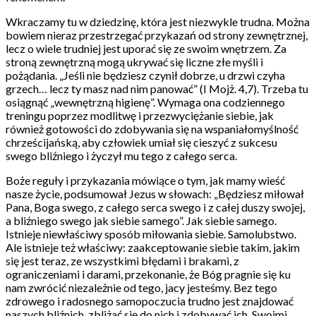
Wkraczamy tu w dziedzinę, która jest niezwykle trudna. Można
bowiem nieraz przestrzegać przykazań od strony zewnętrznej,
lecz o wiele trudniej jest uporać się ze swoim wnętrzem. Za
stroną zewnętrzną mogą ukrywać się liczne złe myśli i
pożądania. „Jeśli nie będziesz czynił dobrze, u drzwi czyha
grzech… lecz ty masz nad nim panować” (I Mojż. 4,7). Trzeba tu
osiągnąć „wewnętrzną higienę”. Wymaga ona codziennego
treningu poprzez modlitwę i przezwyciężanie siebie, jak
również gotowości do zdobywania się na wspaniałomyślność
chrześcijańską, aby człowiek umiał się cieszyć z sukcesu
swego bliźniego i życzył mu tego z całego serca.
Boże reguły i przykazania mówiące o tym, jak mamy wieść
nasze życie, podsumował Jezus w słowach: „Będziesz miłował
Pana, Boga swego, z całego serca swego i z całej duszy swojej,
a bliźniego swego jak siebie samego”. Jak siebie samego.
Istnieje niewłaściwy sposób miłowania siebie. Samolubstwo.
Ale istnieje też właściwy: zaakceptowanie siebie takim, jakim
się jest teraz, ze wszystkimi błędami i brakami, z
ograniczeniami i darami, przekonanie, że Bóg pragnie się ku
nam zwrócić niezależnie od tego, jacy jesteśmy. Bez tego
zdrowego i radosnego samopoczucia trudno jest znajdować
naszych bliźnich, zbliżać się do nich i zdobywać ich. Swoimi