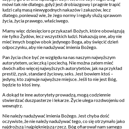
mówi tak nie dlatego, gdyż jest drobiazgowy i pragnie trapić
ludzi całą masą niewygodnych nakazów i zakazów, lecz
dlatego, ponieważ wie, że Jego normy i reguły służą sprawom
życia, życia prawego, właściwego.
Mamy więc dziesięcioro przykazań Bożych, które obowiązują
nie tylko Żydów, lecz wszystkich ludzi. Nakazują one, aby nie
mieć innych bogów obok jedynego Boga, aby święcić dzień
odpoczynku, aby nie nadużywać imienia Bożego.
Pan życia chce być ze względu na nas naszym najwyższym
autorytetem, ucieczką i pociechą. Nie można zatem mieć
dwóch albo więcej najwyższych autorytetów, jak na przykład
prestiż, zysk, standard życiowy, seks. Jest bowiem ktoś –
jedyny, kto zajmuje najwyższe miejsce. Jeśli to nie jest Bóg,
będzie to ktoś inny.
A dokąd te inne autorytety prowadzą, mogą codziennie
stwierdzać duszpasterze i lekarze. Życie ulega rozdwojeniu od
wewnątrz.
Nie należy nadużywać imienia Bożego. Jest chyba dość
oczywiste, że nie należy nadużywać tego, co się otrzymało jako
najdroższą i najpiękniejszą rzecz. Bóg ofiarował nam samego