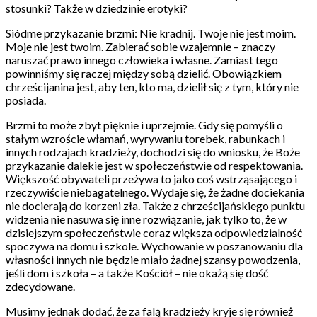
stosunki? Także w dziedzinie erotyki?
Siódme przykazanie brzmi: Nie kradnij. Twoje nie jest moim.
Moje nie jest twoim. Zabierać sobie wzajemnie – znaczy
naruszać prawo innego człowieka i własne. Zamiast tego
powinniśmy się raczej między sobą dzielić. Obowiązkiem
chrześcijanina jest, aby ten, kto ma, dzielił się z tym, który nie
posiada.
Brzmi to może zbyt pięknie i uprzejmie. Gdy się pomyśli o
stałym wzroście włamań, wyrywaniu torebek, rabunkach i
innych rodzajach kradzieży, dochodzi się do wniosku, że Boże
przykazanie dalekie jest w społeczeństwie od respektowania.
Większość obywateli przeżywa to jako coś wstrząsającego i
rzeczywiście niebagatelnego. Wydaje się, że żadne dociekania
nie docierają do korzeni zła. Także z chrześcijańskiego punktu
widzenia nie nasuwa się inne rozwiązanie, jak tylko to, że w
dzisiejszym społeczeństwie coraz większa odpowiedzialność
spoczywa na domu i szkole. Wychowanie w poszanowaniu dla
własności innych nie będzie miało żadnej szansy powodzenia,
jeśli dom i szkoła – a także Kościół – nie okażą się dość
zdecydowane.
Musimy jednak dodać, że za falą kradzieży kryje się również