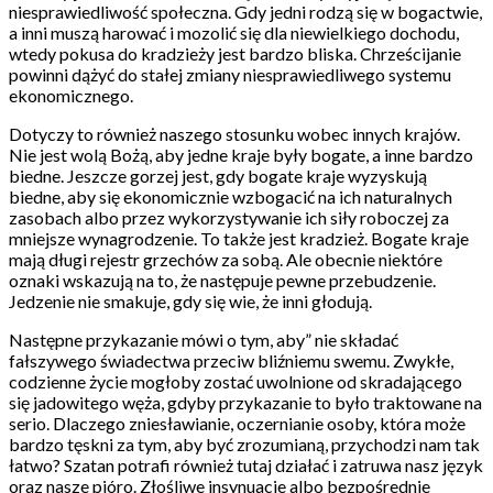
niesprawiedliwość społeczna. Gdy jedni rodzą się w bogactwie,
a inni muszą harować i mozolić się dla niewielkiego dochodu,
wtedy pokusa do kradzieży jest bardzo bliska. Chrześcijanie
powinni dążyć do stałej zmiany niesprawiedliwego systemu
ekonomicznego.
Dotyczy to również naszego stosunku wobec innych krajów.
Nie jest wolą Bożą, aby jedne kraje były bogate, a inne bardzo
biedne. Jeszcze gorzej jest, gdy bogate kraje wyzyskują
biedne, aby się ekonomicznie wzbogacić na ich naturalnych
zasobach albo przez wykorzystywanie ich siły roboczej za
mniejsze wynagrodzenie. To także jest kradzież. Bogate kraje
mają długi rejestr grzechów za sobą. Ale obecnie niektóre
oznaki wskazują na to, że następuje pewne przebudzenie.
Jedzenie nie smakuje, gdy się wie, że inni głodują.
Następne przykazanie mówi o tym, aby” nie składać
fałszywego świadectwa przeciw bliźniemu swemu. Zwykłe,
codzienne życie mogłoby zostać uwolnione od skradającego
się jadowitego węża, gdyby przykazanie to było traktowane na
serio. Dlaczego zniesławianie, oczernianie osoby, która może
bardzo tęskni za tym, aby być zrozumianą, przychodzi nam tak
łatwo? Szatan potrafi również tutaj działać i zatruwa nasz język
oraz nasze pióro. Złośliwe insynuacje albo bezpośrednie