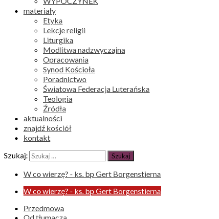
WYPOCZYNEK
materiały
Etyka
Lekcje religii
Liturgika
Modlitwa nadzwyczajna
Opracowania
Synod Kościoła
Poradnictwo
Światowa Federacja Luterańska
Teologia
Źródła
aktualności
znajdź kościół
kontakt
Szukaj:
W co wierzę? - ks. bp Gert Borgenstierna
W co wierzę? - ks. bp Gert Borgenstierna
Przedmowa
Od tłumacza