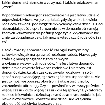
takim domu nikt nie może wytrzymać. I takich rodziców mam
„czcić”?
W podobnych sytuacjach rzeczywiście nie jest łatwo udzielić
odpowiedzi. Można wręcz zapłakać, gdy się widzi, jak wielu
rodziców zawodzi pod względem wychowywania dzieci. Dzieci
nie znajdują dość ciepła i zrozumienia w domu, nie otrzymują
żadnych wskazówek dla późniejszego życia. Wychowanie nie
zmierza do żadnego celu. Jak można wtedy czcić rodziców i za
co?
Czcić – znaczy: sprawiać radość. Na ogół każdy młody
człowiek wie, jak ma sprawiać rodzicom radość. Nawet gdy
stało się modą spoglądać z góry na swych
arcykonserwatywnych rodziców. Nie jest łatwo dopomóc
dzieciom do otwartości wobec rodziców. I niełatwo jest
dopomóc dziecku, aby zaakceptowało rodziców na swój
sposób, odpowiadający jego szczególnemu usposobieniu. Ale
jest to możliwe poprzez obustronną otwartość, ciepło,
zrozumienie, afirmację. Czy nie powinniśmy wszyscy poświęcać
więcej czasu – dużo więcej czasu – dla tej sprawy? Dyktatorscy
rodzice i niewolnicze dzieci są czymś strasznym, podobnie jak
niewolniczy rodzice i dyktatorskie dzieci. Ale wzajemna
obojętność jest chyba jeszcze gorsza.