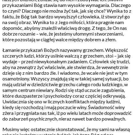
przykazaniami Bóg stawia nam wysokie wymagania. Dlaczego
to czyni? Dlaczego nie można żyć tak, jak się chce? Wynika to z
faktu, że Bóg tak bardzo wywyższył człowieka, iż stworzył go
na swój obraz. Wynika to z Jego miłości, która pragnie nam
dopomóc, abyśmy znaleźli właściwą drogę. Z tego, że On nas
dobrze rozumie – wie, że jesteśmy ułomnymi stworzeniami,
które pozostają w ciągłej walce między dobrem a złem.
Łamanie przykazań Bożych nazywamy grzechem. Większość
szczerych ludzi, którzy usilnie walczą z grzechem, stoi – jak się
wydaje – przed niewykonalnym zadaniem. Człowiek się trudzi,
aby na zewnątrz żyć właściwie, ale stwierdza, że wewnętrznie
dzieje się z nim bardzo źle. I wiadomo, że wcale nie jest w tym
osamotniony. Wszyscy znajdują się w takiej samej sytuacji, bo
mają udział w dziedzictwie grzechu całego rodu ludzkiego, w
samym centrum niewiary. Rodzi się stąd uczucie zagubienia,
które duszpasterze i psycholodzy coraz częściej odkrywają.
Uwidacznia się ono w licznych konfliktach między ludźmi,
kiedy się rozchodzą i mają poczucie winy. Świadomość winy
zżera i przygniata nas tak, iż po wielu latach może doprowadzić
do zaburzeń psychicznych, nieraz nawet bardzo poważnych.
Musimy więc ostatecznie skonstatować, że my sami na własną
rękę nie jesteśmy w stanie żyć tak, jak tego Bóg od nas