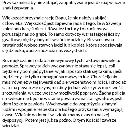
Przykazanie, aby nie zabijać, zaopatrywane jest dzisiaj w liczne
znaki zapytania.
Większość przyznaje rację Bogu, że nie należy zabijać
człowieka. Większość jest zapewne rada z tego, że w Szwecji
zniesiono karę śmierci. Również tortury i okrucieństwa
poruszają nas do głębi. To samo dotyczy wzrastającej liczby
gwałtów, między innymi i wśród młodzieży. Bezsensowna
brutalność wobec starych ludzi lub kobiet, które spodziewają
się dziecka, oburza uczucia nas wszystkich.
Rozmiękczanie i osłabianie wymowy tych faktów niewiele tu
pomoże. Sprawcy takich wyczynów nie staną się lepsi, jeśli
będziemy pomijać pytanie, w jaki sposób stali się takimi, i jeśli
będziemy się tylko domagać surowszych kar. Chrześcijanin
musi również w tej kwestii dać pierwszeństwo miłości. I chociaż
są to na pewno złe czyny, musimy jednak wierzyć w możliwość
zrozumienia, w uczciwość, w możliwość poprawy. Żadna policja
na świecie nie będzie w stanie powstrzymać fali gwałtów, jeśli
dom i szkoła zawiodą. Wychowanie do współżycia z innymi
ludźmi i wpojenie respektu dla Bożego przykazania wymagają
czasu. Właśnie w domu i w szkole mamy czas do naszej
dyspozycji. Potem jest już za późno. O tym Kościół zawsze
wiedział.