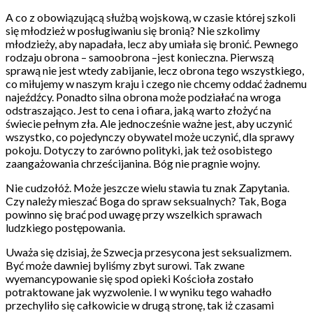
A co z obowiązującą służbą wojskową, w czasie której szkoli
się młodzież w posługiwaniu się bronią? Nie szkolimy
młodzieży, aby napadała, lecz aby umiała się bronić. Pewnego
rodzaju obrona – samoobrona –jest konieczna. Pierwszą
sprawą nie jest wtedy zabijanie, lecz obrona tego wszystkiego,
co miłujemy w naszym kraju i czego nie chcemy oddać żadnemu
najeźdźcy. Ponadto silna obrona może podziałać na wroga
odstraszająco. Jest to cena i ofiara, jaką warto złożyć na
świecie pełnym zła. Ale jednocześnie ważne jest, aby uczynić
wszystko, co pojedynczy obywatel może uczynić, dla sprawy
pokoju. Dotyczy to zarówno polityki, jak też osobistego
zaangażowania chrześcijanina. Bóg nie pragnie wojny.
Nie cudzołóż. Może jeszcze wielu stawia tu znak Zapytania.
Czy należy mieszać Boga do spraw seksualnych? Tak, Boga
powinno się brać pod uwagę przy wszelkich sprawach
ludzkiego postępowania.
Uważa się dzisiaj, że Szwecja przesycona jest seksualizmem.
Być może dawniej byliśmy zbyt surowi. Tak zwane
wyemancypowanie się spod opieki Kościoła zostało
potraktowane jak wyzwolenie. I w wyniku tego wahadło
przechyliło się całkowicie w drugą stronę, tak iż czasami