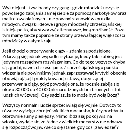
Wykolejeni – tzw. bandy czy gangi, gdzie młodzież uczy się
powolnego zabijania samej siebie za pomocą narkotyków oraz
maltretowania innych – nie powinni stanowić wzoru dla
młodych. Związki ideowe i grupy młodzieży chrześcijańskiej
istnieją po to, aby stworzyć alternatywę, inną możliwość. Poza
tym mamy także poparcie ze strony przeważającej większości
młodzieży w całym kraju.
Jeśli chodzi o przerywanie ciąży – zdania są podzielone.
Zdarzają się jednak wypadki i sytuacje, kiedy taki zabieg jest
jedynym rozsądnym rozwiązaniem. Co do tego wszyscy chyba
są zgodni, nawet chrześcijanie. Z chrześcijańskiego punktu
widzenia nie powinniśmy jednak zaprzestawać krytyki obecnie
obowiązującej i praktykowanej ustawy, dotyczącej
przerywania ciąży, gdyż powoduje ona, że rocznie zabija się
około 30 000 do 40 000 nie narodzonych bezbronnych istot
ludzkich w Szwecji. Czy sądzisz, że to może być wolą Bożą?
Wszyscy normalni ludzie sprzeciwiają się wojnie. Dotyczy to
również wyścigu zbrojeń wielkich mocarstw, który pochłania
olbrzymie sumy pieniędzy. Mimo iż dzisiaj pokój wisi na
włosku, wydaje się, że żadne z wielkich mocarstw nie odważy
się rozpocząć wojny. Ale co się stanie, gdy coś „zawiedzie”?