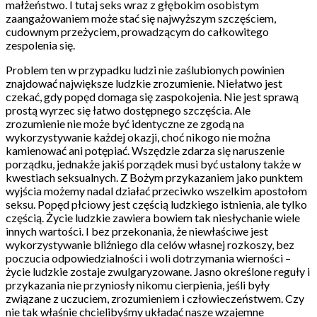
małżeństwo. I tutaj seks wraz z głębokim osobistym
zaangażowaniem może stać się najwyższym szczęściem,
cudownym przeżyciem, prowadzącym do całkowitego
zespolenia się.
Problem ten w przypadku ludzi nie zaślubionych powinien
znajdować największe ludzkie zrozumienie. Niełatwo jest
czekać, gdy popęd domaga się zaspokojenia. Nie jest sprawą
prostą wyrzec się łatwo dostępnego szczęścia. Ale
zrozumienie nie może być identyczne ze zgodą na
wykorzystywanie każdej okazji, choć nikogo nie można
kamienować ani potępiać. Wszędzie zdarza się naruszenie
porządku, jednakże jakiś porządek musi być ustalony także w
kwestiach seksualnych. Z Bożym przykazaniem jako punktem
wyjścia możemy nadal działać przeciwko wszelkim apostołom
seksu. Popęd płciowy jest częścią ludzkiego istnienia, ale tylko
częścią. Życie ludzkie zawiera bowiem tak niesłychanie wiele
innych wartości. I bez przekonania, że niewłaściwe jest
wykorzystywanie bliźniego dla celów własnej rozkoszy, bez
poczucia odpowiedzialności i woli dotrzymania wierności –
życie ludzkie zostaje zwulgaryzowane. Jasno określone reguły i
przykazania nie przyniosły nikomu cierpienia, jeśli były
związane z uczuciem, zrozumieniem i człowieczeństwem. Czy
nie tak właśnie chcielibyśmy układać nasze wzajemne