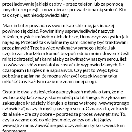
prześladowanie jakiejś osoby – przez telefon lub za pomocą
innych form presji – może nieraz sprowadzić na nią śmierć. Kto
tak czyni, jest nieodpowiedzialny.
Marcin Luter powiada w swoim katechizmie, jak inaczej
powinno się dziać. Powinniśmy usprawiedliwiać naszych
bliźnich, myśleć i mówić o nich dobrze, tłumaczyć wszystko jak
najlepiej. Przecież tak właśnie my sami chcemy być traktowani
przez innych! Trzeba więc wniknąć w samego siebie. Jak
często zaszkodziłem komuś bezpośrednio moim słowem? Jeśli
miłość chrześcijańska miałaby zakwitnąć w naszym sercu, ileż
to wówczas słów musiałoby zostać nie wypowiedzianych, ile
czasopism i książek nie napisanych. Czy jest to Więc tylko
pobożna paplanina, że można wierzyć i oczekiwać na taką
miłość? Ja w każdym razie nie znam innej drogi.
Ostatnie dwa z dziesięciorga przykazań mówią o tym, że nie
wolno pożądać rzeczy, które należą do bliźniego. Przykazanie
zakazujące kradzieży kieruje się teraz w stronę „wewnętrznego
człowieka”, naszych myśli, naszego serca. Oznacza to, że każde
działanie – złe czy dobre – poprzedza proces wewnętrzny. To,
czy ja wezmę coś, co nie jest moje, zależy od złej żądzy
wewnątrz mnie. Zawiść nie jest oczywiście i tylko szwedzkim
fenomenem.