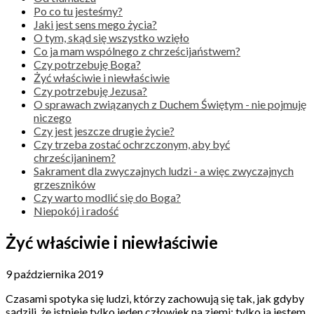
Po co tu jesteśmy?
Jaki jest sens mego życia?
O tym, skąd się wszystko wzięło
Co ja mam wspólnego z chrześcijaństwem?
Czy potrzebuję Boga?
Żyć właściwie i niewłaściwie
Czy potrzebuję Jezusa?
O sprawach związanych z Duchem Świętym - nie pojmuję
niczego
Czy jest jeszcze drugie życie?
Czy trzeba zostać ochrzczonym, aby być
chrześcijaninem?
Sakrament dla zwyczajnych ludzi - a więc zwyczajnych
grzeszników
Czy warto modlić się do Boga?
Niepokój i radość
Żyć właściwie i niewłaściwie
9 października 2019
Czasami spotyka się ludzi, którzy zachowują się tak, jak gdyby
sądzili, że istnieje tylko jeden człowiek na ziemi: tylko ja jestem