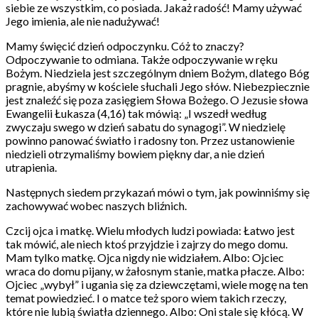
siebie ze wszystkim, co posiada. Jakaż radość! Mamy używać
Jego imienia, ale nie nadużywać!
Mamy święcić dzień odpoczynku. Cóż to znaczy?
Odpoczywanie to odmiana. Także odpoczywanie w ręku
Bożym. Niedziela jest szczególnym dniem Bożym, dlatego Bóg
pragnie, abyśmy w kościele słuchali Jego słów. Niebezpiecznie
jest znaleźć się poza zasięgiem Słowa Bożego. O Jezusie słowa
Ewangelii Łukasza (4,16) tak mówią: „I wszedł według
zwyczaju swego w dzień sabatu do synagogi”. W niedzielę
powinno panować światło i radosny ton. Przez ustanowienie
niedzieli otrzymaliśmy bowiem piękny dar, a nie dzień
utrapienia.
Następnych siedem przykazań mówi o tym, jak powinniśmy się
zachowywać wobec naszych bliźnich.
Czcij ojca i matkę. Wielu młodych ludzi powiada: Łatwo jest
tak mówić, ale niech ktoś przyjdzie i zajrzy do mego domu.
Mam tylko matkę. Ojca nigdy nie widziałem. Albo: Ojciec
wraca do domu pijany, w żałosnym stanie, matka płacze. Albo:
Ojciec „wybył” i ugania się za dziewczętami, wiele mogę na ten
temat powiedzieć. I o matce też sporo wiem takich rzeczy,
które nie lubią światła dziennego. Albo: Oni stale się kłócą. W