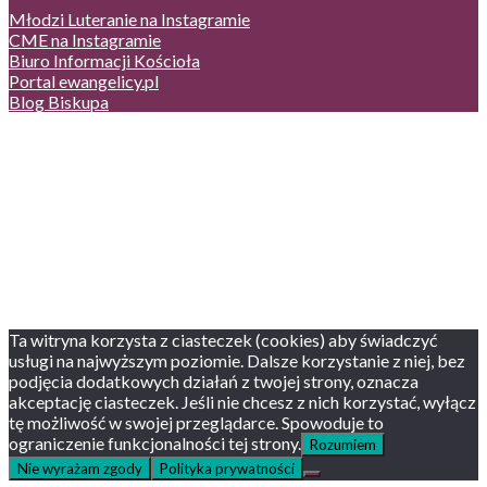
Młodzi Luteranie na Instagramie
CME na Instagramie
Biuro Informacji Kościoła
Portal ewangelicy.pl
Blog Biskupa
Poczta
Prywatność, cookies
English version
Status usług
Facebook
Twitter
Youtube
Instagram
Ta witryna korzysta z ciasteczek (cookies) aby świadczyć
usługi na najwyższym poziomie. Dalsze korzystanie z niej, bez
podjęcia dodatkowych działań z twojej strony, oznacza
akceptację ciasteczek. Jeśli nie chcesz z nich korzystać, wyłącz
tę możliwość w swojej przeglądarce. Spowoduje to
ograniczenie funkcjonalności tej strony.
Rozumiem
Nie wyrażam zgody
Polityka prywatności