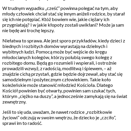
W trudnym wypadku „cześć” powinna polegać na tym, aby
młody człowiek chciał stać się innym aniżeli rodzice, by starał
się ich nie potępiać. Któż bowiem wie, jakie ciężary ich
przygniatają? I w jakie kłopoty zostali uwikłani? Może ja sam
nie będę ani trochę lepszy.
Niełatwa to sprawa. Ale jest sporo przykładów, kiedy dzieci z
biednych i rozbitych domów wyrastają na dzielnych i
wybitnych ludzi. Pomocą może być wejście do kręgu
młodocianych kolegów, którzy polubią swego kolegę z
rozbitego domu. Będą go rozumieli i wspierali, i ostrożnie
prowadzili wzwyż, z radością, modlitwą i śpiewem, – aż
znajdzie cichą przystań, gdzie będzie dojrzewał, aby stać się
samodzielnym i pożytecznym człowiekiem. Takie koło
koleżeńskie może stanowić młodzież Kościoła. Dlatego
Kościół powinien być otwarty, powinien sam szukać tych,
którym „ciężko na duszy”, a jednocześnie zamykają się na świat
zewnętrzny.
Jeśli to się uda, uważam, że nawet rodzice „rozbitkowie
życiowi” odczują w swoim wnętrzu, że dziecko je „czciło”,
sprawi im to radość.