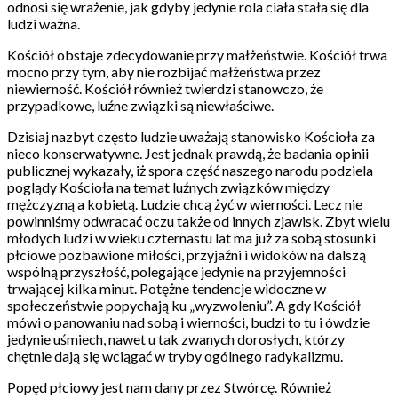
odnosi się wrażenie, jak gdyby jedynie rola ciała stała się dla
ludzi ważna.
Kościół obstaje zdecydowanie przy małżeństwie. Kościół trwa
mocno przy tym, aby nie rozbijać małżeństwa przez
niewierność. Kościół również twierdzi stanowczo, że
przypadkowe, luźne związki są niewłaściwe.
Dzisiaj nazbyt często ludzie uważają stanowisko Kościoła za
nieco konserwatywne. Jest jednak prawdą, że badania opinii
publicznej wykazały, iż spora część naszego narodu podziela
poglądy Kościoła na temat luźnych związków między
mężczyzną a kobietą. Ludzie chcą żyć w wierności. Lecz nie
powinniśmy odwracać oczu także od innych zjawisk. Zbyt wielu
młodych ludzi w wieku czternastu lat ma już za sobą stosunki
płciowe pozbawione miłości, przyjaźni i widoków na dalszą
wspólną przyszłość, polegające jedynie na przyjemności
trwającej kilka minut. Potężne tendencje widoczne w
społeczeństwie popychają ku „wyzwoleniu”. A gdy Kościół
mówi o panowaniu nad sobą i wierności, budzi to tu i ówdzie
jedynie uśmiech, nawet u tak zwanych dorosłych, którzy
chętnie dają się wciągać w tryby ogólnego radykalizmu.
Popęd płciowy jest nam dany przez Stwórcę. Również