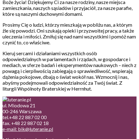
Boże życia! Dziękujemy Ci za nasze rodziny, nasze miejsca
zamieszkania, naszych sąsiadów i przyjaciół, za nasze parafie,
które są naszymi duchowymi domami.
Prosimy Cię o ludzi, którzy mieszkają w pobliżu nas, a którym
źle się powodzi. Oni szukają opieki i przyzwoitej pracy, a także
uleczenia i miłości. Zmiłuj się nad nami wszystkimi i pomóż nam
czynić to, co właściwe.
Kieruj sercami i działaniami wszystkich osób
odpowiedzialnych w parlamentach i rządach, w gospodarce i
mediach, w sferze badań i eksperymentów naukowych – niech z
powagą i cierpliwością zabiegają o sprawiedliwość, wspierają
dążenia pokojowe, dbają o świat wokół nas. Wzmocnij i nas,
abyśmy podejmowali odpowiedzialność za Twój świat. Z
liturgii Wspólnoty Braterskiej w Herrnhut.
ul. Miodowa 21
00-246 Warszawa
tel.+48 22 887 02 00
fax. +48 22 887 02 18
e-mail: bik@luteranie.pl