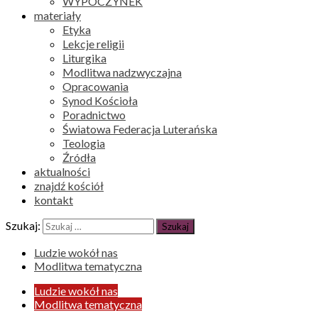
WYPOCZYNEK
materiały
Etyka
Lekcje religii
Liturgika
Modlitwa nadzwyczajna
Opracowania
Synod Kościoła
Poradnictwo
Światowa Federacja Luterańska
Teologia
Źródła
aktualności
znajdź kościół
kontakt
Szukaj:
Ludzie wokół nas
Modlitwa tematyczna
Ludzie wokół nas
Modlitwa tematyczna