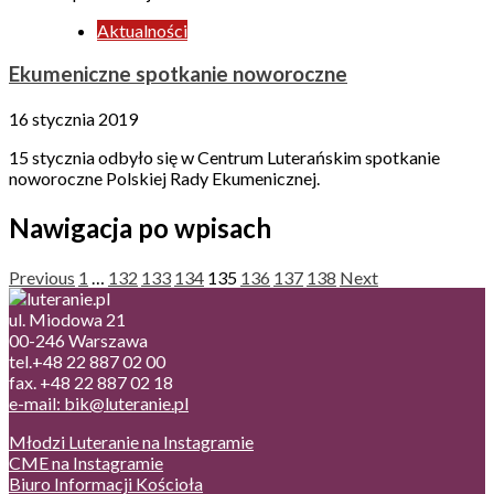
Aktualności
Ekumeniczne spotkanie noworoczne
16 stycznia 2019
15 stycznia odbyło się w Centrum Luterańskim spotkanie
noworoczne Polskiej Rady Ekumenicznej.
Nawigacja po wpisach
Previous
1
…
132
133
134
135
136
137
138
Next
ul. Miodowa 21
00-246 Warszawa
tel.+48 22 887 02 00
fax. +48 22 887 02 18
e-mail: bik@luteranie.pl
Młodzi Luteranie na Instagramie
CME na Instagramie
Biuro Informacji Kościoła