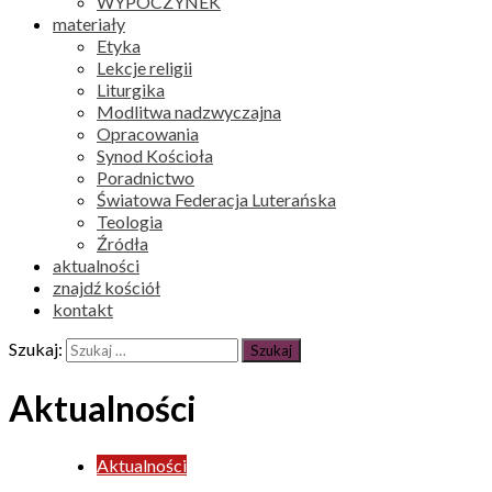
WYPOCZYNEK
materiały
Etyka
Lekcje religii
Liturgika
Modlitwa nadzwyczajna
Opracowania
Synod Kościoła
Poradnictwo
Światowa Federacja Luterańska
Teologia
Źródła
aktualności
znajdź kościół
kontakt
Szukaj:
Aktualności
Aktualności