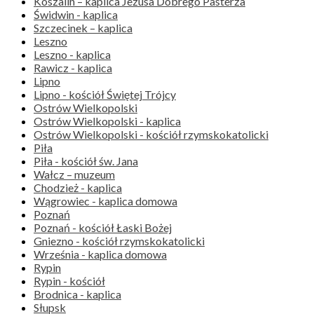
Koszalin – kaplica Jezusa Dobrego Pasterza
Świdwin - kaplica
Szczecinek – kaplica
Leszno
Leszno - kaplica
Rawicz - kaplica
Lipno
Lipno - kościół Świętej Trójcy
Ostrów Wielkopolski
Ostrów Wielkopolski - kaplica
Ostrów Wielkopolski - kościół rzymskokatolicki
Piła
Piła - kościół św. Jana
Wałcz – muzeum
Chodzież - kaplica
Wągrowiec - kaplica domowa
Poznań
Poznań - kościół Łaski Bożej
Gniezno - kościół rzymskokatolicki
Września - kaplica domowa
Rypin
Rypin - kościół
Brodnica - kaplica
Słupsk