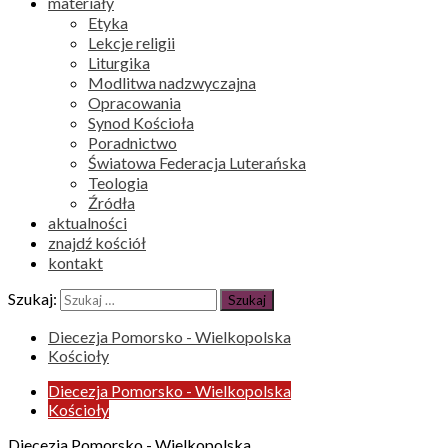
materiały
Etyka
Lekcje religii
Liturgika
Modlitwa nadzwyczajna
Opracowania
Synod Kościoła
Poradnictwo
Światowa Federacja Luterańska
Teologia
Źródła
aktualności
znajdź kościół
kontakt
Szukaj:
Diecezja Pomorsko - Wielkopolska
Kościoły
Diecezja Pomorsko - Wielkopolska
Kościoły
Diecezja Pomorsko - Wielkopolska