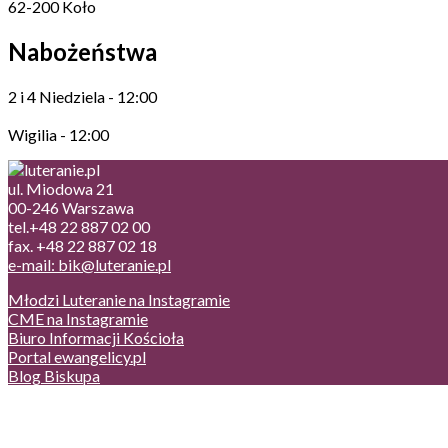
62-200 Koło
Nabożeństwa
2 i 4 Niedziela - 12:00
Wigilia - 12:00
ul. Miodowa 21
00-246 Warszawa
tel.+48 22 887 02 00
fax. +48 22 887 02 18
e-mail: bik@luteranie.pl
Młodzi Luteranie na Instagramie
CME na Instagramie
Biuro Informacji Kościoła
Portal ewangelicy.pl
Blog Biskupa
Poczta
Prywatność, cookies