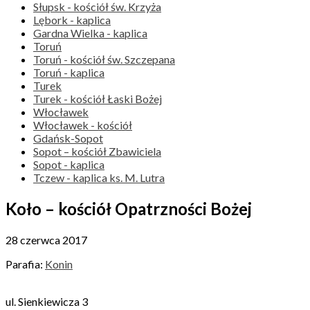
Słupsk - kościół św. Krzyża
Lębork - kaplica
Gardna Wielka - kaplica
Toruń
Toruń - kościół św. Szczepana
Toruń - kaplica
Turek
Turek - kościół Łaski Bożej
Włocławek
Włocławek - kościół
Gdańsk-Sopot
Sopot – kościół Zbawiciela
Sopot - kaplica
Tczew - kaplica ks. M. Lutra
Koło – kościół Opatrzności Bożej
28 czerwca 2017
Parafia:
Konin
ul. Sienkiewicza 3