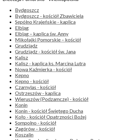
Bydgoszcz
Bydgoszcz - kościół Zbawiciela
Sępólno Krajeńskie - kaplica
Elbląg
Elbląg – kaplica św. Anny
Mikołajki Pomorskie – kościół
Grudziądz
Grudziądz - kościół św. Jana
Kalisz
Kalisz - kaplica ks. Marcina Lutra
Nowa Kaźmierka - kościół
Kępno
Kępno - kościół
Czarnylas - kościół
Ostrzeszów - kaplica
Wieruszów (Podzamcze) - kościół
Konin
Konin - kościół Świętego Ducha
Koło - kościół Opatrzności Bożej
Sompolno - kościół
Zagórów – kościół
Koszalin