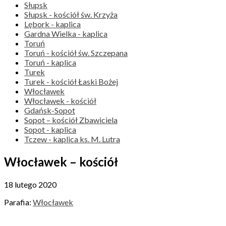
Słupsk
Słupsk - kościół św. Krzyża
Lębork - kaplica
Gardna Wielka - kaplica
Toruń
Toruń - kościół św. Szczepana
Toruń - kaplica
Turek
Turek - kościół Łaski Bożej
Włocławek
Włocławek - kościół
Gdańsk-Sopot
Sopot – kościół Zbawiciela
Sopot - kaplica
Tczew - kaplica ks. M. Lutra
Włocławek – kościół
18 lutego 2020
Parafia:
Włocławek