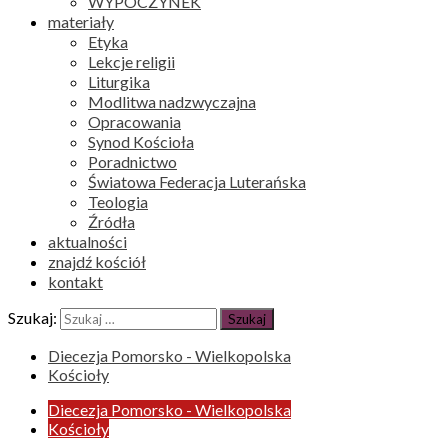
WYPOCZYNEK
materiały
Etyka
Lekcje religii
Liturgika
Modlitwa nadzwyczajna
Opracowania
Synod Kościoła
Poradnictwo
Światowa Federacja Luterańska
Teologia
Źródła
aktualności
znajdź kościół
kontakt
Szukaj:
Diecezja Pomorsko - Wielkopolska
Kościoły
Diecezja Pomorsko - Wielkopolska
Kościoły