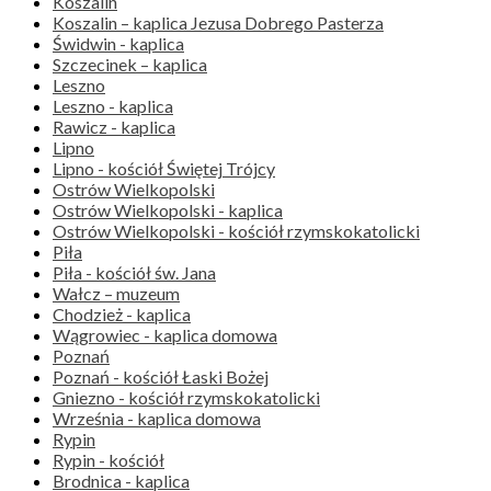
Koszalin
Koszalin – kaplica Jezusa Dobrego Pasterza
Świdwin - kaplica
Szczecinek – kaplica
Leszno
Leszno - kaplica
Rawicz - kaplica
Lipno
Lipno - kościół Świętej Trójcy
Ostrów Wielkopolski
Ostrów Wielkopolski - kaplica
Ostrów Wielkopolski - kościół rzymskokatolicki
Piła
Piła - kościół św. Jana
Wałcz – muzeum
Chodzież - kaplica
Wągrowiec - kaplica domowa
Poznań
Poznań - kościół Łaski Bożej
Gniezno - kościół rzymskokatolicki
Września - kaplica domowa
Rypin
Rypin - kościół
Brodnica - kaplica