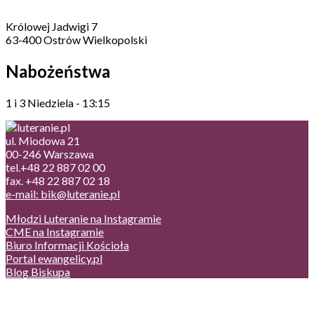
Królowej Jadwigi 7
63-400 Ostrów Wielkopolski
Nabożeństwa
1 i 3 Niedziela - 13:15
ul. Miodowa 21
00-246 Warszawa
tel.+48 22 887 02 00
fax. +48 22 887 02 18
e-mail: bik@luteranie.pl
Młodzi Luteranie na Instagramie
CME na Instagramie
Biuro Informacji Kościoła
Portal ewangelicy.pl
Blog Biskupa
Poczta
Prywatność, cookies