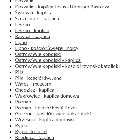
Koszalin
Koszalin – kaplica Jezusa Dobrego Pasterza
Świdwin - kaplica
Szczecinek – kaplica
Leszno
Leszno - kaplica
Rawicz - kaplica
Lipno
Lipno - kościół Świętej Trójcy
Ostrów Wielkopolski
Ostrów Wielkopolski - kaplica
Ostrów Wielkopolski - kościół rzymskokatolicki
Piła
Piła - kościół św. Jana
Wałcz – muzeum
Chodzież - kaplica
Wągrowiec - kaplica domowa
Poznań
Poznań - kościół Łaski Bożej
Gniezno - kościół rzymskokatolicki
Września - kaplica domowa
Rypin
Rypin - kościół
Brodnica - kaplica