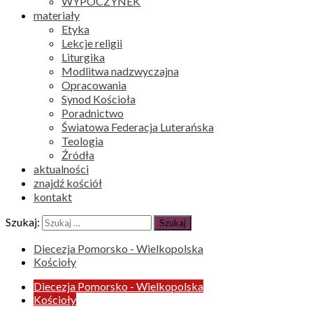
WYPOCZYNEK
materiały
Etyka
Lekcje religii
Liturgika
Modlitwa nadzwyczajna
Opracowania
Synod Kościoła
Poradnictwo
Światowa Federacja Luterańska
Teologia
Źródła
aktualności
znajdź kościół
kontakt
Szukaj:
Diecezja Pomorsko - Wielkopolska
Kościoły
Diecezja Pomorsko - Wielkopolska
Kościoły