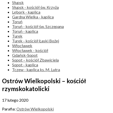
Słupsk
Słupsk - kościół św. Krzyża
Lębork - kaplica
Gardna Wielka - kaplica
Toruń
Toruń - kościół św. Szczepana
Toruń - kaplica
Turek
Turek - kościół Łaski Bożej
Włocławek
Włocławek - kościół
Gdańsk-Sopot
Sopot – kościół Zbawiciela
Sopot - kaplica
Tczew - kaplica ks. M. Lutra
Ostrów Wielkopolski – kościół
rzymskokatolicki
17 lutego 2020
Parafia:
Ostrów Wielkopolski