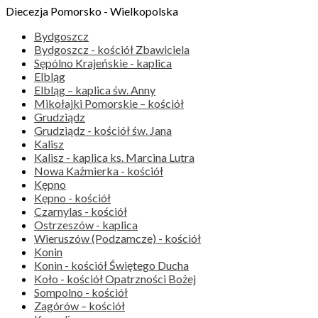
Diecezja Pomorsko - Wielkopolska
Bydgoszcz
Bydgoszcz - kościół Zbawiciela
Sępólno Krajeńskie - kaplica
Elbląg
Elbląg – kaplica św. Anny
Mikołajki Pomorskie – kościół
Grudziądz
Grudziądz - kościół św. Jana
Kalisz
Kalisz - kaplica ks. Marcina Lutra
Nowa Kaźmierka - kościół
Kępno
Kępno - kościół
Czarnylas - kościół
Ostrzeszów - kaplica
Wieruszów (Podzamcze) - kościół
Konin
Konin - kościół Świętego Ducha
Koło - kościół Opatrzności Bożej
Sompolno - kościół
Zagórów – kościół