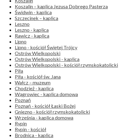
Koszalin
Koszalin – kaplica Jezusa Dobrego Pasterza
Świdwin - kaplica
Szczecinek – kaplica
Leszno
Leszno - kaplica
Rawicz - kaplica
Lipno
Lipno - kościół Świętej Trójcy
Ostrów Wielkopolski
Ostrów Wielkopolski - kaplica
Ostrów Wielkopolski - kościół rzymskokatolicki
Piła
Piła - kościół św. Jana
Wałcz – muzeum
Chodzież - kaplica
Wągrowiec - kaplica domowa
Poznań
Poznań - kościół Łaski Bożej
Gniezno - kościół rzymskokatolicki
Września - kaplica domowa
Rypin
Rypin - kościół
Brodnica - kaplica