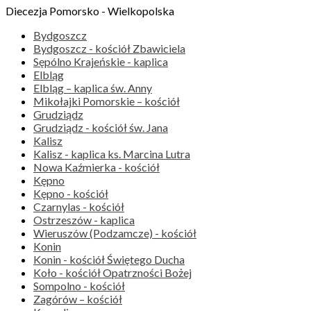
Diecezja Pomorsko - Wielkopolska
Bydgoszcz
Bydgoszcz - kościół Zbawiciela
Sępólno Krajeńskie - kaplica
Elbląg
Elbląg – kaplica św. Anny
Mikołajki Pomorskie – kościół
Grudziądz
Grudziądz - kościół św. Jana
Kalisz
Kalisz - kaplica ks. Marcina Lutra
Nowa Kaźmierka - kościół
Kępno
Kępno - kościół
Czarnylas - kościół
Ostrzeszów - kaplica
Wieruszów (Podzamcze) - kościół
Konin
Konin - kościół Świętego Ducha
Koło - kościół Opatrzności Bożej
Sompolno - kościół
Zagórów – kościół