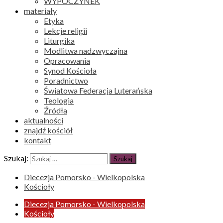
WYPOCZYNEK
materiały
Etyka
Lekcje religii
Liturgika
Modlitwa nadzwyczajna
Opracowania
Synod Kościoła
Poradnictwo
Światowa Federacja Luterańska
Teologia
Źródła
aktualności
znajdź kościół
kontakt
Szukaj:
Diecezja Pomorsko - Wielkopolska
Kościoły
Diecezja Pomorsko - Wielkopolska
Kościoły