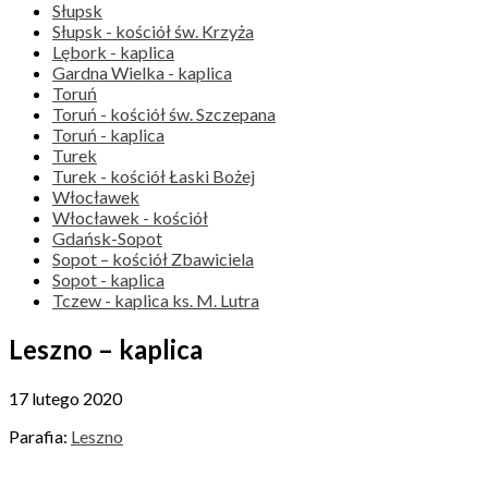
Słupsk
Słupsk - kościół św. Krzyża
Lębork - kaplica
Gardna Wielka - kaplica
Toruń
Toruń - kościół św. Szczepana
Toruń - kaplica
Turek
Turek - kościół Łaski Bożej
Włocławek
Włocławek - kościół
Gdańsk-Sopot
Sopot – kościół Zbawiciela
Sopot - kaplica
Tczew - kaplica ks. M. Lutra
Leszno – kaplica
17 lutego 2020
Parafia:
Leszno