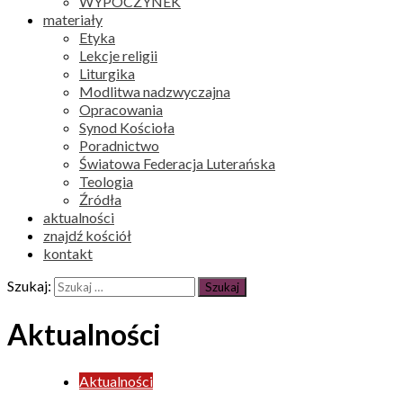
WYPOCZYNEK
materiały
Etyka
Lekcje religii
Liturgika
Modlitwa nadzwyczajna
Opracowania
Synod Kościoła
Poradnictwo
Światowa Federacja Luterańska
Teologia
Źródła
aktualności
znajdź kościół
kontakt
Szukaj:
Aktualności
Aktualności