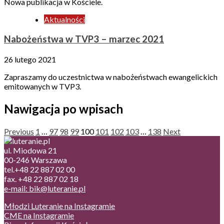
Nowa publikacja w Kościele.
Aktualności
Nabożeństwa w TVP3 – marzec 2021
26 lutego 2021
Zapraszamy do uczestnictwa w nabożeństwach ewangelickich
emitowanych w TVP3.
Nawigacja po wpisach
Previous
1
…
97
98
99
100
101
102
103
…
138
Next
ul. Miodowa 21
00-246 Warszawa
tel.+48 22 887 02 00
fax. +48 22 887 02 18
e-mail: bik@luteranie.pl
Młodzi Luteranie na Instagramie
CME na Instagramie