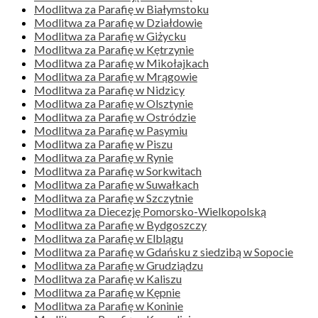
Modlitwa za Parafię w Białymstoku
Modlitwa za Parafię w Działdowie
Modlitwa za Parafię w Giżycku
Modlitwa za Parafię w Kętrzynie
Modlitwa za Parafię w Mikołajkach
Modlitwa za Parafię w Mrągowie
Modlitwa za Parafię w Nidzicy
Modlitwa za Parafię w Olsztynie
Modlitwa za Parafię w Ostródzie
Modlitwa za Parafię w Pasymiu
Modlitwa za Parafię w Piszu
Modlitwa za Parafię w Rynie
Modlitwa za Parafię w Sorkwitach
Modlitwa za Parafię w Suwałkach
Modlitwa za Parafię w Szczytnie
Modlitwa za Diecezję Pomorsko-Wielkopolską
Modlitwa za Parafię w Bydgoszczy
Modlitwa za Parafię w Elblągu
Modlitwa za Parafię w Gdańsku z siedzibą w Sopocie
Modlitwa za Parafię w Grudziądzu
Modlitwa za Parafię w Kaliszu
Modlitwa za Parafię w Kępnie
Modlitwa za Parafię w Koninie