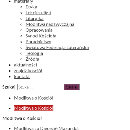
materiały
Etyka
Lekcje religii
Liturgika
Modlitwa nadzwyczajna
Opracowania
Synod Kościoła
Poradnictwo
Światowa Federacja Luterańska
Teologia
Źródła
aktualności
znajdź kościół
kontakt
Szukaj:
Modlitwa o Kościół
Modlitwa o Kościół
Modlitwa o Kościół
Modlitwa za Diecezję Mazurską