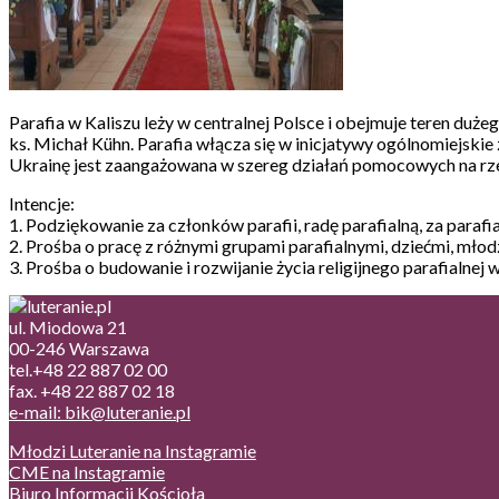
Parafia w Kaliszu leży w centralnej Polsce i obejmuje teren duże
ks. Michał Kühn. Parafia włącza się w inicjatywy ogólnomiejskie
Ukrainę jest zaangażowana w szereg działań pomocowych na r
Intencje:
1. Podziękowanie za członków parafii, radę parafialną, za paraf
2. Prośba o pracę z różnymi grupami parafialnymi, dziećmi, mło
3. Prośba o budowanie i rozwijanie życia religijnego parafialne
ul. Miodowa 21
00-246 Warszawa
tel.+48 22 887 02 00
fax. +48 22 887 02 18
e-mail: bik@luteranie.pl
Młodzi Luteranie na Instagramie
CME na Instagramie
Biuro Informacji Kościoła