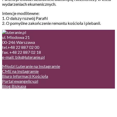
wydarzeniach ekumenicznych.
Intencje modlitewne:
1. O dalszy rozwój Parafii
2. O pomyślne zakończenie remontu kościoła i plebanii.
ul. Miodowa 21
00-246 Warszawa
tel.+48 22 887 02 00
fax. +48 22 887 02 18
e-mail: bik@luteranie.pl
Młodzi Luteranie na Instagramie
CME na Instagramie
Biuro Informacji Kościoła
Portal ewangelicy.pl
Blog Biskupa
Poczta
Prywatność, cookies
English version
Status usług