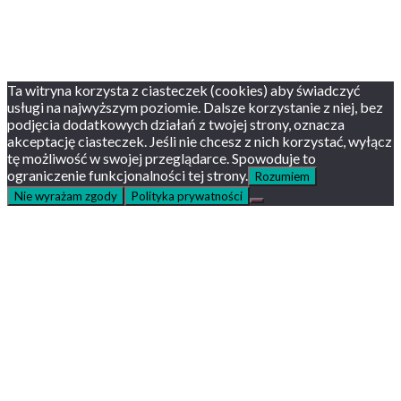
Facebook
Twitter
Youtube
Instagram
Ta witryna korzysta z ciasteczek (cookies) aby świadczyć
usługi na najwyższym poziomie. Dalsze korzystanie z niej, bez
podjęcia dodatkowych działań z twojej strony, oznacza
akceptację ciasteczek. Jeśli nie chcesz z nich korzystać, wyłącz
tę możliwość w swojej przeglądarce. Spowoduje to
ograniczenie funkcjonalności tej strony.
Rozumiem
Nie wyrażam zgody
Polityka prywatności