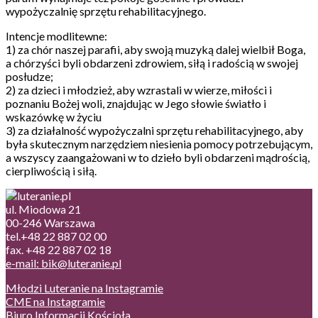
wypożyczalnię sprzętu rehabilitacyjnego.
Intencje modlitewne:
1) za chór naszej parafii, aby swoją muzyką dalej wielbił Boga,
a chórzyści byli obdarzeni zdrowiem, siłą i radością w swojej
posłudze;
2) za dzieci i młodzież, aby wzrastali w wierze, miłości i
poznaniu Bożej woli, znajdując w Jego słowie światło i
wskazówkę w życiu
3) za działalność wypożyczalni sprzętu rehabilitacyjnego, aby
była skutecznym narzędziem niesienia pomocy potrzebującym,
a wszyscy zaangażowani w to dzieło byli obdarzeni mądrością,
cierpliwością i siłą.
ul. Miodowa 21
00-246 Warszawa
tel.+48 22 887 02 00
fax. +48 22 887 02 18
e-mail: bik@luteranie.pl
Młodzi Luteranie na Instagramie
CME na Instagramie
Biuro Informacji Kościoła