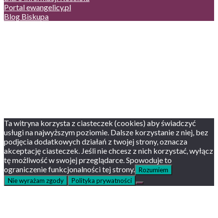
Portal ewangelicy.pl
Blog Biskupa
Poczta
Prywatność, cookies
English version
Status usług
Facebook
Twitter
Youtube
Instagram
Ta witryna korzysta z ciasteczek (cookies) aby świadczyć
usługi na najwyższym poziomie. Dalsze korzystanie z niej, bez
podjęcia dodatkowych działań z twojej strony, oznacza
akceptację ciasteczek. Jeśli nie chcesz z nich korzystać, wyłącz
tę możliwość w swojej przeglądarce. Spowoduje to
ograniczenie funkcjonalności tej strony.
Rozumiem
Nie wyrażam zgody
Polityka prywatności