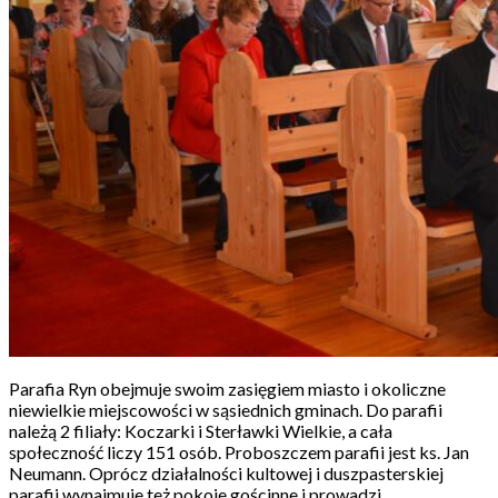
Parafia Ryn obejmuje swoim zasięgiem miasto i okoliczne
niewielkie miejscowości w sąsiednich gminach. Do parafii
należą 2 filiały: Koczarki i Sterławki Wielkie, a cała
społeczność liczy 151 osób. Proboszczem parafii jest ks. Jan
Neumann. Oprócz działalności kultowej i duszpasterskiej
parafii wynajmuje też pokoje gościnne i prowadzi