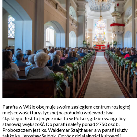
Parafia w Wiśle obejmuje swoim zasięgiem centrum rozległej
miejscowości turystycznej na południu województwa
śląskiego. Jest to jedyne miasto w Polsce, gdzie ewangelicy
stanowią większość. Do parafii należy ponad 2750 osób.
Proboszczem jest ks. Waldemar Szajthauer, a w parafii służy
także ks. Jarosław Sajdok. Oprócz działalności kultowej i