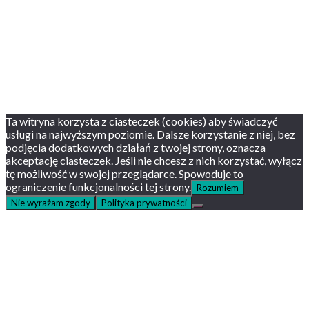
Prywatność, cookies
English version
Status usług
Facebook
Twitter
Youtube
Instagram
Ta witryna korzysta z ciasteczek (cookies) aby świadczyć
usługi na najwyższym poziomie. Dalsze korzystanie z niej, bez
podjęcia dodatkowych działań z twojej strony, oznacza
akceptację ciasteczek. Jeśli nie chcesz z nich korzystać, wyłącz
tę możliwość w swojej przeglądarce. Spowoduje to
ograniczenie funkcjonalności tej strony.
Rozumiem
Nie wyrażam zgody
Polityka prywatności