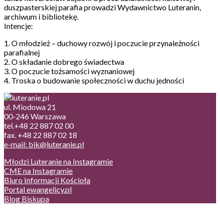
duszpasterskiej parafia prowadzi Wydawnictwo Luteranin,
archiwum i bibliotekę.
Intencje:
1. O młodzież – duchowy rozwój i poczucie przynależności
parafialnej
2. O składanie dobrego świadectwa
3. O poczucie tożsamości wyznaniowej
4. Troska o budowanie społeczności w duchu jedności
ul. Miodowa 21
00-246 Warszawa
tel.+48 22 887 02 00
fax. +48 22 887 02 18
e-mail: bik@luteranie.pl
Młodzi Luteranie na Instagramie
CME na Instagramie
Biuro Informacji Kościoła
Portal ewangelicy.pl
Blog Biskupa
Poczta