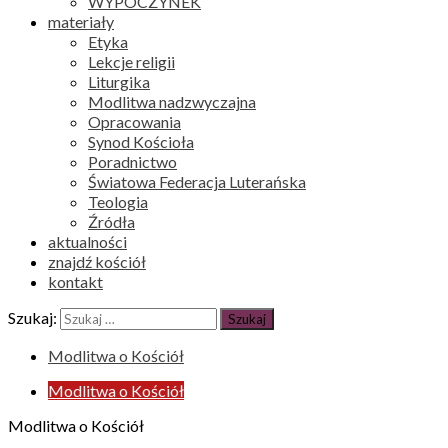
WYPOCZYNEK
materiały
Etyka
Lekcje religii
Liturgika
Modlitwa nadzwyczajna
Opracowania
Synod Kościoła
Poradnictwo
Światowa Federacja Luterańska
Teologia
Źródła
aktualności
znajdź kościół
kontakt
Szukaj:
Modlitwa o Kościół
Modlitwa o Kościół
Modlitwa o Kościół