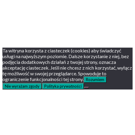
Prywatność, cookies
English version
Status usług
Facebook
Twitter
Youtube
Instagram
Ta witryna korzysta z ciasteczek (cookies) aby świadczyć
usługi na najwyższym poziomie. Dalsze korzystanie z niej, bez
podjęcia dodatkowych działań z twojej strony, oznacza
akceptację ciasteczek. Jeśli nie chcesz z nich korzystać, wyłącz
tę możliwość w swojej przeglądarce. Spowoduje to
ograniczenie funkcjonalności tej strony.
Rozumiem
Nie wyrażam zgody
Polityka prywatności