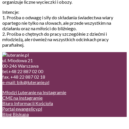
organizuje liczne wycieczki i obozy.
Intencje:
1. Prośba o odwagę i siły do składania świadectwa wiary
opartego nie tylko na słowach, ale przede wszystkim na
działaniu oraz na miłości do bliźniego.
2. Prośba o chętnych do pracy szczególnie z dziećmi i
młodzieżą, ale również na wszystkich odcinkach pracy
parafialnej.
ul. Miodowa 21
00-246 Warszawa
tel.+48 22 887 02 00
fax. +48 22 887 02 18
e-mail: bik@luteranie.pl
Młodzi Luteranie na Instagramie
CME na Instagramie
Biuro Informacji Kościoła
Portal ewangelicy.pl
Blog Biskupa
Poczta