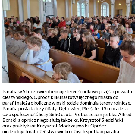
Parafia w Skoczowie obejmuje teren środkowej części powiatu
cieszyńskiego. Oprócz kilkunastotysięcznego miasta do
parafii należą okoliczne wioski, gdzie dominują tereny rolnicze.
Parafia posiada trzy filiały: Dębowiec, Pierściec i Simoradz, a
cała społeczność liczy 3650 osób. Proboszczem jest ks. Alfred
Borski, a oprócz niego służą także ks. Krzysztof Śledziński
oraz praktykant Krzysztof Modrzejewski. Oprócz
niedzielnych nabożeństw i wielu różnych spotkań parafia